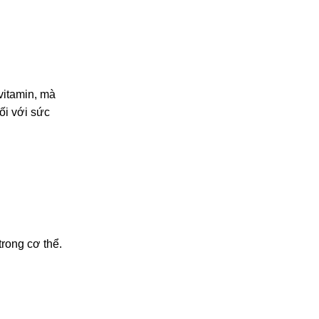
vitamin, mà
ối với sức
trong cơ thể.