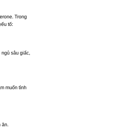
terone. Trong
yếu tố:
 ngủ sâu giấc,
ham muốn tình
 ăn.