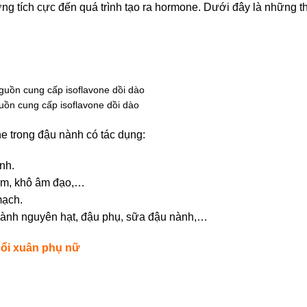
g tích cực đến quá trình tạo ra hormone. Dưới đây là những 
uồn cung cấp isoflavone dồi dào
ne trong đậu nành có tác dụng:
nh.
đêm, khô âm đạo,…
mạch.
nành nguyên hạt, đậu phụ, sữa đậu nành,…
uổi xuân phụ nữ