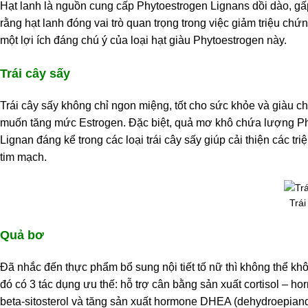
Hạt lanh là nguồn cung cấp Phytoestrogen Lignans dồi dào, gấp
rằng hạt lanh đóng vai trò quan trọng trong việc giảm triệu c
một lợi ích đáng chú ý của loại hạt giàu Phytoestrogen này.
Trái cây sấy
Trái cây sấy không chỉ ngon miệng, tốt cho sức khỏe và giàu 
muốn tăng mức Estrogen. Đặc biệt, quả mơ khô chứa lượng Phyt
Lignan đáng kể trong các loại trái cây sấy giúp cải thiện các 
tim mạch.
Trái
Quả bơ
Đã nhắc đến thực phẩm bổ sung nội tiết tố nữ thì không thể kh
đó có 3 tác dụng ưu thế: hỗ trợ cân bằng sản xuất cortisol – 
beta-sitosterol và tăng sản xuất hormone DHEA (dehydroepiand