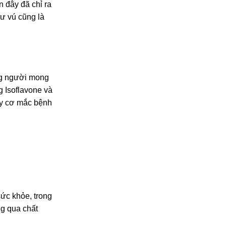
 đây đã chỉ ra
ư vú cũng là
ng người mong
 Isoflavone và
guy cơ mắc bệnh
sức khỏe, trong
ng qua chất