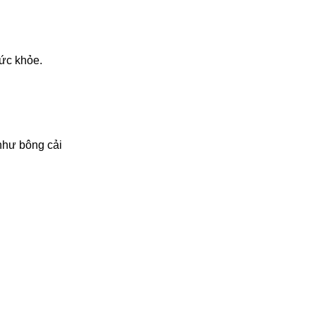
sức khỏe.
 như bông cải