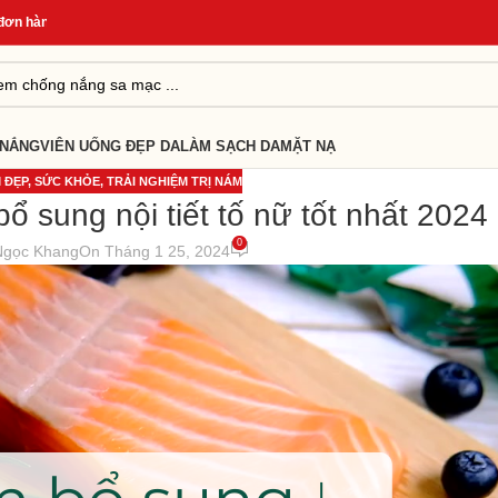
àng
*
Quà Tặng Cho Đơn Từ 499K
*
Giao Hàng Nhanh 24H
*
 NẮNG
VIÊN UỐNG ĐẸP DA
LÀM SẠCH DA
MẶT NẠ
 ĐẸP
,
SỨC KHỎE
,
TRẢI NGHIỆM TRỊ NÁM
 sung nội tiết tố nữ tốt nhất 2024
0
Ngọc Khang
On Tháng 1 25, 2024