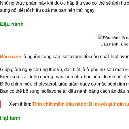
Những thực phẩm này khi được hấp thụ vào cơ thể sẽ ảnh hưởn
sung nội tiết tốt hiệu quả mà bạn nên thử ngay:
Đậu nành
Đậu nành là ng
Đậu nành
là nguồn cung cấp isoflavone dồi dào nhất. Isoflavo
Giúp giảm nguy cơ ung thư vú, đặc biệt là ở phụ nữ sau mãn ki
Kiểm soát các triệu chứng mãn kinh như bốc hỏa, đổ mồ hôi 
Điều chỉnh mức cholesterol, giúp giảm nguy cơ mắc bệnh tim 
Bạn có thể bổ sung isoflavone từ đậu nành bằng cách ăn đậu 
Xem thêm:
Tinh chất mầm đậu nành: Bí quyết giữ gìn t
Hạt lanh