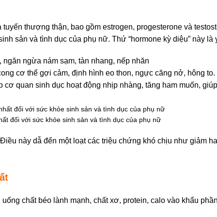
à tuyến thượng thận, bao gồm estrogen, progesterone và testos
 sinh sản và tình dục của phụ nữ. Thứ “hormone kỳ diệu” này là 
g, ngăn ngừa nám sạm, tàn nhang, nếp nhăn
ong cơ thể gợi cảm, định hình eo thon, ngực căng nở, hông to.
úp cơ quan sinh dục hoạt động nhịp nhàng, tăng ham muốn, giúp
nhất đối với sức khỏe sinh sản và tình dục của phụ nữ
. Điều này dẫ đến một loạt các triệu chứng khó chịu như giảm 
ất
n uống chất béo lành mạnh, chất xơ, protein, calo vào khẩu phần