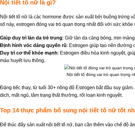
Nội tiết tố nữ là gì?
Nội tiết tố nữ là các hormone được sản xuất bởi buồng trứng v
số này, estrogen đóng vai trò quan trọng nhất đối với sức khỏe
Giúp duy trì làn da trẻ trung
: Giữ làn da căng bóng, mịn màn
Định hình vóc dáng quyến rũ
: Estrogen giúp tạo nên đường c
Duy trì cơ thể khỏe mạnh
: Estrogen điều hòa kinh nguyệt, gi
máu huyết lưu thông.
Nội tiết tố đóng vai trò quan trọng 
Đáng tiếc thay, từ tuổi 30+ nồng độ Estrogen bắt đầu suy giảm
dịch, mất ngủ, tâm trạng thất thường, rối loạn kinh nguyệt.
Top 14 thực phẩm bổ sung nội tiết tố nữ tốt nh
Để thúc đẩy sản xuất nội tiết tố nữ, bạn cần thêm vào chế độ ă