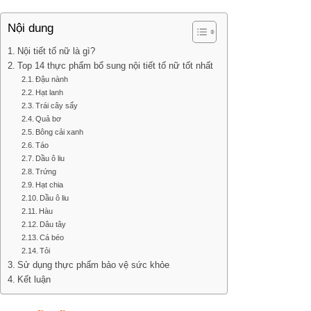
Nội dung
Nội tiết tố nữ là gì?
Top 14 thực phẩm bổ sung nội tiết tố nữ tốt nhất
Đậu nành
Hạt lanh
Trái cây sấy
Quả bơ
Bông cải xanh
Táo
Dầu ô liu
Trứng
Hạt chia
Dầu ô liu
Hàu
Dâu tây
Cá béo
Tỏi
Sử dụng thực phẩm bảo vệ sức khỏe
Kết luận