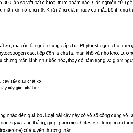
 800 lần so với bất cứ loại thực phẩm nào. Các nghiên cứu gần
hứng mãn kinh ở phụ nữ. Khả năng giảm nguy cơ mắc bệnh ung th
chất xơ, mà còn là nguồn cung cấp chất Phytoestrogen cho nhữ
oestrogen cao, tiếp đến là chà là, mận khô và nho khô. Lượng
triệu chứng mãn kinh như bốc hỏa, thay đổi tâm trạng và giảm n
 cây sấy giàu chất xơ
ông nhắc đến quả bơ. Loại trái cây này có vô số công dụng với 
hormone gây căng thẳng, giúp giảm mỡ cholesterol trong máu thô
rosterone) của tuyến thượng thận.