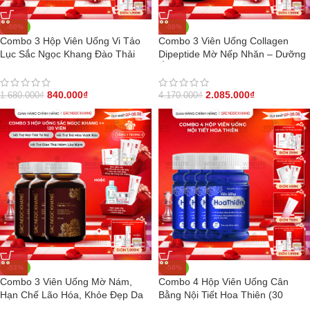
-50%
-50%
Combo 3 Hộp Viên Uống Vi Tảo
Combo 3 Viên Uống Collagen
Lục Sắc Ngọc Khang Đào Thải
Dipeptide Mờ Nếp Nhăn – Dưỡng
Nám 60 viên/hộp
Ẩm Mịn Sắc Ngọc Khang
840.000
₫
2.085.000
₫
1.680.000
₫
4.170.000
₫
-53%
-50%
Combo 3 Viên Uống Mờ Nám,
Combo 4 Hộp Viên Uống Cân
Hạn Chế Lão Hóa, Khỏe Đẹp Da
Bằng Nội Tiết Hoa Thiên (30
Sắc Ngọc Khang++ 120v – Liệu
viên/hộp)