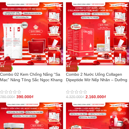
-50%
-50%
Combo 02 Kem Chống Nắng “Sa
Combo 2 Nước Uống Collagen
Mạc” Nâng Tông Sắc Ngọc Khang
Dipeptide Mờ Nếp Nhăn – Dưỡng
50g
Ẩm Mịn Sắc Ngọc Khang- Liệu
trình 2 tháng
390.000
₫
2.160.000
₫
780.000
₫
4.320.000
₫