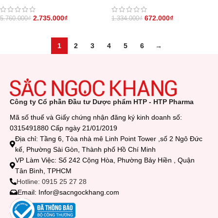
trình 3 tháng
2.735.000
₫
672.000
₫
5.760.000
₫
1.334.000
₫
1
2
3
4
5
6
→
Công ty Cổ phần Đầu tư Dược phẩm HTP - HTP Pharma
Mã số thuế và Giấy chứng nhận đăng ký kinh doanh số:
0315491880 Cấp ngày 21/01/2019
Địa chỉ: Tầng 6, Tòa nhà mê Linh Point Tower ,số 2 Ngô Đức
kế, Phường Sài Gòn, Thành phố Hồ Chí Minh
VP Làm Việc: Số 242 Cộng Hòa, Phường Bảy Hiền , Quận
Tân Bình, TPHCM
Hotline: 0915 25 27 28
Email: Infor@sacngockhang.com