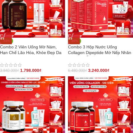
-53%
-50%
Combo 2 Viên Uống Mờ Nám,
Combo 3 Hộp Nước Uống
Hạn Chế Lão Hóa, Khỏe Đẹp Da
Collagen Dipeptide Mờ Nếp Nhăn
Sắc Ngọc Khang++ (Liệu trình 2
– Dưỡng Ẩm Mịn Sắc Ngọc Khang
tháng)
1.798.000
₫
3.240.000
₫
3.840.000
₫
6.480.000
₫