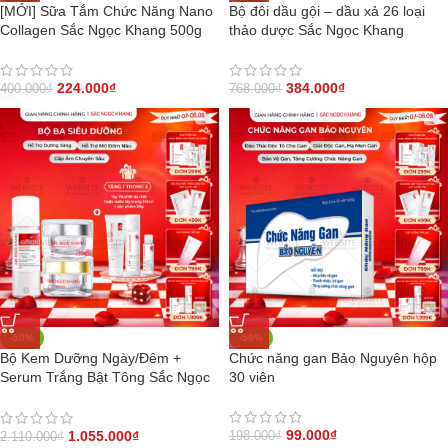
[MỚI] Sữa Tắm Chức Năng Nano
Bộ đôi dầu gội – dầu xả 26 loại
Collagen Sắc Ngọc Khang 500g
thảo dược Sắc Ngọc Khang
224.000
₫
384.000
₫
400.000
₫
768.000
₫
-50%
-50%
Bộ Kem Dưỡng Ngày/Đêm +
Chức năng gan Bảo Nguyên hộp
Serum Trắng Bật Tông Sắc Ngọc
30 viên
Khang (Serum Vitamin C 30ml +
Kem Ngày 30g + Kem Đêm 30g)
99.000
₫
1.055.000
₫
198.000
₫
2.110.000
₫