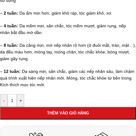
sử dụng
–
2 tuần:
Da ẩm mịn hơn, giảm khô ráp, tóc giảm khô, xơ.
–
4 tuần:
Da mềm mịn, săn chắc, tóc mềm mượt, giảm rụng, nếp
nhăn bắt đầu mờ dần.
–
8 tuần:
Da căng mịn, mờ nếp nhăn rõ hơn (ở đuôi mắt, trán, mặt…),
da đều màu hơn, móng tay, móng chân, tóc chắc khỏe, bóng mượt,
giảm gãy rụng.
–
12 tuần:
Da sáng mịn, săn chắc, giảm các nếp nhăn sâu, làm chậm
quá trình xuất hiện nếp nhăn mới. Móng, tóc chắc khỏe từ bên trong.
Kích thích mọc tóc mới.
-
+
THÊM VÀO GIỎ HÀNG