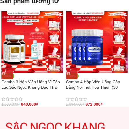
Sản phẩm tương tự
-50%
-50%
Combo 3 Hộp Viên Uống Vi Tảo
Combo 4 Hộp Viên Uống Cân
Lục Sắc Ngọc Khang Đào Thải
Bằng Nội Tiết Hoa Thiên (30
Nám 60 viên/hộp
viên/hộp)
840.000
₫
672.000
₫
1.680.000
₫
1.334.000
₫