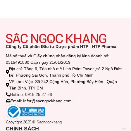
Công ty Cổ phần Đầu tư Dược phẩm HTP - HTP Pharma
Mã số thuế và Giấy chứng nhận đăng ký kinh doanh số:
0315491880 Cấp ngày 21/01/2019
Địa chỉ: Tầng 6, Tòa nhà mê Linh Point Tower ,số 2 Ngô Đức
kế, Phường Sài Gòn, Thành phố Hồ Chí Minh
VP Làm Việc: Số 242 Cộng Hòa, Phường Bảy Hiền , Quận
Tân Bình, TPHCM
Hotline: 0915 25 27 28
Email: Infor@sacngockhang.com
Copyright 2025 ©
Sacngockhang
CHÍNH SÁCH