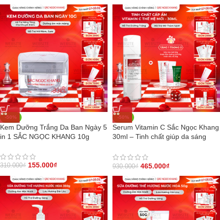
-50%
-50%
Kem Dưỡng Trắng Da Ban Ngày 5
Serum Vitamin C Sắc Ngọc Khang
in 1 SẮC NGỌC KHANG 10g
30ml – Tinh chất giúp da sáng
mịn, hỗ trợ mờ thâm nám, đều
màu da
155.000
₫
465.000
₫
310.000
₫
930.000
₫