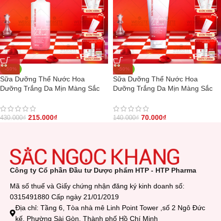
-50%
-50%
Sữa Dưỡng Thể Nước Hoa
Sữa Dưỡng Thể Nước Hoa
Dưỡng Trắng Da Mịn Màng Sắc
Dưỡng Trắng Da Mịn Màng Sắc
Ngọc Khang 350g
Ngọc Khang 50g
215.000
₫
70.000
₫
430.000
₫
140.000
₫
Công ty Cổ phần Đầu tư Dược phẩm HTP - HTP Pharma
Mã số thuế và Giấy chứng nhận đăng ký kinh doanh số:
0315491880 Cấp ngày 21/01/2019
Địa chỉ: Tầng 6, Tòa nhà mê Linh Point Tower ,số 2 Ngô Đức
kế, Phường Sài Gòn, Thành phố Hồ Chí Minh