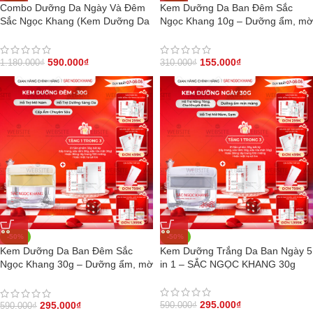
Combo Dưỡng Da Ngày Và Đêm
Kem Dưỡng Da Ban Đêm Sắc
Sắc Ngọc Khang (Kem Dưỡng Da
Ngọc Khang 10g – Dưỡng ẩm, mờ
Ban Đêm 30g và Kem Dưỡng Da
nám sạm, tàn nhang
Ban Ngày 5in1 30g)
590.000
₫
155.000
₫
1.180.000
₫
310.000
₫
-50%
-50%
Kem Dưỡng Da Ban Đêm Sắc
Kem Dưỡng Trắng Da Ban Ngày 5
Ngọc Khang 30g – Dưỡng ẩm, mờ
in 1 – SẮC NGỌC KHANG 30g
nám sạm, tàn nhang
295.000
₫
295.000
₫
590.000
₫
590.000
₫