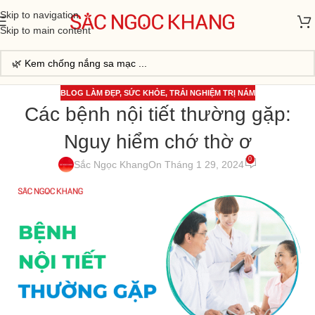
Skip to navigation
Skip to main content
BLOG LÀM ĐẸP
,
SỨC KHỎE
,
TRẢI NGHIỆM TRỊ NÁM
Các bệnh nội tiết thường gặp:
Nguy hiểm chớ thờ ơ
0
Sắc Ngọc Khang
On Tháng 1 29, 2024