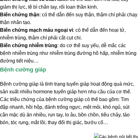
giảm thị lực, tê bì chân tay, rối loạn thần kinh.
Biến chứng thận
: có thể dẫn đến suy thận, thậm chí phải chạy
thận nhân tạo.
Biến chứng mạch máu ngoại vi
: có thể dẫn đến hoại tử,
nhiễm trùng, thậm chí phải cắt cụt chi.
Biến chứng nhiễm trùng
: do cơ thể suy yếu, dễ mắc các
bệnh nhiễm trùng như nhiễm trùng đường hô hấp, nhiễm trùng
đường tiết niệu…
Bệnh cường giáp
Bệnh cường giáp là tình trạng tuyến giáp hoạt động quá mức,
sản xuất nhiều hormone tuyến giáp hơn nhu cầu của cơ thể.
Các triệu chứng của bệnh cường giáp có thể bao gồm: Tim
đập nhanh, hồi hộp, đánh trống ngực, mệt mỏi, khó ngủ, sút
cân mặc dù ăn nhiều, run tay, lo âu, bồn chồn, tiêu chảy, táo
bón, tóc rụng, mắt lồi, thay đổi thị giác, bướu cổ…