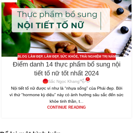
BLOG LÀM ĐẸP
,
LÀM ĐẸP
,
SỨC KHỎE
,
TRẢI NGHIỆM TRỊ NÁM
Điểm danh 14 thực phẩm bổ sung nội
tiết tố nữ tốt nhất 2024
0
Sắc Ngọc Khang
Nội tiết tố nữ được ví như là “nhựa sống” của Phái đẹp. Bởi
vì thứ “hormone kỳ diệu” này có ảnh hưởng sâu sắc đến sức
khỏe tinh thần, t...
CONTINUE READING