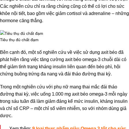
Các nghiên cứu chỉ ra rằng chúng cũng có thể có lợi cho sức
khỏe nội tiết, bao gồm việc giảm cortisol và adrenaline – những
hormone căng thẳng.
Tiêu thụ đủ chất đạm
Bên cạnh đó, một số nghiên cứu về việc sử dụng axit béo đã
phát hiện rằng việc tăng cường axit béo omega-3 chuỗi dài có
thể giảm tình trạng kháng insulin liên quan đến béo phì, hội
chứng buồng trứng đa nang và đái tháo đường thai kỳ.
Trong một nghiên cứu với phụ nữ mang thai mắc đái tháo
đường thai kỳ, việc uống 1.000 mg axit béo omega-3 mỗi ngày
trong sáu tuần đã làm giảm đáng kể mức insulin, kháng insulin
và chỉ số CRP – một chỉ số viêm nhiễm, so với nhóm dùng giả
dược.
Xem thêm:
9 loại thực phẩm giàu Omega 3 tốt cho sức