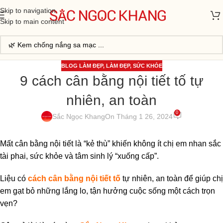
Skip to navigation
Skip to main content
BLOG LÀM ĐẸP
,
LÀM ĐẸP
,
SỨC KHỎE
9 cách cân bằng nội tiết tố tự
nhiên, an toàn
0
Sắc Ngọc Khang
On Tháng 1 26, 2024
Mất cân bằng nội tiết là “kẻ thù” khiến không ít chị em nhan sắc
tài phai, sức khỏe và tâm sinh lý “xuống cấp”.
Liệu có
cách cân bằng nội tiết tố
tự nhiên, an toàn để giúp chị
em gạt bỏ những lắng lo, tận hưởng cuộc sống một cách trọn
vẹn?