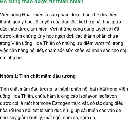
Bổ sung thảo dược từ thiên nhiên
Viên uống Hoa Thiên là sản phẩm được bào chế dựa trên
thành quả y học cổ truyền của dân tộc, kết hợp hài hòa giữa
các thảo dược tự nhiên. Với những công dụng tuyệt vời đã
được kiểm chứng từ y học ngàn đời, các thành phần chứa
trong Viên uống Hoa Thiên có những ưu điểm vượt trội trong
việc cân bằng nội tiết, chăm sóc sức khỏe và nhan sắc cho chị
em phụ nữ.
Nhóm 1: Tinh chất mầm đậu tương
Tinh chất mầm đậu tương là thành phần nổi bật nhất trong Viên
uống Hoa Thiên, chứa hàm lượng cao Isoflavon.Isoflavon
được coi là một hormone Estrogen thực vật, có tác dụng điều
hòa rối loạn nội tiết tố sinh dục nữ, giúp cải thiện các vấn đề
như suy giảm sinh lý, mất ngủ, nám da, sạm da,…