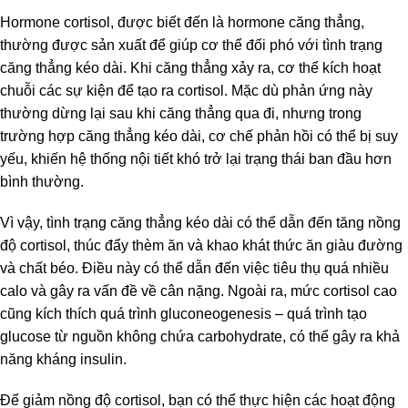
Hormone cortisol, được biết đến là hormone căng thẳng,
thường được sản xuất để giúp cơ thể đối phó với tình trạng
căng thẳng kéo dài. Khi căng thẳng xảy ra, cơ thể kích hoạt
chuỗi các sự kiện để tạo ra cortisol. Mặc dù phản ứng này
thường dừng lại sau khi căng thẳng qua đi, nhưng trong
trường hợp căng thẳng kéo dài, cơ chế phản hồi có thể bị suy
yếu, khiến hệ thống nội tiết khó trở lại trạng thái ban đầu hơn
bình thường.
Vì vậy, tình trạng căng thẳng kéo dài có thể dẫn đến tăng nồng
độ cortisol, thúc đẩy thèm ăn và khao khát thức ăn giàu đường
và chất béo. Điều này có thể dẫn đến việc tiêu thụ quá nhiều
calo và gây ra vấn đề về cân nặng. Ngoài ra, mức cortisol cao
cũng kích thích quá trình gluconeogenesis – quá trình tạo
glucose từ nguồn không chứa carbohydrate, có thể gây ra khả
năng kháng insulin.
Để giảm nồng độ cortisol, bạn có thể thực hiện các hoạt động