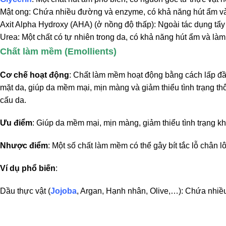
Mật ong: Chứa nhiều đường và enzyme, có khả năng hút ẩm v
Axit Alpha Hydroxy (AHA) (ở nồng độ thấp): Ngoài tác dụng tẩy
Urea: Một chất có tự nhiên trong da, có khả năng hút ẩm và là
Chất làm mềm (Emollients)
Cơ chế hoạt động
: Chất làm mềm hoạt động bằng cách lấp đầ
mặt da, giúp da mềm mại, mịn màng và giảm thiểu tình trạng thô
cấu da.
Ưu điểm
: Giúp da mềm mại, mịn màng, giảm thiểu tình trạng kh
Nhược điểm
: Một số chất làm mềm có thể gây bít tắc lỗ chân 
Ví dụ phổ biến
:
Dầu thực vật (
Jojoba
, Argan, Hạnh nhân, Olive,…): Chứa nhiều