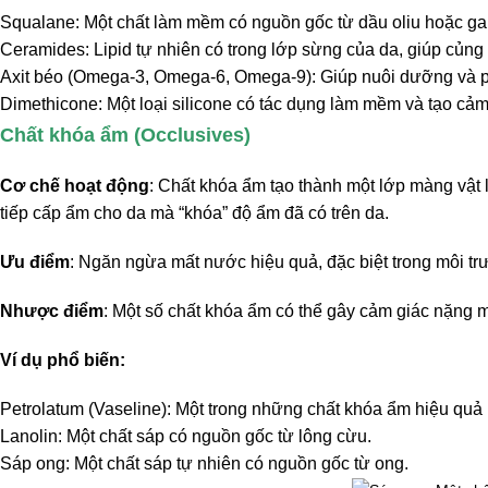
Squalane: Một chất làm mềm có nguồn gốc từ dầu oliu hoặc gan 
Ceramides: Lipid tự nhiên có trong lớp sừng của da, giúp củng
Axit béo (Omega-3, Omega-6, Omega-9): Giúp nuôi dưỡng và p
Dimethicone: Một loại silicone có tác dụng làm mềm và tạo cả
Chất khóa ẩm (Occlusives)
Cơ chế hoạt động
: Chất khóa ẩm tạo thành một lớp màng vật
tiếp cấp ẩm cho da mà “khóa” độ ẩm đã có trên da.
Ưu điểm
: Ngăn ngừa mất nước hiệu quả, đặc biệt trong môi t
Nhược điểm
: Một số chất khóa ẩm có thể gây cảm giác nặng mặ
Ví dụ phổ biến:
Petrolatum (Vaseline): Một trong những chất khóa ẩm hiệu quả 
Lanolin: Một chất sáp có nguồn gốc từ lông cừu.
Sáp ong: Một chất sáp tự nhiên có nguồn gốc từ ong.