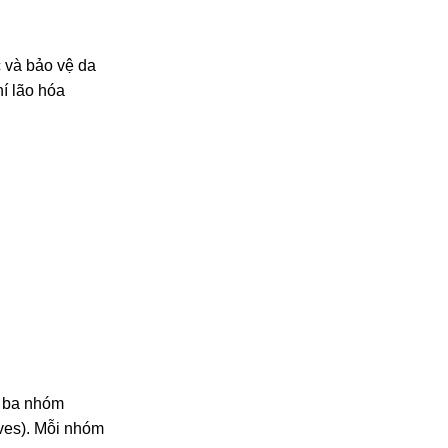
 và bảo vệ da
hí lão hóa
h ba nhóm
ves). Mỗi nhóm