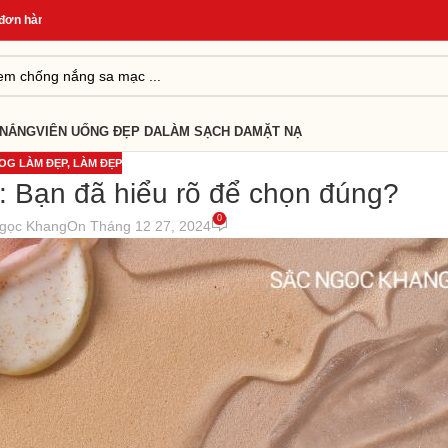
hàng
*
Quà Tặng Cho Đơn Từ 499K
*
Giao Hàng Nhanh 24H
*
 NẮNG
VIÊN UỐNG ĐẸP DA
LÀM SẠCH DA
MẶT NẠ
OG LÀM ĐẸP
,
LÀM ĐẸP
 Bạn đã hiểu rõ để chọn đúng?
0
gọc Khang
On Tháng 12 27, 2024