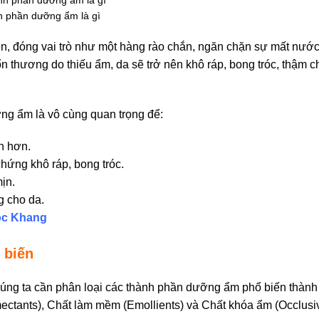
 phần dưỡng ẩm là gì
n, đóng vai trò như một hàng rào chắn, ngăn chặn sự mất nước
ổn thương do thiếu ẩm, da sẽ trở nên khô ráp, bong tróc, thậm c
ng ẩm là vô cùng quan trọng để:
h hơn.
chứng khô ráp, bong tróc.
ịn.
g cho da.
ọc Khang
 biến
úng ta cần phân loại các thành phần dưỡng ẩm phổ biến thàn
ectants), Chất làm mềm (Emollients) và Chất khóa ẩm (Occlusi