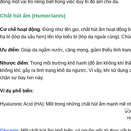
đóng một vai trò riêng biệt trong việc duy trì độ ẩm cho da.
Chất hút ẩm (Humectants)
Cơ chế hoạt động
: Đúng như tên gọi, chất hút ẩm hoạt động
hạ bì (lớp da sâu hơn) lên lớp biểu bì (lớp da ngoài cùng). C
Ưu điểm
: Giúp da ngậm nước, căng mọng, giảm thiểu tình trạn
Nhược điểm
: Trong môi trường khô hanh (độ ẩm không khí thấp
không khí, gây ra tình trạng khô da ngược. Vì vậy, khi sử dụng
chặn sự bay hơi này.
Ví dụ phổ biến:
Hyaluronic Acid (HA): Một trong những chất hút ẩm mạnh mẽ nh
H
Glycerin
: Một chất hút ẩm phổ biến, có nguồn gốc từ thực vật 