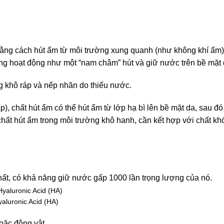
 bằng cách hút ẩm từ môi trường xung quanh (như không khí ẩm)
húng hoạt động như một “nam châm” hút và giữ nước trên bề mặt 
g khô ráp và nếp nhăn do thiếu nước.
), chất hút ẩm có thể hút ẩm từ lớp hạ bì lên bề mặt da, sau đ
 chất hút ẩm trong môi trường khô hanh, cần kết hợp với chất k
ất, có khả năng giữ nước gấp 1000 lần trọng lượng của nó.
yaluronic Acid (HA)
hoặc động vật.