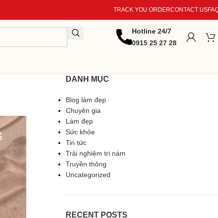
TRACK YOU ORDER
CONTACT US
FA
Hotline 24/7
0915 25 27 28
DANH MỤC
Blog làm đẹp
Chuyên gia
Làm đẹp
Sức khỏe
Tin tức
Trải nghiệm trị nám
Truyền thông
Uncategorized
RECENT POSTS