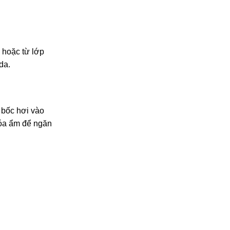
 hoặc từ lớp
da.
ó bốc hơi vào
hóa ẩm để ngăn