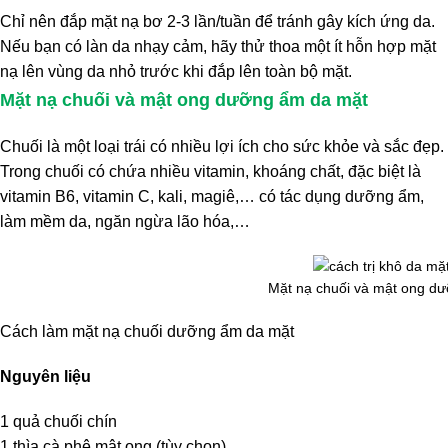
Chỉ nên đắp mặt nạ bơ 2-3 lần/tuần để tránh gây kích ứng da.
Nếu bạn có làn da nhạy cảm, hãy thử thoa một ít hỗn hợp mặt
nạ lên vùng da nhỏ trước khi đắp lên toàn bộ mặt.
Mặt nạ chuối và mật ong dưỡng ẩm da mặt
Chuối là một loại trái có nhiều lợi ích cho sức khỏe và sắc đẹp.
Trong chuối có chứa nhiều vitamin, khoáng chất, đặc biệt là
vitamin B6, vitamin C, kali, magiê,… có tác dụng dưỡng ẩm,
làm mềm da, ngăn ngừa lão hóa,…
Mặt nạ chuối và mật ong d
Cách làm mặt nạ chuối dưỡng ẩm da mặt
Nguyên liệu
1 quả chuối chín
1 thìa cà phê mật ong (tùy chọn)