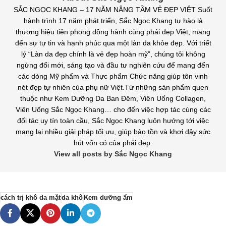
SẮC NGỌC KHANG – 17 NĂM NÂNG TẦM VẺ ĐẸP VIỆT Suốt
hành trình 17 năm phát triển, Sắc Ngọc Khang tự hào là
thương hiệu tiên phong đồng hành cùng phái đẹp Việt, mang
đến sự tự tin và hạnh phúc qua một làn da khỏe đẹp. Với triết
lý “Làn da đẹp chính là vẻ đẹp hoàn mỹ”, chúng tôi không
ngừng đổi mới, sáng tạo và đầu tư nghiên cứu để mang đến
các dòng Mỹ phẩm và Thực phẩm Chức năng giúp tôn vinh
nét đẹp tự nhiên của phụ nữ Việt.Từ những sản phẩm quen
thuộc như Kem Dưỡng Da Ban Đêm, Viên Uống Collagen,
Viên Uống Sắc Ngọc Khang… cho đến việc hợp tác cùng các
đối tác uy tín toàn cầu, Sắc Ngọc Khang luôn hướng tới việc
mang lại nhiều giải pháp tối ưu, giúp bảo tồn và khơi dậy sức
hút vốn có của phái đẹp.
View all posts by Sắc Ngọc Khang
cách trị khô da mặt
da khô
Kem dưỡng ẩm