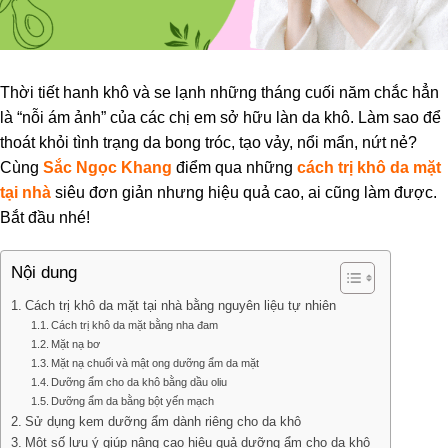
Thời tiết hanh khô và se lạnh những tháng cuối năm chắc hẳn
là “nỗi ám ảnh” của các chị em sở hữu làn da khô. Làm sao để
thoát khỏi tình trạng da bong tróc, tạo vảy, nổi mẩn, nứt nẻ?
Cùng
Sắc Ngọc Khang
điểm qua những
cách trị khô da mặt
tại nhà
siêu đơn giản nhưng hiệu quả cao, ai cũng làm được.
Bắt đầu nhé!
Nội dung
Cách trị khô da mặt tại nhà bằng nguyên liệu tự nhiên
Cách trị khô da mặt bằng nha đam
Mặt nạ bơ
Mặt nạ chuối và mật ong dưỡng ẩm da mặt
Dưỡng ẩm cho da khô bằng dầu oliu
Dưỡng ẩm da bằng bột yến mạch
Sử dụng kem dưỡng ẩm dành riêng cho da khô
Một số lưu ý giúp nâng cao hiệu quả dưỡng ẩm cho da khô