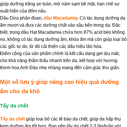
giúp dưỡng trắng an toàn, mờ nám sạm bề mặt, hạn chế sự
xuất hiện của đốm nâu.
Dầu Dừa phân đoạn,
dầu Macadamia
: Có tác dụng dưỡng da
ẩm mượt và đưa các dưỡng chất vào sâu bên trong da. Đặc
biệt, trong dầu Hạt Macadamia chứa hơn 87% acid béo không
no, không có tác dụng dưỡng ẩm, khóa ẩm mà còn giúp loại bỏ
các gốc tự do, từ đó cải thiện các dấu hiệu lão hóa.
Điểm cộng của sản phẩm chính là kết cấu dạng gel dịu mát,
cho khả năng thẩm thấu nhanh trên da, kết hợp với hương
thơm hoa Anh Đào nhẹ nhàng mang đến cảm giác thư giãn.
Một số lưu ý giúp nâng cao hiệu quả dưỡng
ẩm cho da khô
Tẩy da chết
Tẩy da chết
giúp loại bỏ các tế bào da chết, giúp da hấp thụ
kem dưỡng ẩm tốt hơn. Bạn nên tẩy da chết 2-3 lần/tuần với