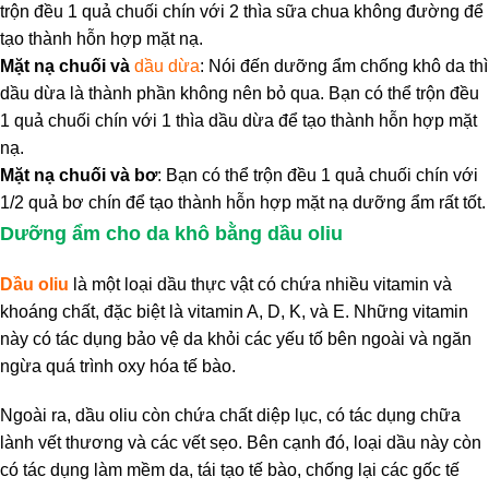
trộn đều 1 quả chuối chín với 2 thìa sữa chua không đường để
tạo thành hỗn hợp mặt nạ.
Mặt nạ chuối và
dầu dừa
: Nói đến dưỡng ẩm chống khô da thì
dầu dừa là thành phần không nên bỏ qua. Bạn có thể trộn đều
1 quả chuối chín với 1 thìa dầu dừa để tạo thành hỗn hợp mặt
nạ.
Mặt nạ chuối và bơ
: Bạn có thể trộn đều 1 quả chuối chín với
1/2 quả bơ chín để tạo thành hỗn hợp mặt nạ dưỡng ẩm rất tốt.
Dưỡng ẩm cho da khô bằng dầu oliu
Dầu oliu
là một loại dầu thực vật có chứa nhiều vitamin và
khoáng chất, đặc biệt là vitamin A, D, K, và E. Những vitamin
này có tác dụng bảo vệ da khỏi các yếu tố bên ngoài và ngăn
ngừa quá trình oxy hóa tế bào.
Ngoài ra, dầu oliu còn chứa chất diệp lục, có tác dụng chữa
lành vết thương và các vết sẹo. Bên cạnh đó, loại dầu này còn
có tác dụng làm mềm da, tái tạo tế bào, chống lại các gốc tế