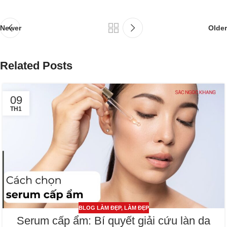
Newer
Older
Related Posts
09
TH1
BLOG LÀM ĐẸP
,
LÀM ĐẸP
Serum cấp ẩm: Bí quyết giải cứu làn da