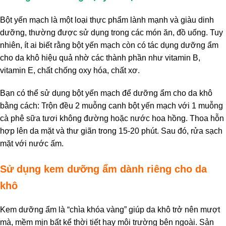
Bột yến mạch là một loại thực phẩm lành mạnh và giàu dinh
dưỡng, thường được sử dụng trong các món ăn, đồ uống. Tuy
nhiên, ít ai biết rằng bột yến mạch còn có tác dụng dưỡng ẩm
cho da khô hiệu quả nhờ các thành phần như vitamin B,
vitamin E, chất chống oxy hóa, chất xơ.
Bạn có thể sử dụng bột yến mạch để dưỡng ẩm cho da khô
bằng cách: Trộn đều 2 muỗng canh bột yến mạch với 1 muỗng
cà phê sữa tươi không đường hoặc nước hoa hồng. Thoa hỗn
hợp lên da mặt và thư giãn trong 15-20 phút. Sau đó, rửa sạch
mặt với nước ấm.
Sử dụng kem dưỡng ẩm dành riêng cho da
khô
Kem dưỡng ẩm là “chìa khóa vàng” giúp da khô trở nên mượt
mà, mềm mịn bất kể thời tiết hay môi trường bên ngoài. Sản