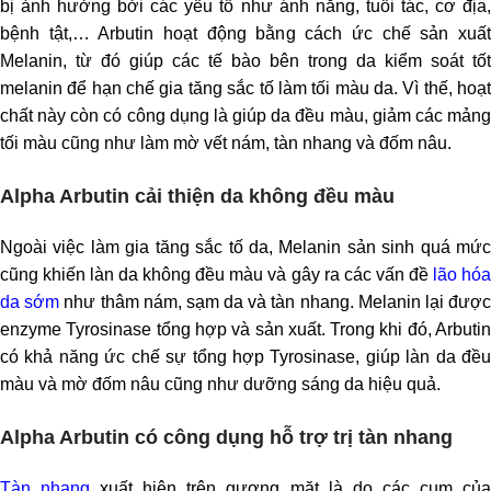
bị ảnh hưởng bởi các yếu tố như ánh nắng, tuổi tác, cơ địa,
bệnh tật,… Arbutin hoạt động bằng cách ức chế sản xuất
Melanin, từ đó giúp các tế bào bên trong da kiểm soát tốt
melanin để hạn chế gia tăng sắc tố làm tối màu da. Vì thế, hoạt
chất này còn có công dụng là giúp da đều màu, giảm các mảng
tối màu cũng như làm mờ vết nám, tàn nhang và đốm nâu.
Alpha Arbutin cải thiện da không đều màu
Ngoài việc làm gia tăng sắc tố da, Melanin sản sinh quá mức
cũng khiến làn da không đều màu và gây ra các vấn đề
lão hó
da sớm
như thâm nám, sạm da và tàn nhang. Melanin lại đượ
enzyme Tyrosinase tổng hợp và sản xuất. Trong khi đó, Arbutin
có khả năng ức chế sự tổng hợp Tyrosinase, giúp làn da đều
màu và mờ đốm nâu cũng như dưỡng sáng da hiệu quả.
Alpha Arbutin có công dụng hỗ trợ trị tàn nhang
Tàn nhang
xuất hiện trên gương mặt là do các cụm củ