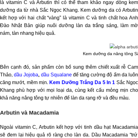
là vitamin C và Arbutin thì có thể tham khảo ngay dòng kem
dưỡng da từ nhà Sắc Ngọc Khang. Kem dưỡng da có Arbutin
kết hợp với hai chất “vàng” là vitamin C và tinh chất hoa Anh
Đào Nhật Bản giúp nuôi dưỡng làn da trắng sáng, làm mờ
nám, tàn nhang hiệu quả.
Kem dưỡng da nâng tông S
Bên cạnh đó, sản phẩm còn bổ sung thêm chiết xuất rễ Cam
Thảo,
dầu Jojoba
,
dầu Squalane
để tăng cường độ ẩm da luô
căng mướt, mềm mịn.
Kem Dưỡng Trắng Da 5 In 1
Sắc Ngọ
Khang
phù hợp với mọi loại da, cùng kết cấu mỏng mịn cho
khả năng nâng tông tự nhiên để làn da rạng rỡ và đều màu.
Arbutin và Macadamia
Ngoài vitamin C, Arbutin kết hợp với tinh dầu hạt
Macadamia
sẽ đem lại hiệu quả rõ ràng cho làn da. Dầu Macadamia “trứ