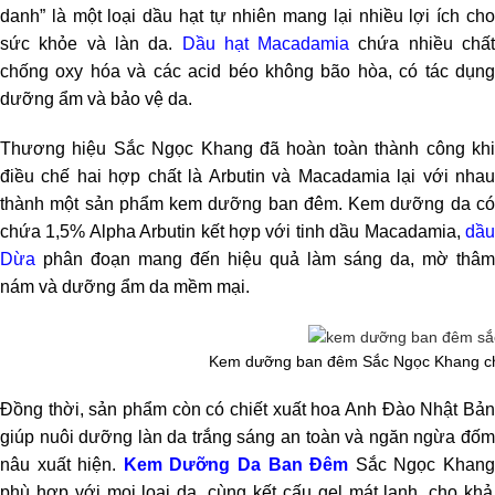
danh” là một loại dầu hạt tự nhiên mang lại nhiều lợi ích cho
sức khỏe và làn da.
Dầu hạt Macadamia
chứa nhiều chấ
chống oxy hóa và các acid béo không bão hòa, có tác dụng
dưỡng ẩm và bảo vệ da.
Thương hiệu Sắc Ngọc Khang đã hoàn toàn thành công khi
điều chế hai hợp chất là Arbutin và Macadamia lại với nhau
thành một sản phẩm kem dưỡng ban đêm. Kem dưỡng da có
chứa 1,5% Alpha Arbutin kết hợp với tinh dầu Macadamia,
dầu
Dừa
phân đoạn mang đến hiệu quả làm sáng da, mờ thâm
nám và dưỡng ẩm da mềm mại.
Kem dưỡng ban đêm Sắc Ngọc Khang chiế
Đồng thời, sản phẩm còn có chiết xuất hoa Anh Đào Nhật Bản
giúp nuôi dưỡng làn da trắng sáng an toàn và ngăn ngừa đốm
nâu xuất hiện.
Kem Dưỡng Da Ban Đêm
Sắc Ngọc Khan
phù hợp với mọi loại da, cùng kết cấu gel mát lạnh, cho khả