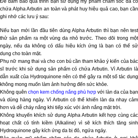
Để đảm bảo quá trình bạn sử dụng mỹ phẩm chăm sóc da có
chứa Alpha Arbutin an toàn và phát huy hiệu quả cao, bạn cần
ghi nhớ các lưu ý sau:
Nếu bạn mới lần đầu tiên dùng Alpha Arbutin thì bạn nên test
thử sản phẩm ra một vùng da nhỏ trước. Theo dõi trong một
ngày, nếu da không có dấu hiệu kích ứng là bạn có thể sử
dụng cho toàn mặt.
Phụ nữ mang thai và cho con bú cần tham khảo ý kiến của bác
sĩ trước khi sử dụng sản phẩm có chứa Arbutin. Vì Arbutin là
dẫn xuất của Hydroquinone nên có thể gây ra một số tác dụng
không mong muốn làm ảnh hưởng đến sức khỏe.
Không quên
chọn kem chống nắng phù hợp
với làn da của bạn
và dùng hàng ngày. Vì Arbutin có thể khiến làn da nhạy cảm
hơn và dễ cháy nắng khi tiếp xúc với ánh nắng mặt trời.
Không khuyến khích sử dụng Alpha Arbutin kết hợp cùng các
hoạt chất có tính kiềm (Alkaline) vì sẽ kích thích tăng sinh
Hydroquinone gây kích ứng da bị đỏ, ngứa ngáy.