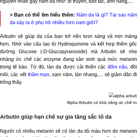
nguyên nhân gây nám da như: di truyền, tuổi tác, ánh nắng,…
> Bạn có thể tìm hiểu thêm:
Nám da là gì? Tại sao ná
da xảy ra ở phụ nữ nhiều hơn nam giới?
Arbutin sẽ giúp da của bạn trở nên tươi sáng và mịn màng
hơn. Nhờ vào cấu tạo từ Hydroquinone và kết hợp thêm gốc
đường Glucose
(-D-Glucopyranoside) mà Arbutin sẽ nh
nhàng ức chế các enzyme đang sản sinh quá mức melanin
trong tế bào. Từ đó, làn da được cải thiện các
đốm nâu
, đồ
mồi, các vết
thâm mụn
, sạm nám, tàn nhang,… sẽ giảm dần đ
trông thấy.
Alpha Arbutin có khả năng ức chế 
Arbutin giúp hạn chế sự gia tăng sắc tố da
Người có nhiều melanin sẽ có làn da tối màu hơn do melanin