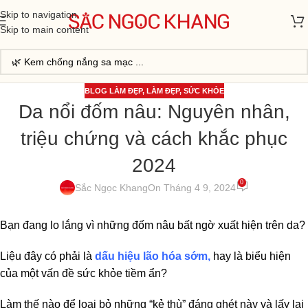
Skip to navigation
Skip to main content
BLOG LÀM ĐẸP
,
LÀM ĐẸP
,
SỨC KHỎE
Da nổi đốm nâu: Nguyên nhân,
triệu chứng và cách khắc phục
2024
0
Sắc Ngọc Khang
On Tháng 4 9, 2024
Bạn đang lo lắng vì những đốm nâu bất ngờ xuất hiện trên da?
Liệu đây có phải là
dấu hiệu lão hóa sớm,
hay là biểu hiện
của một vấn đề sức khỏe tiềm ẩn?
Làm thế nào để loại bỏ những “kẻ thù” đáng ghét này và lấy lại