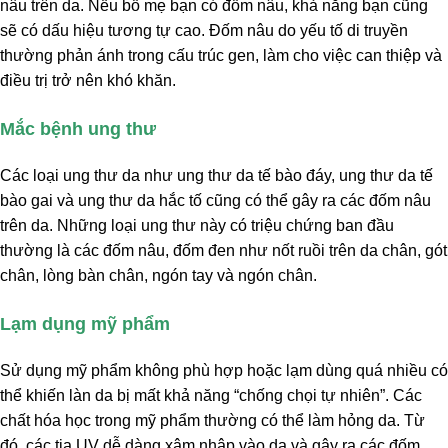
nâu trên da. Nếu bố mẹ bạn có đốm nâu, khả năng bạn cũng
sẽ có dấu hiệu tương tự cao. Đốm nâu do yếu tố di truyền
thường phản ánh trong cấu trúc gen, làm cho việc can thiệp và
điều trị trở nên khó khăn.
Mắc bệnh ung thư
Các loại ung thư da như ung thư da tế bào đáy, ung thư da tế
bào gai và ung thư da hắc tố cũng có thể gây ra các đốm nâu
trên da. Những loại ung thư này có triệu chứng ban đầu
thường là các đốm nâu, đốm đen như nốt ruồi trên da chân, gót
chân, lòng bàn chân, ngón tay và ngón chân.
Lạm dụng mỹ phẩm
Sử dụng mỹ phẩm không phù hợp hoặc lạm dùng quá nhiều có
thể khiến làn da bị mất khả năng “chống chọi tự nhiên”. Các
chất hóa học trong mỹ phẩm thường có thể làm hỏng da. Từ
đó, các tia UV dễ dàng xâm nhập vào da và gây ra các đốm