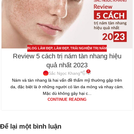
BLOG LÀM ĐẸP
,
LÀM ĐẸP
,
TRẢI NGHIỆM TRỊ NÁM
Review 5 cách trị nám tàn nhang hiệu
quả nhất 2023
0
Sắc Ngọc Khang
Nám và tàn nhang là hai vấn đề thẩm mỹ thường gặp trên
da, đặc biệt là ở những người có làn da mỏng và nhạy cảm.
Mặc dù không gây hại c...
CONTINUE READING
Để lại một bình luận