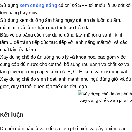
Sử dụng
kem chống nắng
có chỉ số SPF tối thiểu là 30 bất kể
trời năng hay mưa.
Sử dụng kem dưỡng ẩm hàng ngày để làn da luôn đủ ẩm,
mềm mịn và làm chậm quá trình lão hóa da.
Bảo vệ da bằng cách sử dụng găng tay, mũ rộng vành, kính
râm… để tránh tiếp xúc trực tiếp với ánh nắng mặt trời và các
chất tẩy rửa kiềm.
Xây dựng chế độ ăn uống hợp lý và khoa học, bao gồm việc
cung cấp đủ nước cho cơ thể, bổ sung rau xanh và chất xơ và
tăng cường cung cấp vitamin A,
B, C, E, kẽm và mỡ động vật.
Xây dựng chế độ sinh hoạt lành mạnh như ngủ đúng giờ và đủ
giấc, duy trì thói quen tập thể dục đều đặn.
Xây dựng chế độ ăn phù hợ
Kết luận
Da nổi đốm nâu là vấn dề da liễu phổ biến và gây phiền toái