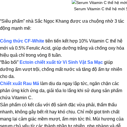
Serum Vitamin C thế hệ mới
“Siêu phẩm” nhà Sắc Ngọc Khang được ưa chuộng nhờ 3 tác
động mạnh mẽ:
Công thức CF-White
tiên tiến kết hợp 10% Vitamin C thế hệ
mới và 0.5% Ferulic Acid, giúp dưỡng trắng và chống oxy hóa
hiệu quả chỉ trong vòng 8 tuần.
“Bảo bối”
Ectoin chiết xuất từ Vi Sinh Vật Sa Mạc
giúp
dưỡng ẩm vượt trội, chống mất nước và tăng độ ẩm tự nhiên
cho da.
Chiết xuất Rau Má
làm dịu da ngay lập tức, ngăn chặn các
phản ứng kích ứng da, giải tỏa lo lắng khi sử dụng sản phẩm
chứa Vitamin C.
Sản phẩm có kết cấu với độ sánh đặc vừa phải, thẩm thấu
nhanh, không gây bết rít hay khó chịu. Chỉ một giọt tinh chất
mang lại cảm giác mềm mượt, ẩm mịn tức thì. Mùi hương của
serum chủ yếu từ các thành phần tự nhiên, nhẹ nhàng và dễ