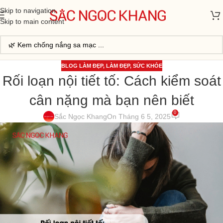
Skip to navigation
Skip to main content
BLOG LÀM ĐẸP
,
LÀM ĐẸP
,
SỨC KHỎE
Rối loạn nội tiết tố: Cách kiểm soát
cân nặng mà bạn nên biết
0
Sắc Ngọc Khang
On Tháng 6 5, 2025