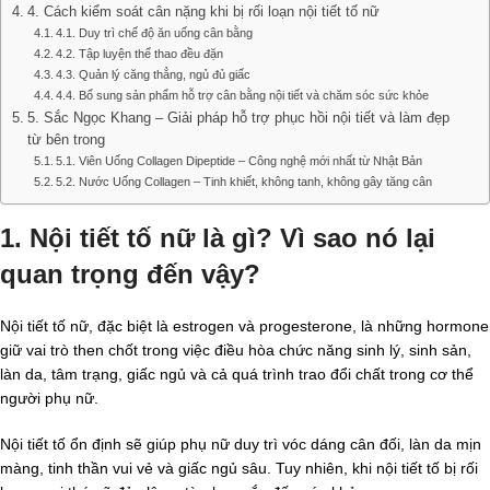
4. Cách kiểm soát cân nặng khi bị rối loạn nội tiết tố nữ
4.1. Duy trì chế độ ăn uống cân bằng
4.2. Tập luyện thể thao đều đặn
4.3. Quản lý căng thẳng, ngủ đủ giấc
4.4. Bổ sung sản phẩm hỗ trợ cân bằng nội tiết và chăm sóc sức khỏe
5. Sắc Ngọc Khang – Giải pháp hỗ trợ phục hồi nội tiết và làm đẹp
từ bên trong
5.1. Viên Uống Collagen Dipeptide – Công nghệ mới nhất từ Nhật Bản
5.2. Nước Uống Collagen – Tinh khiết, không tanh, không gây tăng cân
1. Nội tiết tố nữ là gì? Vì sao nó lại
quan trọng đến vậy?
Nội tiết tố nữ, đặc biệt là estrogen và progesterone, là những hormone
giữ vai trò then chốt trong việc điều hòa chức năng sinh lý, sinh sản,
làn da, tâm trạng, giấc ngủ và cả quá trình trao đổi chất trong cơ thể
người phụ nữ.
Nội tiết tố ổn định sẽ giúp phụ nữ duy trì vóc dáng cân đối, làn da mịn
màng, tinh thần vui vẻ và giấc ngủ sâu. Tuy nhiên, khi nội tiết tố bị rối