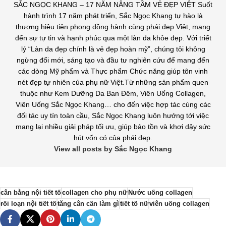
SẮC NGỌC KHANG – 17 NĂM NÂNG TẦM VẺ ĐẸP VIỆT Suốt
hành trình 17 năm phát triển, Sắc Ngọc Khang tự hào là
thương hiệu tiên phong đồng hành cùng phái đẹp Việt, mang
đến sự tự tin và hạnh phúc qua một làn da khỏe đẹp. Với triết
lý “Làn da đẹp chính là vẻ đẹp hoàn mỹ”, chúng tôi không
ngừng đổi mới, sáng tạo và đầu tư nghiên cứu để mang đến
các dòng Mỹ phẩm và Thực phẩm Chức năng giúp tôn vinh
nét đẹp tự nhiên của phụ nữ Việt.Từ những sản phẩm quen
thuộc như Kem Dưỡng Da Ban Đêm, Viên Uống Collagen,
Viên Uống Sắc Ngọc Khang… cho đến việc hợp tác cùng các
đối tác uy tín toàn cầu, Sắc Ngọc Khang luôn hướng tới việc
mang lại nhiều giải pháp tối ưu, giúp bảo tồn và khơi dậy sức
hút vốn có của phái đẹp.
View all posts by Sắc Ngọc Khang
cân bằng nội tiết tố
collagen cho phụ nữ
Nước uống collagen
rối loạn nội tiết tố
tăng cân cần làm gì
tiết tố nữ
viên uống collagen