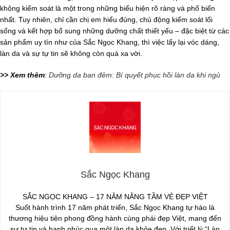
không kiểm soát là một trong những biểu hiện rõ ràng và phổ biến
nhất. Tuy nhiên, chỉ cần chị em hiểu đúng, chủ động kiểm soát lối
sống và kết hợp bổ sung những dưỡng chất thiết yếu – đặc biệt từ các
sản phẩm uy tín như của Sắc Ngọc Khang, thì việc lấy lại vóc dáng,
làn da và sự tự tin sẽ không còn quá xa vời.
>> Xem thêm
:
Dưỡng da ban đêm: Bí quyết phục hồi làn da khi ngủ
Sắc Ngọc Khang
SẮC NGỌC KHANG – 17 NĂM NÂNG TẦM VẺ ĐẸP VIỆT
Suốt hành trình 17 năm phát triển, Sắc Ngọc Khang tự hào là
thương hiệu tiên phong đồng hành cùng phái đẹp Việt, mang đến
sự tự tin và hạnh phúc qua một làn da khỏe đẹp. Với triết lý “Làn