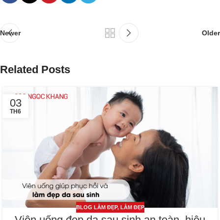
Newer
Older
Related Posts
03
TH6
BLOG LÀM ĐẸP
,
LÀM ĐẸP
Viên uống đẹp da sau sinh an toàn, hiệu