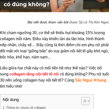
Bài viết được tham vấn bởi
Dược Sỹ Lê Thị Kim Ngọc
Khi chạm ngưỡng 30, cơ thể sẽ thiếu hụt khoảng 15% lượng
collagen mỗi năm. Điều này khiến làn da lão hóa, hình thành
nếp nhăn, chảy xệ… Đây cũng là thời điểm chị em phụ nữ phải
đối mặt với loạt “giông bão” do suy giảm nội tiết tố gây khó ngủ,
bốc hỏa, khô hạn, nám sạm…
Liệu giữa hai chất này có mối liên hệ như thế nào? Việc bổ
sung
collagen tăng nội tiết tố nữ
có đúng không? Phụ nữ tuổi
30 nên uống collagen hay nội tiết tố? Cùng
Sắc Ngọc Khang
tìm hiểu nhé!
Nội dung
Thông tin chung về collagen