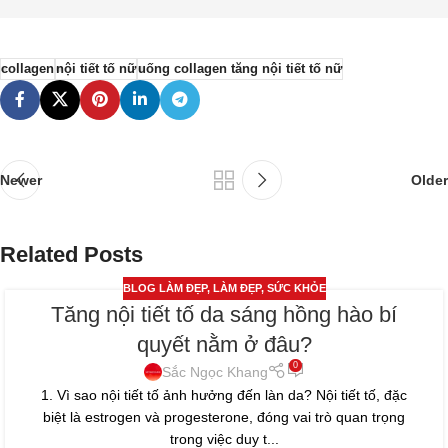
collagen
nội tiết tố nữ
uống collagen tăng nội tiết tố nữ
Newer
Older
Related Posts
BLOG LÀM ĐẸP
,
LÀM ĐẸP
,
SỨC KHỎE
Tăng nội tiết tố da sáng hồng hào bí
13
quyết nằm ở đâu?
TH6
0
Sắc Ngọc Khang
1. Vì sao nội tiết tố ảnh hưởng đến làn da? Nội tiết tố, đặc
biệt là estrogen và progesterone, đóng vai trò quan trọng
trong việc duy t...