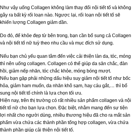
Như vậy uống Collagen không làm thay đổi nội tiết tố và không
gây ra bất kỳ rối loạn nào. Ngược lại, rối loạn nội tiết tố sẽ
khiến lượng Collagen giảm dần.
Do đó, để khỏe đẹp từ bên trong, bạn cần bổ sung cả Collagen
và nội tiết tố nữ tuỳ theo nhu cầu và mục đích sử dụng.
Nếu bạn chủ yếu quan tâm đến việc cải thiện làn da, tóc, móng
thì nên uống collagen. Collagen có thể giúp da săn chắc, đàn
hồi, giảm nếp nhăn, tóc chắc khỏe, móng bóng mượt.
Nếu bạn gặp phải những dấu hiệu suy giảm nội tiết tố như bốc
hỏa, giảm ham muốn, da nhăn khô sạm, hay cáu gắt,… thì bổ
sung nội tiết tố chính là lựa chọn tối ưu.
Hiện nay, trên thị trường có rất nhiều sản phẩm collagen và nội
tiết tố nữ cho bạn lựa chọn. Đặc biệt, nhằm mang đến sự tiện
lợi nhất cho người dùng, nhiều thương hiệu đã cho ra mắt sản
phẩm vừa chứa các thành phần tổng hợp collagen, vừa chứa
thành phần giúp cải thiện nội tiết tố.