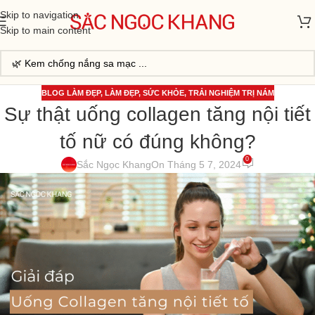
Skip to navigation
Skip to main content
BLOG LÀM ĐẸP
,
LÀM ĐẸP
,
SỨC KHỎE
,
TRẢI NGHIỆM TRỊ NÁM
Sự thật uống collagen tăng nội tiết
tố nữ có đúng không?
0
Sắc Ngọc Khang
On Tháng 5 7, 2024