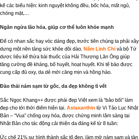
kể các biểu hiện: kinh nguyệt không đều, bốc hỏa, mất ngủ,
chóng mặt,…
Ngăn ngừa lão hóa, giúp cơ thể luôn khỏe mạnh
Để có nhan sắc hay vóc dáng đẹp, trước tiên chúng ta phải xây
dựng một nền tảng sức khỏe dồi dào.
Nấm Linh Chi
và bộ Tứ
dược liệu kế thừa bài thuốc của Hải Thượng Lãn Ông giúp
tăng cường đề kháng, bổ huyết, hoạt huyết. Khi tế bào được
cung cấp đủ oxy, da dẻ mới căng mịn và hồng hào.
Đào thải nám sạm từ gốc, da đẹp không tì vết
Sắc Ngọc Khang++ được phái đẹp Việt xem là “bảo bối” làm
đẹp cho tới thời điểm hiện tại.
Astaxanthin
từ Vi Tảo Lục Nhật
Bản – “Vua” chống oxy hóa, được chứng minh lâm sàng tại
Nhật Bản cho tác động cải thiện da đáng kể từ 8 tuần:
Ức chế 21% sự hình thành sắc tố đen, làm mờ nám sạm và tàn