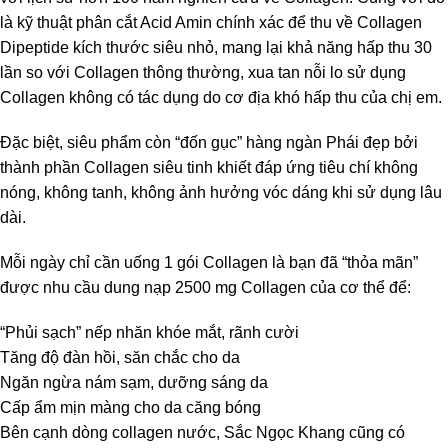
là kỹ thuật phân cắt Acid Amin chính xác để thu về Collagen
Dipeptide kích thước siêu nhỏ, mang lại khả năng hấp thu 30
lần so với Collagen thông thường, xua tan nỗi lo sử dụng
Collagen không có tác dụng do cơ địa khó hấp thu của chị em.
Đặc biệt, siêu phẩm còn “đốn gục” hàng ngàn Phái đẹp bởi
thành phần Collagen siêu tinh khiết đáp ứng tiêu chí không
nóng, không tanh, không ảnh hưởng vóc dáng khi sử dụng lâu
dài.
Mỗi ngày chỉ cần uống 1 gói Collagen là bạn đã “thỏa mãn”
được nhu cầu dung nạp 2500 mg Collagen của cơ thể để:
“Phủi sạch” nếp nhăn khóe mắt, rãnh cười
Tăng độ đàn hồi, săn chắc cho da
Ngăn ngừa nám sạm, dưỡng sáng da
Cấp ẩm mịn màng cho da căng bóng
Bên cạnh dòng collagen nước, Sắc Ngọc Khang cũng có