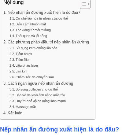
Nội dung
Nếp nhăn ấn đường xuất hiện là do đâu?
Cơ chế lão hóa tự nhiên của cơ thể
Biểu cảm khuôn mặt
Tác động từ môi trường
Thói quen và lối sống
Các phương pháp điều trị nếp nhăn ấn đường
Sử dụng kem chống lão hóa
Tiêm botox
Tiêm filler
Liệu pháp laser
Lăn kim
Chăm sóc da chuyên sâu
Cách ngăn ngừa nếp nhăn ấn đường
Bổ sung collagen cho cơ thể
Bảo vệ da khỏi ánh nắng mặt trời
Duy trì chế độ ăn uống lành mạnh
Massage mặt
Kết luận
Nếp nhăn ấn đường xuất hiện là do đâu?