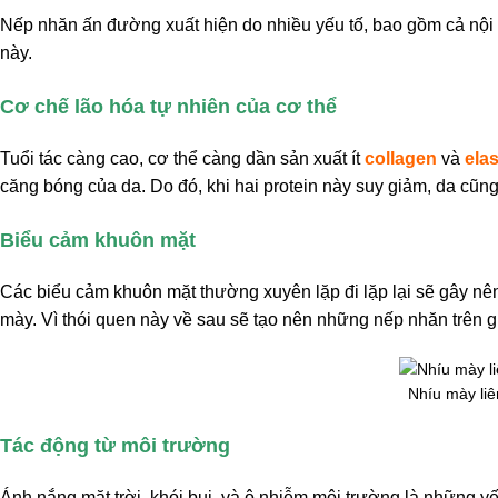
Nếp nhăn ấn đường xuất hiện do nhiều yếu tố, bao gồm cả nội 
này.
Cơ chế lão hóa tự nhiên của cơ thể
Tuổi tác càng cao, cơ thể càng dần sản xuất ít
collagen
và
elas
căng bóng của da. Do đó, khi hai protein này suy giảm, da cũn
Biểu cảm khuôn mặt
Các biểu cảm khuôn mặt thường xuyên lặp đi lặp lại sẽ gây nên
mày. Vì thói quen này về sau sẽ tạo nên những nếp nhăn trên 
Nhíu mày li
Tác động từ môi trường
Ánh nắng mặt trời, khói bụi, và ô nhiễm môi trường là những yế