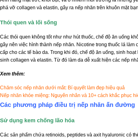
phá vỡ collagen và elastin, gây ra nếp nhăn trên khuôn mặt bạn
Thói quen và lối sống
Các thói quen không tốt như như hút thuốc, chế độ ăn uống kh
gây nên việc hình thành nếp nhăn.
Nicotine trong thuốc lá là
cấp cho các tế bào da. Trong khi đó, chế độ ăn uống, sinh hoạt
sinh collagen và elastin. Từ đó làm da dễ xuất hiện các nếp nh
Xem thêm:
Chăm sóc nếp nhăn dưới mắt: Bí quyết làm đẹp hiệu quả
Nếp nhăn khóe miệng: Nguyên nhân và 10+ cách khắc phục hi
Các phương pháp điều trị nếp nhăn ấn đường
Sử dụng kem chống lão hóa
Các sản phẩm chứa retinoids, peptides và axit hyaluronic có th