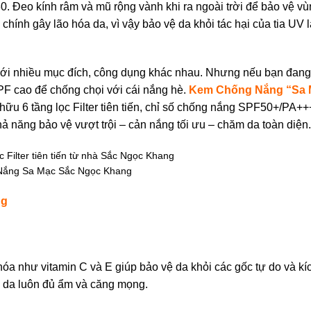
0. Đeo kính râm và mũ rộng vành khi ra ngoài trời để bảo vệ v
chính gây lão hóa da, vì vậy bảo vệ da khỏi tác hại của tia UV
 với nhiều mục đích, công dụng khác nhau. Nhưng nếu bạn đang
SPF cao để chống chọi với cái nắng hè.
Kem Chống Nắng “Sa 
hữu 6 tầng lọc Filter tiên tiến, chỉ số chống nắng SPF50+/PA++
ả năng bảo vệ vượt trội – cản nắng tối ưu – chăm da toàn diện.
ắng Sa Mạc Sắc Ngọc Khang
ng
hóa như vitamin C và E giúp bảo vệ da khỏi các gốc tự do và kí
 da luôn đủ ẩm và căng mọng.