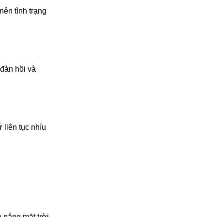
ên tình trạng
 đàn hồi và
 liên tục nhíu
 nắng mặt trời