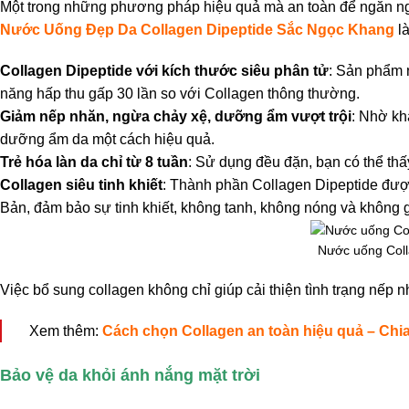
Một trong những phương pháp hiệu quả mà an toàn để ngăn ng
Nước Uống Đẹp Da Collagen Dipeptide Sắc Ngọc Khang
là
Collagen Dipeptide với kích thước siêu phân tử
: Sản phẩm 
năng hấp thu gấp 30 lần so với Collagen thông thường.
Giảm nếp nhăn, ngừa chảy xệ, dưỡng ẩm vượt trội
: Nhờ kh
dưỡng ẩm da một cách hiệu quả.
Trẻ hóa làn da chỉ từ 8 tuần
: Sử dụng đều đặn, bạn có thể thấy
Collagen siêu tinh khiết
: Thành phần Collagen Dipeptide được
Bản, đảm bảo sự tinh khiết, không tanh, không nóng và không 
Nước uống Coll
Việc bổ sung collagen không chỉ giúp cải thiện tình trạng nếp n
Xem thêm:
Cách chọn Collagen an toàn hiệu quả – Chia
Bảo vệ da khỏi ánh nắng mặt trời