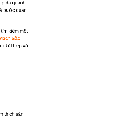
ùng da quanh
 là bước quan
 tìm kiếm một
Mạc” Sắc
++ kết hợp với
ch thích sản