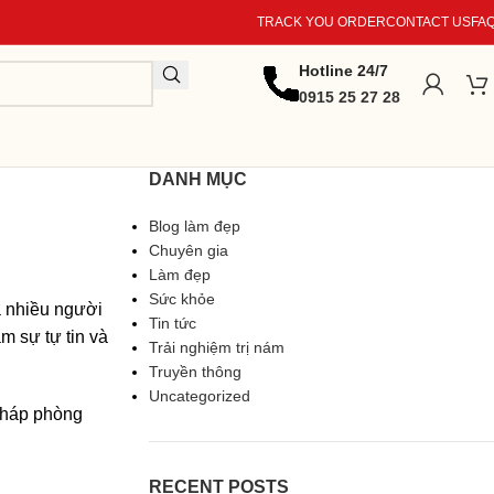
TRACK YOU ORDER
CONTACT US
FA
Hotline 24/7
0915 25 27 28
DANH MỤC
Blog làm đẹp
Chuyên gia
Làm đẹp
Sức khỏe
à nhiều người
Tin tức
m sự tự tin và
Trải nghiệm trị nám
Truyền thông
Uncategorized
 pháp phòng
RECENT POSTS