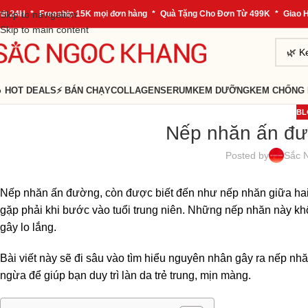
4H
Skip to navigation
*
Freeship 15K mọi đơn hàng
*
Quà Tặng Cho Đơn Từ 499K
*
Giao Hàng
Skip to main content
 HOT DEALS
⚡ BÁN CHẠY
COLLAGEN
SERUM
KEM DƯỠNG
KEM CHỐNG
BL
Nếp nhăn ấn đư
Posted by
Sắc 
Nếp nhăn ấn đường, còn được biết đến như nếp nhăn giữa hai 
gặp phải khi bước vào tuổi trung niên. Những nếp nhăn này kh
gây lo lắng.
Bài viết này sẽ đi sâu vào tìm hiểu nguyên nhân gây ra nếp n
ngừa để giúp bạn duy trì làn da trẻ trung, mịn màng.