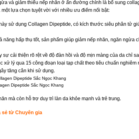
ừa và giảm thiểu nếp nhăn ở ấn đường chính là bổ sung coll
 một lựa chọn tuyệt vời với nhiều ưu điểm nổi bật:
này sử dụng Collagen Dipeptide, có kích thước siêu phân tử gi
ả năng hấp thụ tốt, sản phẩm giúp giảm nếp nhăn, ngăn ngừa c
 sự cải thiện rõ rệt về độ đàn hồi và độ mịn màng của da chỉ sa
 xử lý qua 15 công đoạn loại tạp chất theo tiêu chuẩn nghiêm 
gây tăng cân khi sử dụng.
agen Dipeptide Sắc Ngọc Khang
hăn mà còn hỗ trợ duy trì làn da khỏe mạnh và trẻ trung.
 sẻ từ Chuyên gia