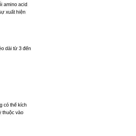
ỗi amino acid
sự xuất hiện
o dài từ 3 đến
g có thể kích
uỳ thuộc vào