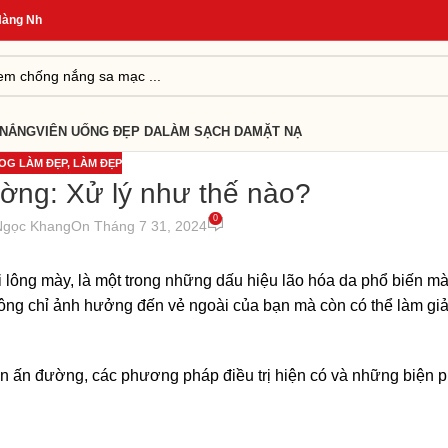
 Nhanh 24H
*
 NẮNG
VIÊN UỐNG ĐẸP DA
LÀM SẠCH DA
MẶT NẠ
OG LÀM ĐẸP
,
LÀM ĐẸP
ờng: Xử lý như thế nào?
0
Ngọc Khang
On Tháng 7 31, 2024
lông mày, là một trong những dấu hiệu lão hóa da phổ biến m
ông chỉ ảnh hưởng đến vẻ ngoài của bạn mà còn có thể làm giả
hăn ấn đường, các phương pháp điều trị hiện có và những biện