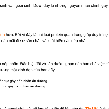
sinh và ngoại sinh. Dưới đây là những nguyên nhân chính gây n
tin
hơn. Bởi vì đây là hai loại protein quan trọng giúp duy trì sự
g dần mất đi sự săn chắc và xuất hiện các nếp nhăn.
 nếp nhăn. Đặc biệt đối với ấn đường, bạn nên hạn chế việc cứ
gương mặt xinh đẹp của bạn đấy.
ên tục gây nếp nhăn ấn đường
u tố ngoại sinh có thể làm tăng tốc độ lão hóa da.
Tia UV
từ ánh