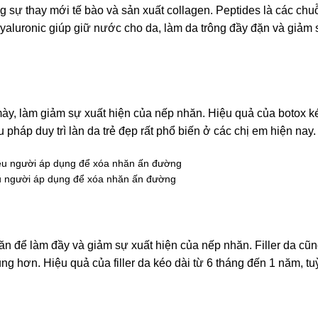
g sự thay mới tế bào và sản xuất collagen. Peptides là các chu
hyaluronic giúp giữ nước cho da, làm da trông đầy đặn và giảm 
ày, làm giảm sự xuất hiện của nếp nhăn. Hiệu quả của botox ké
ệu pháp duy trì làn da trẻ đẹp rất phổ biến ở các chị em hiện nay.
u người áp dụng để xóa nhăn ấn đường
hăn để làm đầy và giảm sự xuất hiện của nếp nhăn. Filler da cũn
rung hơn. Hiệu quả của filler da kéo dài từ 6 tháng đến 1 năm, t