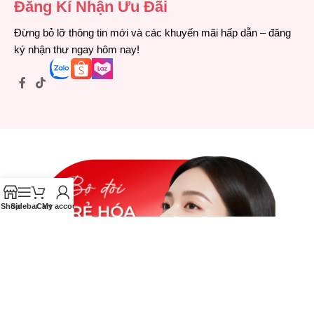
Đăng Kí Nhận Ưu Đãi
Đừng bỏ lỡ thông tin mới và các khuyến mãi hấp dẫn – đăng
ký nhận thư ngay hôm nay!
Shop
Sidebar
Cart
My account