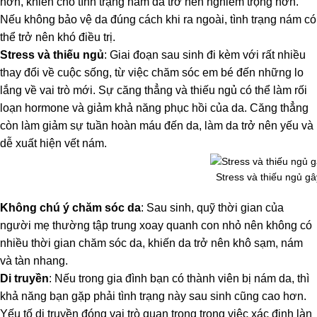
hơn, khiến cho tình trạng nám da trở nên nghiêm trọng hơn.
Nếu không bảo vệ da đúng cách khi ra ngoài, tình trạng nám có
thể trở nên khó điều trị.
Stress và thiếu ngủ
: Giai đoạn sau sinh đi kèm với rất nhiều
thay đổi về cuộc sống, từ việc chăm sóc em bé đến những lo
lắng về vai trò mới. Sự căng thẳng và thiếu ngủ có thể làm rối
loạn hormone và giảm khả năng phục hồi của da. Căng thẳng
còn làm giảm sự tuần hoàn máu đến da, làm da trở nên yếu và
dễ xuất hiện vết nám.
Stress và thiếu ngủ g
Không chú ý chăm sóc da
: Sau sinh, quỹ thời gian của
người mẹ thường tập trung xoay quanh con nhỏ nên không có
nhiều thời gian chăm sóc da, khiến da trở nên khô sạm, nám
và tàn nhang.
Di truyền
: Nếu trong gia đình bạn có thành viên bị nám da, thì
khả năng bạn gặp phải tình trạng này sau sinh cũng cao hơn.
Yếu tố di truyền đóng vai trò quan trọng trong việc xác định làn