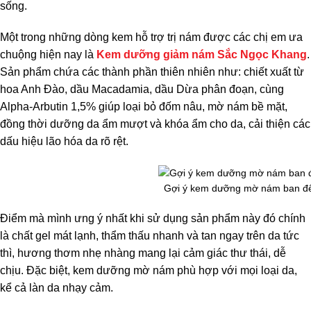
sống.
Một trong những dòng kem hỗ trợ trị nám được các chị em ưa
chuộng hiện nay là
Kem dưỡng giảm nám Sắc Ngọc Khang
.
S
ản phẩm chứa các thành phần thiên nhiên như: chiết xuất từ
hoa Anh Đào, dầu Macadamia, dầu Dừa phân đoạn, cùng
Alpha-Arbutin 1,5% giúp loại bỏ đốm nâu, mờ nám bề mặt,
đồng thời dưỡng da ẩm mượt và khóa ẩm cho da, cải thiện các
dấu hiệu lão hóa da rõ rệt.
Gợi ý kem dưỡng mờ nám ban đ
Điểm mà mình ưng ý nhất khi sử dụng sản phẩm này đó chính
là chất gel mát lạnh, thẩm thấu nhanh và tan ngay trên da tức
thì, hương thơm nhẹ nhàng mang lại cảm giác thư thái, dễ
chịu. Đặc biệt, kem dưỡng mờ nám phù hợp với mọi loại da,
kể cả làn da nhạy cảm.