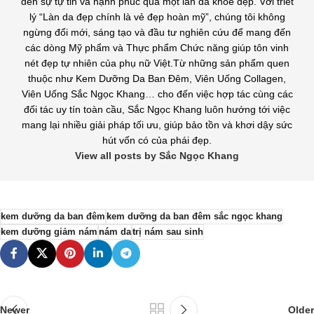
đến sự tự tin và hạnh phúc qua một làn da khỏe đẹp. Với triết
lý “Làn da đẹp chính là vẻ đẹp hoàn mỹ”, chúng tôi không
ngừng đổi mới, sáng tạo và đầu tư nghiên cứu để mang đến
các dòng Mỹ phẩm và Thực phẩm Chức năng giúp tôn vinh
nét đẹp tự nhiên của phụ nữ Việt.Từ những sản phẩm quen
thuộc như Kem Dưỡng Da Ban Đêm, Viên Uống Collagen,
Viên Uống Sắc Ngọc Khang… cho đến việc hợp tác cùng các
đối tác uy tín toàn cầu, Sắc Ngọc Khang luôn hướng tới việc
mang lại nhiều giải pháp tối ưu, giúp bảo tồn và khơi dậy sức
hút vốn có của phái đẹp.
View all posts by Sắc Ngọc Khang
kem dưỡng da ban đêm
kem dưỡng da ban đêm sắc ngọc khang
kem dưỡng giảm nám
nám da
trị nám sau sinh
Newer
Older