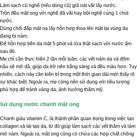
Làm sạch củ nghệ (nếu dùng củ) giã nát vắt lấy nước.
Trộn đều mật ong với nghệ đã vắt hay bột nghệ cùng 1 chút
nước.
Dùng chổi đắp mặt nạ lấy hỗn hợp thoa lên mặt tại vùng da
đang bị nám.
Để hỗn hợp trên da mặt 5 phút và rửa thật sạch với nước ấm
sau đó.
Mẹ chỉ cần thực hiện 2 lần mỗi tuần, các vết nám da và đốm
nâu sẽ mờ dầ, giúp da trở nên trắng sáng và đều màu hơn. Tuy
nhiên, cách này cần kiên trì trong một thời gian dài mới thấy rõ
sự khác biệt. Ngoài ra, mẹ cũng nên sử dụng với liều lượng
phù hợp để tránh vàng da, ảnh hưởng thẩm mỹ.
Sử dụng nước chanh mật ong
Chanh giàu vitamin C, là thành phần quan trọng trong việc tạo
collagen và tái tạo da, từ đó giúp làm sạch các vết thâm và làm
mờ nám. Ngoài ra, mật ong cũng có chứa các hợp chất chống