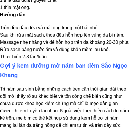
1 thìa dầu dừa nguyên chất.
1 thìa mật ong.
Hướng dẫn
Trộn đều dầu dừa và mật ong trong một bát nhỏ.
Sau khi rửa mặt sạch, thoa đều hỗn hợp lên vùng da bị nám.
Massage nhẹ nhàng và để hỗn hợp trên da khoảng 20-30 phút.
Rửa sạch bằng nước ấm và dùng khăn mềm lau khô.
Thực hiện 2-3 lần/tuần.
Gợi ý kem dưỡng mờ nám ban đêm Sắc Ngọc
Khang
Trị nám sau sinh bằng những cách trên cần thời gian dài theo
dõi mới thấy rõ sự khác biệt và tốn công chế biến cũng như
chưa được khoa học kiểm chứng mà chỉ là mẹo dân gian
được chị em truyền tai nhau. Ngoài việc thực hiện cách trị nám
kể trên, mẹ bỉm có thể kết hợp sử dụng kem hỗ trợ trị nám,
mang lại làn da trắng hồng để chị em tự tin và tràn đầy sức