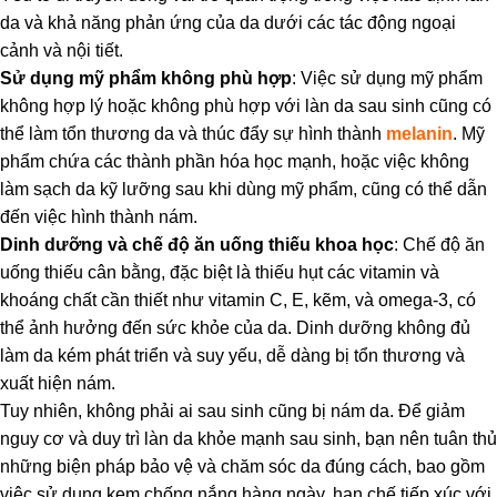
da và khả năng phản ứng của da dưới các tác động ngoại
cảnh và nội tiết.
Sử dụng mỹ phẩm không phù hợp
: Việc sử dụng mỹ phẩm
không hợp lý hoặc không phù hợp với làn da sau sinh cũng có
thể làm tổn thương da và thúc đẩy sự hình thành
melanin
. Mỹ
phẩm chứa các thành phần hóa học mạnh, hoặc việc không
làm sạch da kỹ lưỡng sau khi dùng mỹ phẩm, cũng có thể dẫn
đến việc hình thành nám.
Dinh dưỡng và chế độ ăn uống thiếu khoa học
: Chế độ ăn
uống thiếu cân bằng, đặc biệt là thiếu hụt các vitamin và
khoáng chất cần thiết như vitamin C, E, kẽm, và omega-3, có
thể ảnh hưởng đến sức khỏe của da. Dinh dưỡng không đủ
làm da kém phát triển và suy yếu, dễ dàng bị tổn thương và
xuất hiện nám.
Tuy nhiên, không phải ai sau sinh cũng bị nám da. Để giảm
nguy cơ và duy trì làn da khỏe mạnh sau sinh, bạn nên tuân thủ
những biện pháp bảo vệ và chăm sóc da đúng cách, bao gồm
việc sử dụng kem chống nắng hàng ngày, hạn chế tiếp xúc với