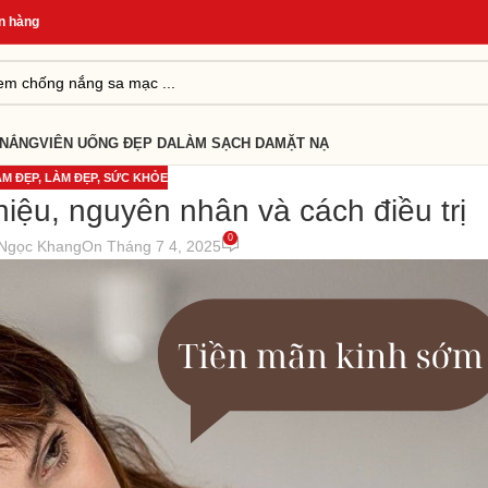
Quà Tặng Cho Đơn Từ 499K
*
Giao Hàng Nhanh 24H
*
 NẮNG
VIÊN UỐNG ĐẸP DA
LÀM SẠCH DA
MẶT NẠ
M ĐẸP
,
LÀM ĐẸP
,
SỨC KHỎE
iệu, nguyên nhân và cách điều trị
0
Ngọc Khang
On Tháng 7 4, 2025