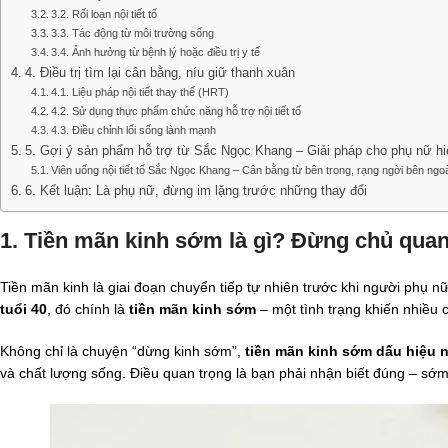
3.2. Rối loạn nội tiết tố
3.3. Tác động từ môi trường sống
3.4. Ảnh hưởng từ bệnh lý hoặc điều trị y tế
4. Điều trị tìm lại cân bằng, níu giữ thanh xuân
4.1. Liệu pháp nội tiết thay thế (HRT)
4.2. Sử dụng thực phẩm chức năng hỗ trợ nội tiết tố
4.3. Điều chỉnh lối sống lành mạnh
5. Gợi ý sản phẩm hỗ trợ từ Sắc Ngọc Khang – Giải pháp cho phụ nữ hi
Viên uống nội tiết tố Sắc Ngọc Khang – Cân bằng từ bên trong, rạng ngời bên ngo
6. Kết luận: Là phụ nữ, đừng im lặng trước những thay đổi
1. Tiền mãn kinh sớm là gì? Đừng chủ quan 
Tiền mãn kinh là giai đoạn chuyển tiếp tự nhiên trước khi người phụ n
tuổi 40
, đó chính là
tiền mãn kinh sớm
– một tình trạng khiến nhiều
Không chỉ là chuyện “dừng kinh sớm”,
tiền mãn kinh sớm dấu hiệu n
và chất lượng sống. Điều quan trọng là bạn phải nhận biết đúng – sớm