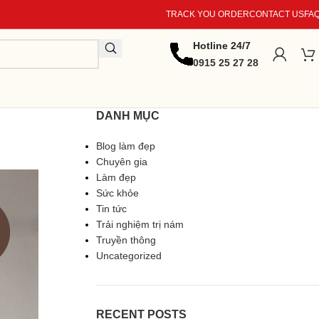
TRACK YOU ORDER
CONTACT US
FA
Hotline 24/7
0915 25 27 28
DANH MỤC
Blog làm đẹp
Chuyên gia
Làm đẹp
Sức khỏe
Tin tức
Trải nghiệm trị nám
Truyền thông
Uncategorized
RECENT POSTS