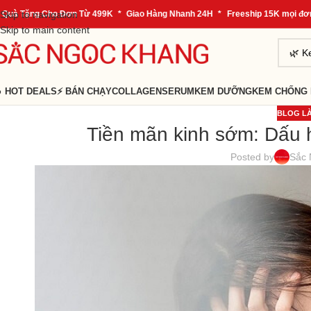
g Cho Đơn Từ 499K
Skip to navigation
*
Giao Hàng Nhanh 24H
*
Freeship 15K mọi đơn hàng
*
Skip to main content
 HOT DEALS
⚡ BÁN CHẠY
COLLAGEN
SERUM
KEM DƯỠNG
KEM CHỐNG
BLOG LÀ
Tiền mãn kinh sớm: Dấu h
Posted by
Sắc 