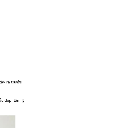
 xảy ra
trước
c đẹp, tâm lý