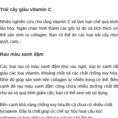
Trái cây giàu vitamin C
Nhiều nghiên cứu cho rằng vitamin C sẽ làm hạn chế quá trình
lão hóa. Ngăn chặn hình thành các gốc tự do và kích thích cơ
thể sản sinh ra collagen. Bạn có thể ăn các loại trái cây như
quýt, cam,..
Rau màu xanh đậm
Các loại rau có màu xanh đậm như rau ngót, súp lơ xanh rất
giàu các loại vitamin, khoáng chất và các chất chống oxy hóa.
Nhờ đó giúp sản sinh nên collagen tự nhiên trong cơ thể.
Bên
cạnh đó rau màu xanh đậm cũng chứa nhiều dưỡng chất tốt
cho da và quá trình giảm cân, bạn có thể xem xét sử dụng.
Bên cạnh khả năng chống oxy hóa thì cà chua có nhiều chất
lycopene. Đây là chất giúp ức chế sự hủy hoại cấu trúc
collagen
và hạn chế sự xâm hại của
tia UV
lên da.