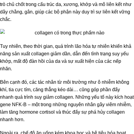
trò chủ chốt trong cấu trúc da, xương, khớp và mô liên kết như
dây chằng, gân, giúp các bộ phận này duy trì sự liên kết vững
chắc.
Tuy nhiên, theo thời gian, quá trình lão hóa tự nhiên khiến khả
năng sản xuất collagen giảm dần, dẫn đến tình trạng suy yếu
khớp, mất độ đàn hồi của da và sự xuất hiện của các nếp
nhăn.
Bên cạnh đó, các tác nhân từ môi trường như ô nhiễm không
khí, tia cực tím, căng thẳng kéo dài… cũng góp phần đẩy
nhanh quá trình suy giảm collagen. Những yếu tố này kích hoạt
gene NFK-B – một trong những nguyên nhân gây viêm nhiễm,
làm tăng hormone cortisol và thúc đẩy sự phá hủy collagen
nhanh hơn.
Ngoài ra, chế độ ăn uống kém khoa học và hệ tiêu hóa hoạt