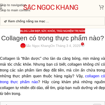
Skip to navigation
Skip to main content
BLOG LÀM ĐẸP
,
SỨC KHỎE
,
TRẢI NGHIỆM TRỊ NÁM
Collagen có trong thực phẩm nào?
0
Sắc Ngọc Khang
On Tháng 3 4, 2025
Collagen là “thần dược” cho làn da căng bóng, mịn màng và
mái tóc chắc khỏe. Nhưng bạn có biết, collagen không chỉ có
trong các sản phẩm làm đẹp đắt tiền, mà còn ẩn chứa trong
những thực phẩm quen thuộc hàng ngày? Vậy,
collagen c
trong thực phẩm nào
? Hãy cùng khám phá những nguồ
collagen tự nhiên dồi dào, dễ tìm, giúp bạn nuôi dưỡng vẻ đẹp
từ bên trong.