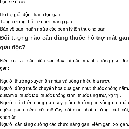
bạn sẽ được:
Hỗ trợ giải độc, thanh lọc gan.
Tăng cường, hỗ trợ chức năng gan.
Bảo vệ gan, ngăn ngừa các bệnh lý tổn thương gan.
Đối tượng nào cần dùng thuốc hỗ trợ mát gan
giải độc?
Nếu có các dấu hiệu sau đây thì cần nhanh chóng giải độc
gan:
Người thường xuyên ăn nhậu và uống nhiều bia rượu.
Người dùng thuốc chuyển hóa qua gan như: thuốc chống nấm,
sulfamid, thuốc lao, thuốc kháng sinh, thuốc ung thư, xạ trị…
Người có chức năng gan suy giảm thường bị: vàng da, mẩn
ngứa, gan nhiễm mỡ, mề đay, nổi mụn nhọt, dị ứng, mệt mỏi,
chán ăn.
Người cần tăng cường các chức năng gan: viêm gan, xơ gan,