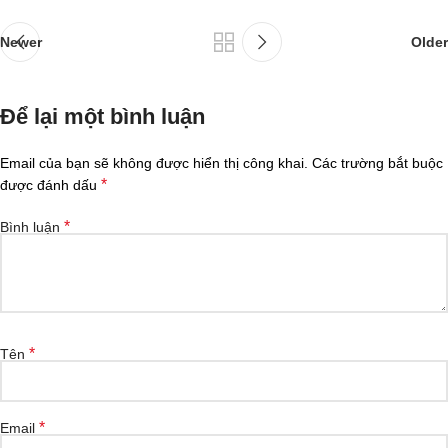
Newer
Older
Để lại một bình luận
Email của bạn sẽ không được hiển thị công khai.
Các trường bắt buộc
*
được đánh dấu
*
Bình luận
*
Tên
*
Email