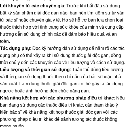
Lời khuyên từ các chuyên gia
: Trước khi bắt đầu sử dụng
bất kỳ sản phẩm giải độc gan nào, bạn nên tìm kiếm sự tư vấn
từ bác sĩ hoặc chuyên gia y tế. Họ sẽ hỗ trợ bạn lựa chọn loại
thuốc thích hợp với tình trạng sức khỏe của mình và cung cấp
hướng dẫn sử dụng chính xác để đảm bảo hiệu quả và an
toàn.
Tác dụng phụ
: Đọc kỹ hướng dẫn sử dụng để nắm rõ các tác
dụng phụ có thể xảy ra khi sử dụng thuốc giải độc gan, đồng
thời chú ý đến các khuyến cáo về liều lượng và cách sử dụng.
Liều lượng và thời gian sử dụng
: Tuân thủ đúng liều lượng
và thời gian sử dụng thuốc theo chỉ dẫn của bác sĩ hoặc nhà
sản xuất. Lạm dụng thuốc giải độc gan có thể gây ra tác dụng
ngược hoặc ảnh hưởng đến chức năng gan.
Khả năng kết hợp với các phương pháp điều trị khác
: Nếu
bạn đang sử dụng các thuốc điều trị khác, cần tham khảo ý
kiến bác sĩ về khả năng kết hợp thuốc giải độc gan với các
phương pháp điều trị khác để tránh tương tác thuốc không
mong muốn.