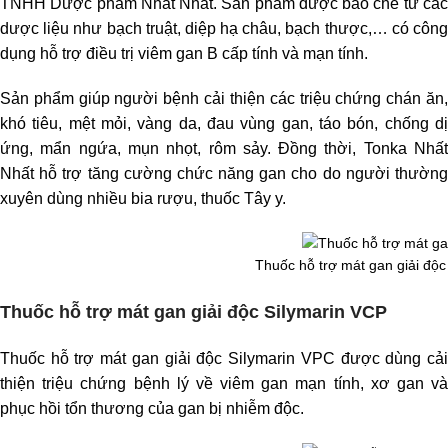
TNHH Dược phẩm Nhất Nhất. Sản phẩm được bào chế từ các
dược liệu như bạch truật, diệp hạ châu, bạch thược,… có công
dụng hỗ trợ điều trị viêm gan B cấp tính và mạn tính.
Sản phẩm giúp người bệnh cải thiện các triệu chứng chán ăn,
khó tiêu, mệt mỏi, vàng da, đau vùng gan, táo bón,
chống d
ứng, mẩn ngứa, mụn nhọt, rôm sảy. Đồng thời, Tonka Nhất
Nhất hỗ trợ tăng cường chức năng gan cho do người thường
xuyên dùng nhiều bia rượu, thuốc Tây y.
Thuốc hỗ trợ mát gan giải độ
Thuốc hỗ trợ mát gan giải độc Silymarin VCP
Thuốc hỗ trợ mát gan giải độc Silymarin VPC được dùng cải
thiện triệu chứng bệnh lý về viêm gan mạn tính, xơ gan và
phục hồi tổn thương của gan bị nhiễm độc.