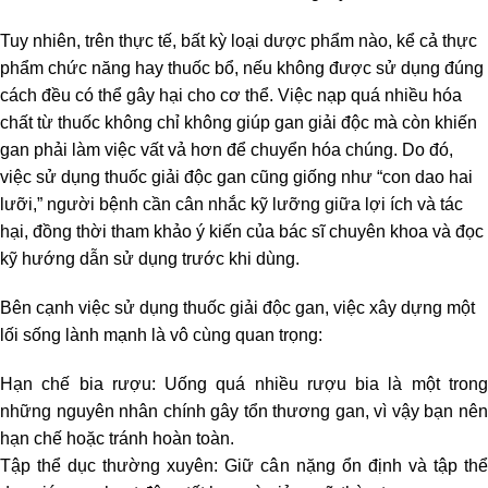
Tuy nhiên, trên thực tế, bất kỳ loại dược phẩm nào, kể cả thực
phẩm chức năng hay thuốc bổ, nếu không được sử dụng đúng
cách đều có thể gây hại cho cơ thể. Việc nạp quá nhiều hóa
chất từ thuốc không chỉ không giúp gan giải độc mà còn khiến
gan phải làm việc vất vả hơn để chuyển hóa chúng. Do đó,
việc sử dụng thuốc giải độc gan cũng giống như “con dao hai
lưỡi,” người bệnh cần cân nhắc kỹ lưỡng giữa lợi ích và tác
hại, đồng thời tham khảo ý kiến của bác sĩ chuyên khoa và đọc
kỹ hướng dẫn sử dụng trước khi dùng.
Bên cạnh việc sử dụng thuốc giải độc gan, việc xây dựng một
lối sống lành mạnh là vô cùng quan trọng:
Hạn chế bia rượu: Uống quá nhiều rượu bia là một trong
những nguyên nhân chính gây tổn thương gan, vì vậy bạn nên
hạn chế hoặc tránh hoàn toàn.
Tập thể dục thường xuyên: Giữ cân nặng ổn định và tập thể