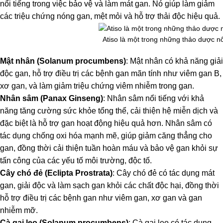
nổi tiếng trong việc bảo vệ và làm mát gan. Nó giúp làm giảm
các triệu chứng nóng gan, mệt mỏi và hỗ trợ thải độc hiệu quả.
Atiso là một trong những thảo dược nổ
Mật nhân (Solanum procumbens)
:
Mật nhân có khả năng giải
độc gan, hỗ trợ điều trị các bệnh gan mãn tính như viêm gan B,
xơ gan, và làm giảm triệu chứng viêm nhiễm trong gan.
Nhân sâm (Panax Ginseng)
:
Nhân sâm nổi tiếng với khả
năng tăng cường sức khỏe tổng thể, cải thiện hệ miễn dịch và
đặc biệt là hỗ trợ gan hoạt động hiệu quả hơn.
Nhân sâm có
tác dụng chống oxi hóa mạnh mẽ, giúp giảm căng thẳng cho
gan, đồng thời cải thiện tuần hoàn máu và bảo vệ gan khỏi sự
tấn công của các yếu tố môi trường, độc tố.
Cây chó đẻ (Eclipta Prostrata)
:
Cây chó đẻ có tác dụng mát
gan, giải độc và làm sạch gan khỏi các chất độc hại, đồng thời
hỗ trợ điều trị các bệnh gan như viêm gan, xơ gan và gan
nhiễm mỡ.
Cà gai leo (Solanum procumbens)
:
Cà gai leo có tác dụng