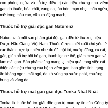
còn phòng ngừa và hỗ trợ điều trị các triệu chứng như viêm
gan do thuốc, hóa chất, vàng da, táo bón,
mụn nhọt, mẩn ngứa
mỡ trong máu cao, vữa xơ động mạch,…
Thuốc hỗ trợ giải độc gan Naturenz
Naturenz là một sản phẩm giải độc gan đến từ thương hiệu
Dược Hậu Giang, Việt Nam. Thuốc được chiết xuất chủ yếu từ
các thảo dược tự nhiên như đu đủ, bột tỏi, mướp đắng, củ cải,
gấc, giúp hỗ trợ bồi bổ gan, thanh lọc cơ thể, giảm men gan và
làm mát gan. Sản phẩm cũng mang lại hiệu quả trong việc cải
thiện các triệu chứng của bệnh viêm gan, bao gồm tình trạng
ăn không ngon, mất ngủ, đau ở vùng hạ sườn phải, chướng
bụng và vàng da.
Thuốc hỗ trợ mát gan giải độc Tonka Nhất Nhất
Tonka là thuốc hỗ trợ giải độc gan trị mụn uy tín của Công ty