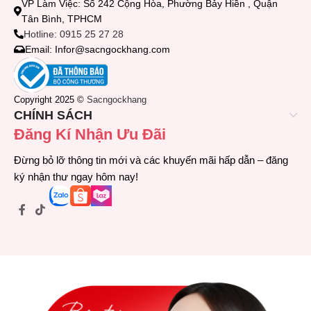
VP Làm Việc: Số 242 Cộng Hòa, Phường Bảy Hiền , Quận
Tân Bình, TPHCM
Hotline: 0915 25 27 28
Email: Infor@sacngockhang.com
Copyright 2025 ©
Sacngockhang
CHÍNH SÁCH
Đăng Kí Nhận Ưu Đãi
Đừng bỏ lỡ thông tin mới và các khuyến mãi hấp dẫn – đăng
ký nhận thư ngay hôm nay!