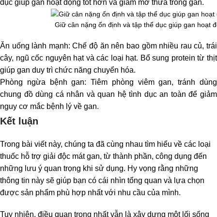
dục giúp gan hoạt động tốt hơn và giảm mỡ thừa trong gan.
Giữ cân nặng ổn định và tập thể dục giúp gan hoạt 
Ăn uống lành mạnh: Chế độ ăn nên bao gồm nhiều rau củ, trái
cây, ngũ cốc nguyên hạt và các loại hạt. Bổ sung protein từ thịt
giúp gan duy trì chức năng chuyển hóa.
Phòng ngừa bệnh gan: Tiêm phòng viêm gan, tránh dùng
chung đồ dùng cá nhân và quan hệ tình dục an toàn để giảm
nguy cơ mắc bệnh lý về gan.
Kết luận
Trong bài viết này, chúng ta đã cùng nhau tìm hiểu về các loại
thuốc hỗ trợ giải độc mát gan, từ thành phần, công dụng đến
những lưu ý quan trọng khi sử dụng. Hy vọng rằng những
thông tin này sẽ giúp bạn có cái nhìn tổng quan và lựa chọn
được sản phẩm phù hợp nhất với nhu cầu của mình.
Tuy nhiên, điều quan trọng nhất vẫn là xây dựng một lối sống