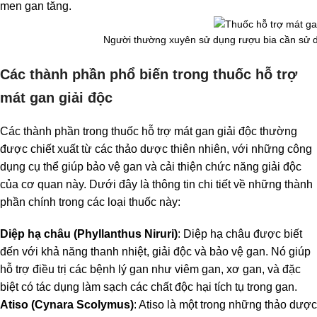
men gan tăng.
Người thường xuyên sử dụng rượu bia cần sử d
Các thành phần phổ biến trong thuốc hỗ trợ
mát gan giải độc
Các thành phần trong thuốc hỗ trợ mát gan giải độc thường
được chiết xuất từ các thảo dược thiên nhiên, với những công
dụng cụ thể giúp bảo vệ gan và cải thiện chức năng giải độc
của cơ quan này. Dưới đây là thông tin chi tiết về những thành
phần chính trong các loại thuốc này:
Diệp hạ châu (Phyllanthus Niruri)
:
Diệp hạ châu được biết
đến với khả năng thanh nhiệt, giải độc và bảo vệ gan. Nó giúp
hỗ trợ điều trị các bệnh lý gan như viêm gan, xơ gan, và đặc
biệt có tác dụng làm sạch các chất độc hại tích tụ trong gan.
Atiso (Cynara Scolymus)
:
Atiso là một trong những thảo dược