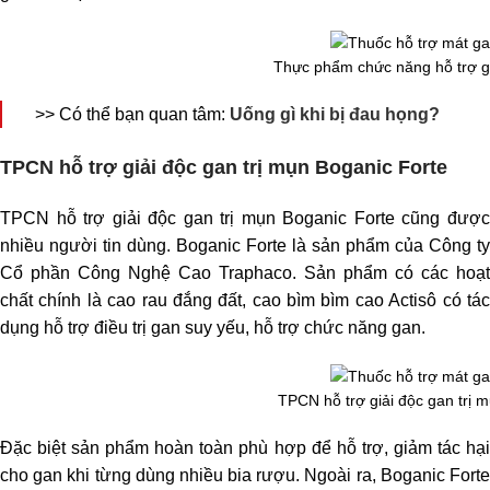
Thực phẩm chức năng hỗ trợ g
>> Có thể bạn quan tâm:
Uống gì khi bị đau họng?
TPCN hỗ trợ giải độc gan trị mụn Boganic Forte
TPCN hỗ trợ giải độc gan trị mụn Boganic Forte cũng được
nhiều người tin dùng. Boganic Forte là sản phẩm của Công ty
Cổ phần Công Nghệ Cao Traphaco. Sản phẩm có các hoạt
chất chính là cao rau đắng đất, cao bìm bìm cao Actisô có tác
dụng hỗ trợ điều trị gan suy yếu, hỗ trợ chức năng gan.
TPCN hỗ trợ giải độc gan trị 
Đặc biệt sản phẩm hoàn toàn phù hợp để hỗ trợ, giảm tác hại
cho gan khi từng dùng nhiều bia rượu. Ngoài ra, Boganic Forte