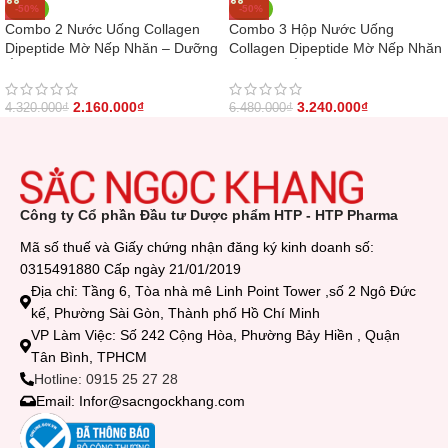
-50%
-50%
Combo 2 Nước Uống Collagen
Combo 3 Hộp Nước Uống
Dipeptide Mờ Nếp Nhăn – Dưỡng
Collagen Dipeptide Mờ Nếp Nhăn
Ẩm Mịn Sắc Ngọc Khang- Liệu
– Dưỡng Ẩm Mịn Sắc Ngọc
trình 2 tháng
Khang
2.160.000
₫
3.240.000
₫
4.320.000
₫
6.480.000
₫
Công ty Cổ phần Đầu tư Dược phẩm HTP - HTP Pharma
Mã số thuế và Giấy chứng nhận đăng ký kinh doanh số:
0315491880 Cấp ngày 21/01/2019
Địa chỉ: Tầng 6, Tòa nhà mê Linh Point Tower ,số 2 Ngô Đức
kế, Phường Sài Gòn, Thành phố Hồ Chí Minh
VP Làm Việc: Số 242 Cộng Hòa, Phường Bảy Hiền , Quận
Tân Bình, TPHCM
Hotline: 0915 25 27 28
Email: Infor@sacngockhang.com