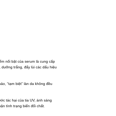
ểm nổi bật của serum là cung cấp
 dưỡng trắng, đẩy lùi các dấu hiệu
hảo, “tạm biệt” làn da không đều
ớc tác hại của tia UV, ánh sáng
n tình trạng biến đổi chất.