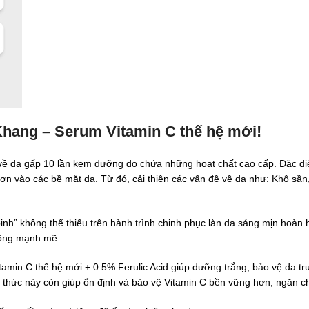
hang – Serum Vitamin C thế hệ mới!
 về da gấp 10 lần kem dưỡng do chứa những hoạt chất cao cấp. Đặc đi
n vào các bề mặt da. Từ đó, cải thiện các vấn đề về da như: Khô sần,
inh” không thể thiếu trên hành trình chinh phục làn da sáng mịn hoàn 
động mạnh mẽ:
min C thế hệ mới + 0.5% Ferulic Acid giúp dưỡng trắng, bảo vệ da trư
g thức này còn giúp ổn định và bảo vệ Vitamin C bền vững hơn, ngăn chặ