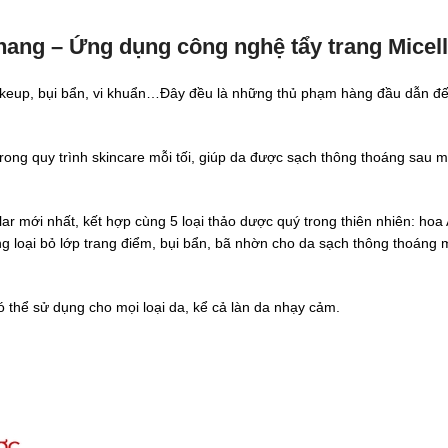
ng – Ứng dụng công nghệ tẩy trang Micell
keup, bụi bẩn, vi khuẩn…Đây đều là những thủ phạm hàng đầu dẫn đến t
trong quy trình skincare mỗi tối, giúp da được sạch thông thoáng sau 
r mới nhất, kết hợp cùng 5 loại thảo dược quý trong thiên nhiên: ho
loại bỏ lớp trang điểm, bụi bẩn, bã nhờn cho da sạch thông thoáng 
có thể sử dụng cho mọi loại da, kể cả làn da nhạy cảm.