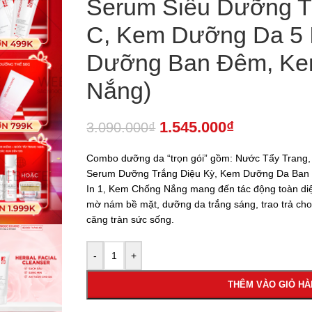
Serum Siêu Dưỡng T
C, Kem Dưỡng Da 5 
Dưỡng Ban Đêm, K
Nắng)
1.545.000
₫
3.090.000
₫
Combo dưỡng da “trọn gói” gồm: Nước Tẩy Trang
Serum Dưỡng Trắng Diệu Kỳ, Kem Dưỡng Da Ban
In 1, Kem Chống Nắng mang đến tác động toàn diệ
mờ nám bề mặt, dưỡng da trắng sáng, trao trả cho
căng tràn sức sống.
-
+
THÊM VÀO GIỎ H