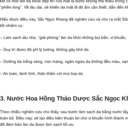
Để có một làn da khỏe đẹp thì rửa mặt là bước không thể thiếu trong ch
“phiền lòng”. Về lâu dài, sẽ khiến da mất đi độ ẩm cần thiết, dẫn đến 
Hiểu được điều này, Sắc Ngọc Khang đã nghiên cứu và cho ra mắt 
tốt nhiệm vụ:
– Làm sạch dịu nhẹ, “giải phóng” làn da khỏi những bụi bẩn, vi khuẩn
– Duy trì được độ pH lý tưởng, không gây khô da
– Dưỡng da trắng sáng, mịn màng, ngăn ngừa da không đều màu, s
– An toàn, lành tính, thân thiện với mọi loại da
3. Nước Hoa Hồng Thảo Dược Sắc Ngọc Kh
Theo nhiều nghiên cứu cho thấy, sau bước làm sạch da bằng nước tẩy t
toàn bộ. Điều này, sẽ tạo điều kiện thuận lợi cho vi khuẩn hình thành
để đảm bảo làn da được làm sạch tối ưu.