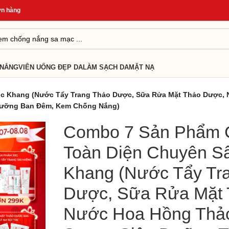
g
*
Quà Tặng Cho Đơn Từ 499K
*
Giao Hàng Nhanh 24H
*
 NẮNG
VIÊN UỐNG ĐẸP DA
LÀM SẠCH DA
MẶT NẠ
c Khang (Nước Tẩy Trang Thảo Dược, Sữa Rửa Mặt Thảo Dược,
 Dưỡng Ban Đêm, Kem Chống Nắng)
Combo 7 Sản Phẩm 
Toàn Diện Chuyên S
Khang (Nước Tẩy Tr
Dược, Sữa Rửa Mặt 
Nước Hoa Hồng Thả