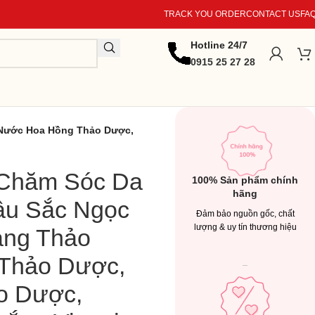
TRACK YOU ORDER
CONTACT US
FA
Hotline 24/7
0915 25 27 28
 Nước Hoa Hồng Thảo Dược,
Chăm Sóc Da
100% Sản phẩm chính
hãng
âu Sắc Ngọc
Đảm bảo nguồn gốc, chất
lượng & uy tín thương hiệu
ang Thảo
Thảo Dược,
o Dược,