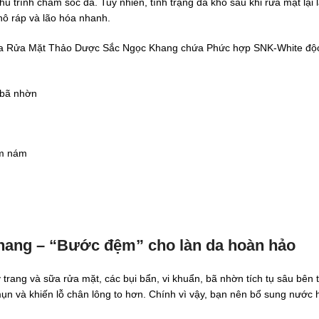
u trình chăm sóc da. Tuy nhiên, tình trạng da khô sau khi rửa mặt lại 
khô ráp và lão hóa nhanh.
Sữa Rửa Mặt Thảo Dược Sắc Ngọc Khang chứa Phức hợp SNK-White độ
, bã nhờn
ạm nám
ang – “Bước đệm” cho làn da hoàn hảo
rang và sữa rửa mặt, các bụi bẩn, vi khuẩn, bã nhờn tích tụ sâu bên 
 mụn và khiến lỗ chân lông to hơn. Chính vì vậy, bạn nên bổ sung nước 