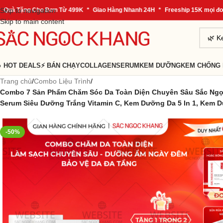
Tặng Cho Đơn Từ 499K
Skip to navigation
*
Giao Hàng Nhanh 24H
*
Freeship 15K mọi đơn hàn
Skip to main content
 HOT DEALS
⚡ BÁN CHẠY
COLLAGEN
SERUM
KEM DƯỠNG
KEM CHỐNG
Trang chủ
/
Combo Liệu Trình
/
Combo 7 Sản Phẩm Chăm Sóc Da Toàn Diện Chuyên Sâu Sắc Ngọ
Serum Siêu Dưỡng Trắng Vitamin C, Kem Dưỡng Da 5 In 1, Kem
-50%