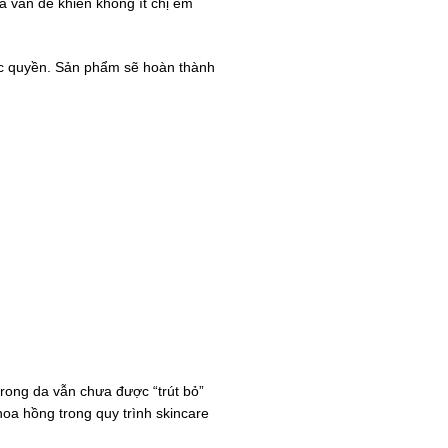
là vấn đề khiến không ít chị em
c quyền. Sản phẩm sẽ hoàn thành
trong da vẫn chưa được “trút bỏ”
hoa hồng trong quy trình skincare