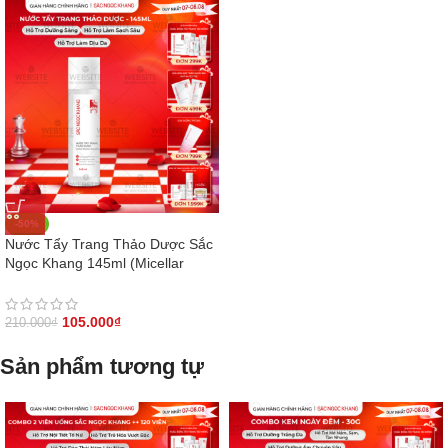
-50%
Nước Tẩy Trang Thảo Dược Sắc
Ngọc Khang 145ml (Micellar
Cleansing Water)
105.000
₫
210.000
₫
Sản phẩm tương tự