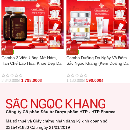
-53%
-50%
Combo 2 Viên Uống Mờ Nám,
Combo Dưỡng Da Ngày Và Đêm
Hạn Chế Lão Hóa, Khỏe Đẹp Da
Sắc Ngọc Khang (Kem Dưỡng Da
Sắc Ngọc Khang++ (Liệu trình 2
Ban Đêm 30g và Kem Dưỡng Da
tháng)
Ban Ngày 5in1 30g)
1.798.000
₫
590.000
₫
3.840.000
₫
1.180.000
₫
Công ty Cổ phần Đầu tư Dược phẩm HTP - HTP Pharma
Mã số thuế và Giấy chứng nhận đăng ký kinh doanh số:
0315491880 Cấp ngày 21/01/2019