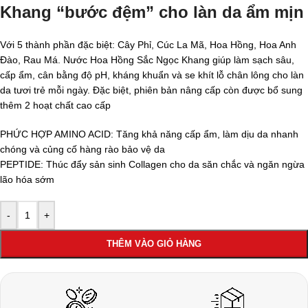
Khang “bước đệm” cho làn da ẩm mịn
Với 5 thành phần đặc biệt: Cây Phỉ, Cúc La Mã, Hoa Hồng, Hoa Anh
Đào, Rau Má. Nước Hoa Hồng Sắc Ngọc Khang giúp làm sạch sâu,
cấp ẩm, cân bằng độ pH, kháng khuẩn và se khít lỗ chân lông cho làn
da tươi trẻ mỗi ngày. Đặc biệt, phiên bản nâng cấp còn được bổ sung
thêm 2 hoạt chất cao cấp
PHỨC HỢP AMINO ACID: Tăng khả năng cấp ẩm, làm dịu da nhanh
chóng và củng cố hàng rào bảo vệ da
PEPTIDE: Thúc đẩy sản sinh Collagen cho da săn chắc và ngăn ngừa
lão hóa sớm
-
+
THÊM VÀO GIỎ HÀNG