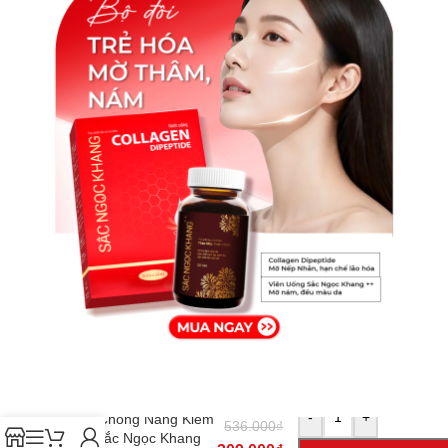
-
+
Kem Chống Nắng Kiềm
536.000
₫
Dầu Sắc Ngọc Khang