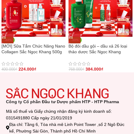
-44%
-50%
[MỚI] Sữa Tắm Chức Năng Nano
Bộ đôi dầu gội – dầu xả 26 loại
Collagen Sắc Ngọc Khang 500g
thảo dược Sắc Ngọc Khang
224.000
₫
384.000
₫
400.000
₫
768.000
₫
Công ty Cổ phần Đầu tư Dược phẩm HTP - HTP Pharma
Mã số thuế và Giấy chứng nhận đăng ký kinh doanh số:
0315491880 Cấp ngày 21/01/2019
Địa chỉ: Tầng 6, Tòa nhà mê Linh Point Tower ,số 2 Ngô Đức
kế, Phường Sài Gòn, Thành phố Hồ Chí Minh