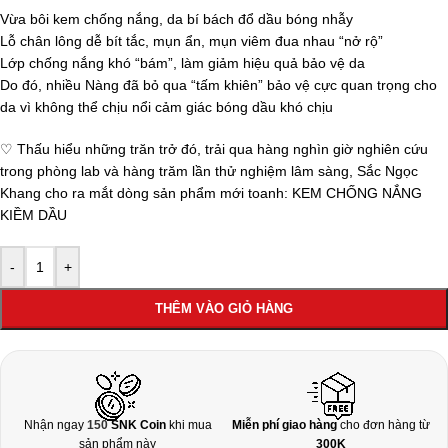
Vừa bôi kem chống nắng, da bí bách đổ dầu bóng nhẫy
Lỗ chân lông dễ bít tắc, mụn ẩn, mụn viêm đua nhau “nở rộ”
Lớp chống nắng khó “bám”, làm giảm hiệu quả bảo vệ da
Do đó, nhiều Nàng đã bỏ qua “tấm khiên” bảo vệ cực quan trọng cho
da vì không thể chịu nổi cảm giác bóng dầu khó chịu
♡ Thấu hiểu những trăn trở đó, trải qua hàng nghìn giờ nghiên cứu
trong phòng lab và hàng trăm lần thử nghiệm lâm sàng, Sắc Ngọc
Khang cho ra mắt dòng sản phẩm mới toanh: KEM CHỐNG NẮNG
KIỀM DẦU
-
+
THÊM VÀO GIỎ HÀNG
Nhận ngay
150
SNK Coin
khi mua
Miễn phí giao hàng
cho đơn hàng từ
sản phẩm này
300K