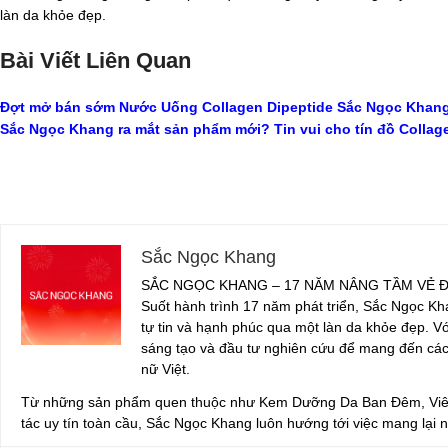
làn da khỏe đẹp.
Bài Viết Liên Quan
Đợt mở bán sớm Nước Uống Collagen Dipeptide Sắc Ngọc Khang 
Sắc Ngọc Khang ra mắt sản phẩm mới? Tin vui cho tín đồ Collag
Sắc Ngọc Khang
SẮC NGỌC KHANG – 17 NĂM NÂNG TẦM VẺ Đ
Suốt hành trình 17 năm phát triển, Sắc Ngọc Kh
tự tin và hạnh phúc qua một làn da khỏe đẹp. Vớ
sáng tạo và đầu tư nghiên cứu để mang đến cá
nữ Việt.
Từ những sản phẩm quen thuộc như Kem Dưỡng Da Ban Đêm, Viên 
tác uy tín toàn cầu, Sắc Ngọc Khang luôn hướng tới việc mang lại n