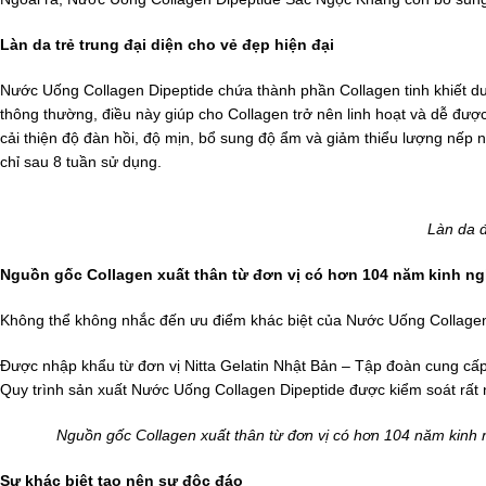
Làn da trẻ trung đại diện cho vẻ đẹp hiện đại
Nước Uống Collagen Dipeptide chứa thành phần Collagen tinh khiết dư
thông thường, điều này giúp cho Collagen trở nên linh hoạt và dễ đượ
cải thiện độ đàn hồi, độ mịn, bổ sung độ ẩm và giảm thiểu lượng nếp
chỉ sau 8 tuần sử dụng.
Làn da đ
Nguồn gốc Collagen xuất thân từ đơn vị có hơn 104 năm kinh ng
Không thể không nhắc đến ưu điểm khác biệt của Nước Uống Collage
Được nhập khẩu từ đơn vị Nitta Gelatin Nhật Bản – Tập đoàn cung cấ
Quy trình sản xuất Nước Uống Collagen Dipeptide được kiểm soát rất n
Nguồn gốc Collagen xuất thân từ đơn vị có hơn 104 năm kinh 
Sự khác biệt tạo nên sự độc đáo