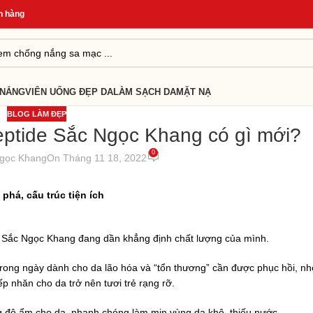
ng
*
Quà Tặng Cho Đơn Từ 499K
*
Giao Hàng Nhanh 24H
*
 NẮNG
VIÊN UỐNG ĐẸP DA
LÀM SẠCH DA
MẶT NẠ
BLOG LÀM ĐẸP
ptide Sắc Ngọc Khang có gì mới?
0
gọc Khang
On Tháng 11 18, 2022
phá, cấu trúc tiện ích
e Sắc Ngọc Khang đang dần khẳng định chất lượng của mình.
trong ngày dành cho da lão hóa và “tổn thương” cần được phục hồi, n
nếp nhăn cho da trở nên tươi trẻ rạng rỡ.
 độ ẩm cho da, nhanh chóng làm mịn vùng da khô, thiếu nước.