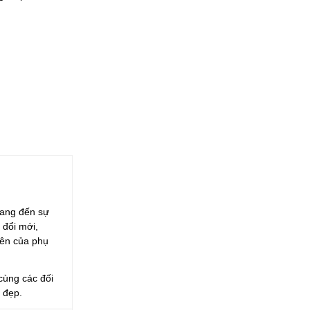
mang đến sự
 đổi mới,
iên của phụ
ùng các đối
i đẹp.