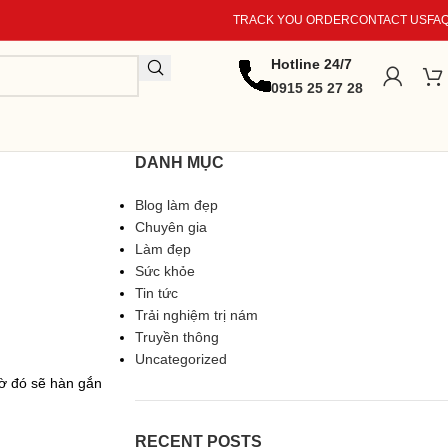
TRACK YOU ORDER
CONTACT US
FA
Hotline 24/7
0915 25 27 28
DANH MỤC
Blog làm đẹp
Chuyên gia
Làm đẹp
Sức khỏe
Tin tức
Trải nghiệm trị nám
Truyền thông
Uncategorized
hờ đó sẽ hàn gắn
RECENT POSTS