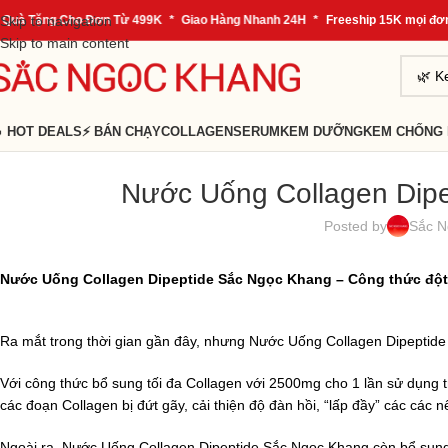
 Tặng Cho Đơn Từ 499K
Skip to navigation
*
Giao Hàng Nhanh 24H
*
Freeship 15K mọi đơn hà
Skip to main content
 HOT DEALS
⚡ BÁN CHẠY
COLLAGEN
SERUM
KEM DƯỠNG
KEM CHỐNG
Nước Uống Collagen Dipe
Posted by
Sắc N
Nước Uống Collagen Dipeptide Sắc Ngọc Khang –
Công thức đột 
Ra mắt trong thời gian gần đây, nhưng Nước Uống Collagen Dipeptid
Với công thức bổ sung tối đa Collagen với 2500mg cho 1 lần sử dụng 
các đoạn Collagen bị đứt gãy, cải thiện độ đàn hồi, “lấp đầy” các các 
Ngoài ra, Nước Uống Collagen Dipeptide Sắc Ngọc Khang còn bổ sung