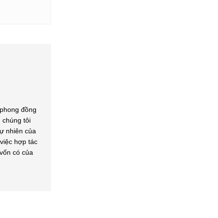
 phong đồng
 chúng tôi
ự nhiên của
iệc hợp tác
 vốn có của