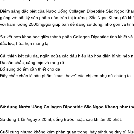
Điểm sáng đặc biệt của Nước Uống Collagen Dipeptide Sắc Ngọc Khang 
giống với bất kỳ sản phẩm nào trên thị trường. Sắc Ngọc Khang đã khé
với hàm lượng 2500mg/gói giúp bạn dễ dàng sử dụng, nhỏ gọn và tinh
Sự kết hợp khoa học giữa thành phần Collagen Dipeptide tinh khiết và
đắc lực, hứa hẹn mang lại:
Cải thiện kết cấu da, ngăn ngừa các dấu hiệu lão hóa điển hình: nếp 
Da săn chắc, căng mịn và rạng rỡ
Bổ sung độ ẩm cần thiết cho da
Đây chắc chắn là sản phẩm “must have” của chị em phụ nữ chúng ta.
Sử dụng Nước Uống Collagen Dipeptide Sắc Ngọc Khang như th
Sử dụng 1 lần/ngày x 20ml, uống trước hoặc sau khi ăn 30 phút.
Cuối cùng nhưng không kém phần quan trọng, hãy sử dụng duy trì N