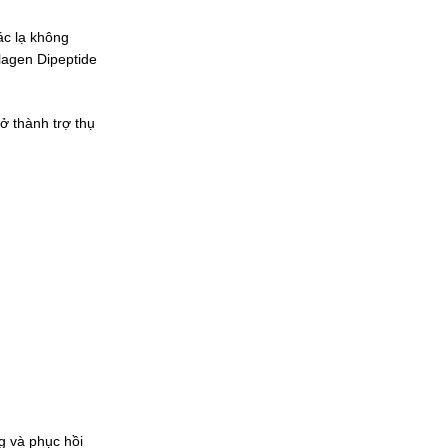
ác lạ không
lagen Dipeptide
ở thành trợ thụ
g và phục hồi