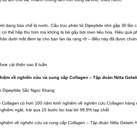
ới dạng bào chế là nước. Cấu trúc phân tử Dipeptide nhỏ gầp 30 lần c
c cơ thể hấp thu hơn mà không bị bẻ gãy bởi men tiêu hóa. Hiệu quả ph
 nhăn dưới mắt đem lại cho bạn làn da rạng rỡ – điều này đã được chứ
ược cải thiện sau 8 tuần
hiệm về nghiên cứu và cung cấp Collagen – Tập đoàn Nitta Gelat
n Dipeptide Sắc Ngọc Khang:
p Collagen có hơn 100 năm kinh nghiệm về nghiên cứu Collagen hàng đ
ghiêm ngặt, trải qua 15 bước lọc loại bỏ 99,9% tạp chất
nghiệm về nghiên cứu và cung cấp Collagen – Tập đoàn Nitta Gelatin 