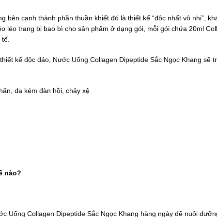
bên cạnh thành phần thuần khiết đó là thiết kế “độc nhất vô nhị”, kh
o léo trang bị bao bì cho sản phẩm ở dạng gói, mỗi gói chứa 20ml Col
 tế.
 thiết kế độc đáo, Nước Uống Collagen Dipeptide Sắc Ngọc Khang sẽ tr
nhăn, da kém đàn hồi, chảy xệ
ế nào?
ước Uống Collagen Dipeptide Sắc Ngọc Khang hàng ngày để nuôi dưỡn