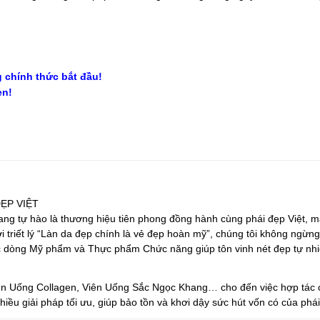
chính thức bắt đầu!
en!
ẸP VIỆT
ang tự hào là thương hiệu tiên phong đồng hành cùng phái đẹp Việt, 
i triết lý “Làn da đẹp chính là vẻ đẹp hoàn mỹ”, chúng tôi không ngừng
c dòng Mỹ phẩm và Thực phẩm Chức năng giúp tôn vinh nét đẹp tự nh
Uống Collagen, Viên Uống Sắc Ngọc Khang… cho đến việc hợp tác c
hiều giải pháp tối ưu, giúp bảo tồn và khơi dậy sức hút vốn có của phá