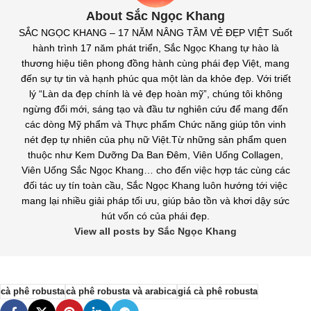
About Sắc Ngọc Khang
SẮC NGỌC KHANG – 17 NĂM NÂNG TẦM VẺ ĐẸP VIỆT Suốt
hành trình 17 năm phát triển, Sắc Ngọc Khang tự hào là
thương hiệu tiên phong đồng hành cùng phái đẹp Việt, mang
đến sự tự tin và hạnh phúc qua một làn da khỏe đẹp. Với triết
lý “Làn da đẹp chính là vẻ đẹp hoàn mỹ”, chúng tôi không
ngừng đổi mới, sáng tạo và đầu tư nghiên cứu để mang đến
các dòng Mỹ phẩm và Thực phẩm Chức năng giúp tôn vinh
nét đẹp tự nhiên của phụ nữ Việt.Từ những sản phẩm quen
thuộc như Kem Dưỡng Da Ban Đêm, Viên Uống Collagen,
Viên Uống Sắc Ngọc Khang… cho đến việc hợp tác cùng các
đối tác uy tín toàn cầu, Sắc Ngọc Khang luôn hướng tới việc
mang lại nhiều giải pháp tối ưu, giúp bảo tồn và khơi dậy sức
hút vốn có của phái đẹp.
View all posts by Sắc Ngọc Khang
cà phê robusta
cà phê robusta và arabica
giá cà phê robusta