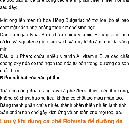
da độc đáo từ cà phê cùng các thành phần thiên nhiên nổi bật
sau đây:
Mật ong lên men từ hoa Hồng Bulgaria: hỗ trợ loại bỏ tế bào
chết một cách nhẹ nhàng theo cơ chế sinh học.
Dầu cám gạo Nhật Bản: chứa nhiều vitamin E cùng acid béo
có lợi và squalene giúp làm sạch và duy trì độ ẩm, cho da sáng
mịn.
Dầu oliu Pháp: chứa nhiều vitamin A, vitamin E và các chất
chống oxy hóa có thể ngăn lão hóa từ bên trong, dưỡng da săn
chắc hơn.
Điểm nổi bật của sản phẩm:
Toàn bộ công đoạn rang xay cà phê được thực hiện thủ công,
không có chứa hương liệu, không có chất tạo màu nhân tạo.
Bảng thành phần chứa nhiều thành phần thiên nhiên lành tính.
Sản phẩm hạn chế gây kích ứng và an toàn cho mọi loại da.
Lưu ý khi dùng cà phê Robusta để dưỡng da