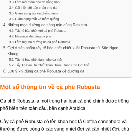
Làm mờ thâm cho da hồng hào
Cải thiện độ săn chắc cho da
Giảm sưng tấy và chống viêm
Giảm bọng mắt và thâm quầng
Những mẹo dưỡng da sáng mịn cùng Robusta
Tẩy tế bào chết với cà phê Robusta
Massage da bằng cà phê
Làm mặt nạ dưỡng da cà phê Robusta
Gợi ý sản phẩm tẩy tế bào chết chiết xuất Robusta từ Sắc Ngọc
Khang
Tẩy tế bào chết dành cho da mặt
Tẩy Tế Bào Da Chết Thảo Dược Dành Cho Cơ Thể
Lưu ý khi dùng cà phê Robusta để dưỡng da
Một số thông tin về cà phê Robusta
Cà phê Robusta là một trong hai loại cà phê chính được trồng
phổ biến trên toàn cầu, bên cạnh Arabica.
Cây cà phê Robusta có tên khoa học là Coffea canephora và
thường được trồng ở các vùng nhiệt đới và cận nhiệt đới, chủ