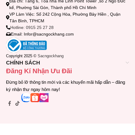
Địa chỉ: Tầng 6, Tòa nhà mê Linh Point Tower ,số 2 Ngô Đức
kế, Phường Sài Gòn, Thành phố Hồ Chí Minh
VP Làm Việc: Số 242 Cộng Hòa, Phường Bảy Hiền , Quận
Tân Bình, TPHCM
Hotline: 0915 25 27 28
Email: Infor@sacngockhang.com
Copyright 2025 ©
Sacngockhang
CHÍNH SÁCH
Đăng Kí Nhận Ưu Đãi
Đừng bỏ lỡ thông tin mới và các khuyến mãi hấp dẫn – đăng
ký nhận thư ngay hôm nay!