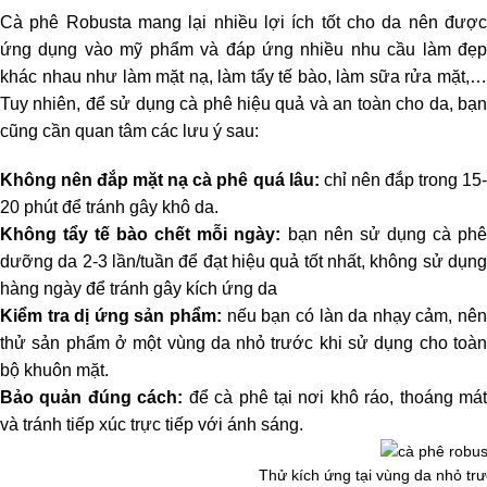
Cà phê Robusta mang lại nhiều lợi ích tốt cho da nên được
ứng dụng vào mỹ phẩm và đáp ứng nhiều nhu cầu làm đẹp
khác nhau như làm mặt nạ, làm tẩy tế bào, làm sữa rửa mặt,…
Tuy nhiên, để sử dụng cà phê hiệu quả và an toàn cho da, bạn
cũng cần quan tâm các lưu ý sau:
Không nên đắp mặt nạ cà phê quá lâu:
chỉ nên đắp trong 15
20 phút để tránh gây khô da.
Không tẩy tế bào chết mỗi ngày:
bạn nên sử dụng cà phê
dưỡng da 2-3 lần/tuần để đạt hiệu quả tốt nhất, không sử dụng
hàng ngày để tránh gây kích ứng da
Kiểm tra dị ứng sản phẩm:
nếu bạn có làn da nhạy cảm, nê
thử sản phẩm ở một vùng da nhỏ trước khi sử dụng cho toàn
bộ khuôn mặt.
Bảo quản đúng cách:
để cà phê tại nơi khô ráo, thoáng mát
và tránh tiếp xúc trực tiếp với ánh sáng.
Thử kích ứng tại vùng da nhỏ trư