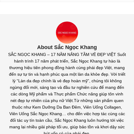
About Sắc Ngọc Khang
SẮC NGỌC KHANG – 17 NĂM NÂNG TẦM VẺ ĐẸP VIỆT Suốt
hành trình 17 năm phát triển, Sắc Ngọc Khang tự hào là
thương hiệu tiên phong đồng hành cùng phái đẹp Việt, mang
đến sự tự tin và hạnh phúc qua một làn da khỏe đẹp. Với triết
lý “Làn da đẹp chính là vẻ đẹp hoàn mỹ”, chúng tôi không
ngừng đổi mới, sáng tạo và đầu tư nghiên cứu để mang đến
các dòng Mỹ phẩm và Thực phẩm Chức năng giúp tôn vinh
nét đẹp tự nhiên của phụ nữ Việt.Từ những sản phẩm quen
thuộc như Kem Dưỡng Da Ban Đêm, Viên Uống Collagen,
Viên Uống Sắc Ngọc Khang… cho đến việc hợp tác cùng các
đối tác uy tín toàn cầu, Sắc Ngọc Khang luôn hướng tới việc
mang lại nhiều giải pháp tối ưu, giúp bảo tồn và khơi dậy sức
hút vốn có của phái đẹp.