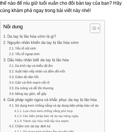
thế nào để níu giữ tuổi xuân cho đôi bàn tay của bạn? Hãy
cùng khám phá ngay trong bài viết này nhé!
Nội dung
Da tay bị lão hóa sớm là gì?
Nguyên nhân khiến da tay bị lão hóa sớm
Yếu tố nội sinh
Yếu tố ngoại sinh
Dấu hiệu nhận biết da tay bị lão hóa
Da khô ráp và thiếu độ ẩm
Xuất hiện nếp nhăn và đốm đồi mồi
Giảm độ đàn hồi
Gân và tĩnh mạch nổi rõ
Da mỏng và dễ tổn thương
Móng tay giòn, dễ gãy
Giải pháp ngăn ngừa và khắc phục da tay bị lão hóa
Sử dụng kem chống nắng và áp dụng biện pháp bảo vệ da
Lựa chọn kem chống nắng phù hợp
Các biện pháp bảo vệ da tay hàng ngày
Tránh các hóa chất tẩy rửa mạnh
Chăm sóc da tay định kỳ
Sử dụng kem dưỡng ẩm chuyên biệt