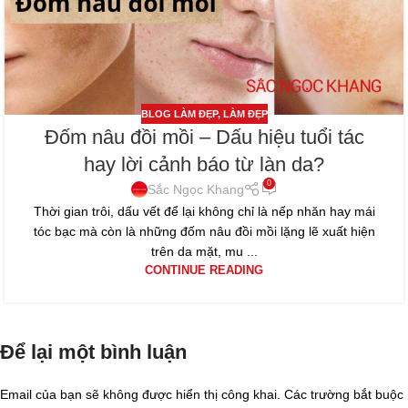
BLOG LÀM ĐẸP
,
LÀM ĐẸP
Đốm nâu đồi mồi – Dấu hiệu tuổi tác
hay lời cảnh báo từ làn da?
0
Sắc Ngọc Khang
Thời gian trôi, dấu vết để lại không chỉ là nếp nhăn hay mái
tóc bạc mà còn là những đốm nâu đồi mồi lặng lẽ xuất hiện
trên da mặt, mu ...
CONTINUE READING
Để lại một bình luận
Email của bạn sẽ không được hiển thị công khai.
Các trường bắt buộc