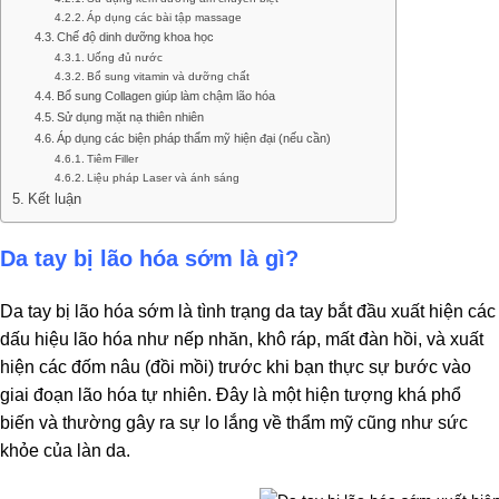
Áp dụng các bài tập massage
Chế độ dinh dưỡng khoa học
Uống đủ nước
Bổ sung vitamin và dưỡng chất
Bổ sung Collagen giúp làm chậm lão hóa
Sử dụng mặt nạ thiên nhiên
Áp dụng các biện pháp thẩm mỹ hiện đại (nếu cần)
Tiêm Filler
Liệu pháp Laser và ánh sáng
Kết luận
Da tay bị lão hóa sớm là gì?
Da tay bị lão hóa sớm là tình trạng da tay bắt đầu xuất hiện các
dấu hiệu lão hóa như nếp nhăn, khô ráp, mất đàn hồi, và xuất
hiện các đốm nâu (đồi mồi) trước khi bạn thực sự bước vào
giai đoạn lão hóa tự nhiên. Đây là một hiện tượng khá phổ
biến và thường gây ra sự lo lắng về thẩm mỹ cũng như sức
khỏe của làn da.