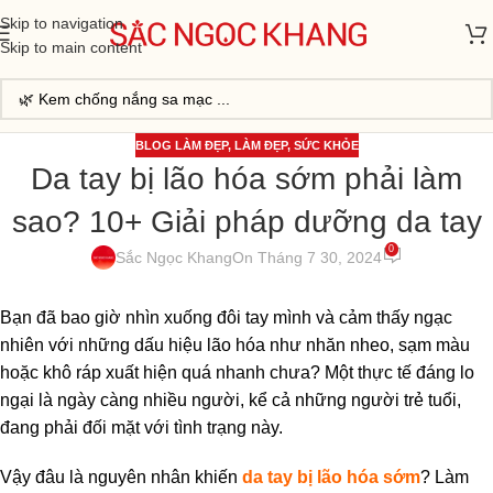
Skip to navigation
Skip to main content
BLOG LÀM ĐẸP
,
LÀM ĐẸP
,
SỨC KHỎE
Da tay bị lão hóa sớm phải làm
sao? 10+ Giải pháp dưỡng da tay
0
Sắc Ngọc Khang
On Tháng 7 30, 2024
Bạn đã bao giờ nhìn xuống đôi tay mình và cảm thấy ngạc
nhiên với những dấu hiệu lão hóa như nhăn nheo, sạm màu
hoặc khô ráp xuất hiện quá nhanh chưa? Một thực tế đáng lo
ngại là ngày càng nhiều người, kể cả những người trẻ tuổi,
đang phải đối mặt với tình trạng này.
Vậy đâu là nguyên nhân khiến
da tay bị lão hóa sớm
? Làm