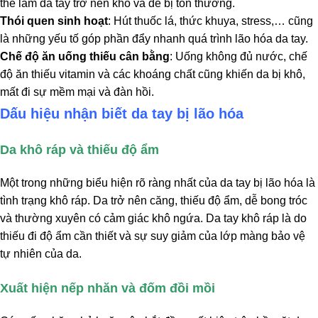
thể làm da tay trở nên khô và dễ bị tổn thương.
Thói quen sinh hoạt
: Hút thuốc lá, thức khuya, stress,… cũng
là những yếu tố góp phần đẩy nhanh quá trình lão hóa da tay.
Chế độ ăn uống thiếu cân bằng
: Uống không đủ nước, chế
độ ăn thiếu vitamin và các khoáng chất cũng khiến da bị khô,
mất đi sự mềm mại và đàn hồi.
Dấu hiệu nhận biết da tay bị lão hóa
Da khô ráp và thiếu độ ẩm
Một trong những biểu hiện rõ ràng nhất của da tay bị lão hóa là
tình trạng khô ráp. Da trở nên căng, thiếu độ ẩm, dễ bong tróc
và thường xuyên có cảm giác khô ngứa. Da tay khô ráp là do
thiếu đi độ ẩm cần thiết và sự suy giảm của lớp màng bảo vệ
tự nhiên của da.
Xuất hiện nếp nhăn và đốm đồi mồi