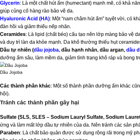
Glycerin
: Là một chất hút ẩm (humectant) mạnh mẽ, có khả năn
giúp củng cố hàng rào bảo vệ da.
Hyaluronic Acid (HA)
: Một “nam châm hút ẩm” tuyệt vời, có 
đàn hồi và giảm thiểu nếp nhăn.
Ceramides
: Là lipid (chất béo) cấu tạo nên lớp màng bảo vệ 
và duy trì làn da khỏe mạnh. Da khô thường thiếu hụt ceramides
Dầu tự nhiên (
dầu jojoba
, dầu hạnh nhân, dầu argan,
dầu 
dưỡng ẩm sâu, làm mềm da, giảm tình trạng khô ráp và bong tró
Dầu Jojoba
Các thành phần khác
: Một số thành phần dưỡng ẩm khác cũng c
hội).
Tránh các thành phần gây hại
Sulfate (SLS, SLES – Sodium Lauryl Sulfate, Sodium Lauret
ứng và làm mất lớp dầu tự nhiên của da. Nên tránh các sản phẩ
Paraben
: Là chất bảo quản được sử dụng rộng rãi trong mỹ phẩ