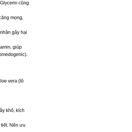
 Glycerin cũng
 căng mọng,
 nhân gây hại
tamin, giúp
comedogenic).
loe vera (lô
ây khô, kích
tiết. Nên ưu