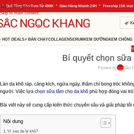
uà Tặng Cho Đơn Từ 499K
Skip to navigation
*
Giao Hàng Nhanh 24H
*
Freeship 15K mọi đơn
Skip to main content
 HOT DEALS
⚡ BÁN CHẠY
COLLAGEN
SERUM
KEM DƯỠNG
KEM CHỐNG
T
Bí quyết chọn sữa
Posted by
Sắc 
Làn da khô ráp, căng kích, ngứa ngáy, thậm chí bong tróc khô
người. Việc lựa
chọn sữa tắm cho da khô
phù hợp đóng vai trò t
Bài viết này sẽ cung cấp kiến thức chuyên sâu và giải pháp tối
Nội dung
Vì sao da bị khô?