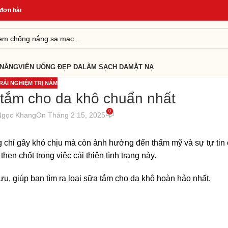
 hàng
*
Quà Tặng Cho Đơn Từ 499K
*
Giao Hàng Nhanh 24H
*
 NẮNG
VIÊN UỐNG ĐẸP DA
LÀM SẠCH DA
MẶT NẠ
RẢI NGHIỆM TRỊ NÁM
 tắm cho da khô chuẩn nhất
0
Ngọc Khang
On Tháng 2 15, 2025
ng chỉ gây khó chịu mà còn ảnh hưởng đến thẩm mỹ và sự tự tin
hen chốt trong việc cải thiện tình trạng này.
 ưu, giúp bạn tìm ra loại sữa tắm cho da khô hoàn hảo nhất.