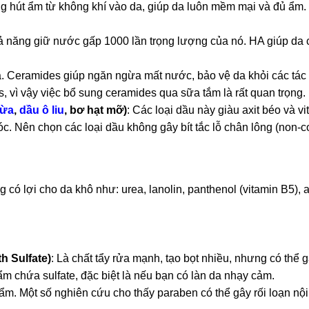
g hút ẩm từ không khí vào da, giúp da luôn mềm mại và đủ ẩm.
khả năng giữ nước gấp 1000 lần trọng lượng của nó. HA giúp da
da. Ceramides giúp ngăn ngừa mất nước, bảo vệ da khỏi các tác
, vì vậy việc bổ sung ceramides qua sữa tắm là rất quan trọng.
dừa
,
dầu ô liu
, bơ hạt mỡ)
: Các loại dầu này giàu axit béo và vi
c. Nên chọn các loại dầu không gây bít tắc lỗ chân lông (non-
ó lợi cho da khô như: urea, lanolin, panthenol (vitamin B5), a
h Sulfate)
: Là chất tẩy rửa mạnh, tạo bọt nhiều, nhưng có thể g
m chứa sulfate, đặc biệt là nếu bạn có làn da nhạy cảm.
m. Một số nghiên cứu cho thấy paraben có thể gây rối loạn nội 