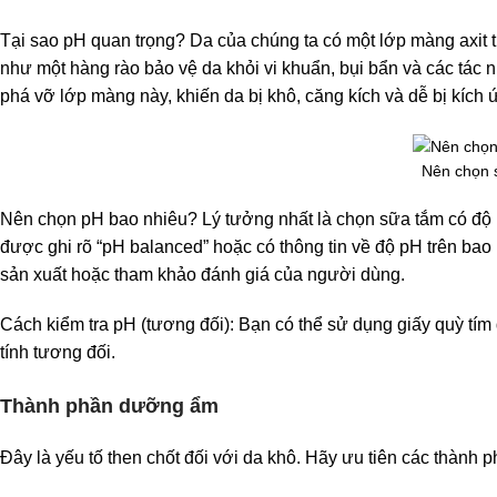
Tại sao pH quan trọng? Da của chúng ta có một lớp màng axit t
như một hàng rào bảo vệ da khỏi vi khuẩn, bụi bẩn và các tác 
phá vỡ lớp màng này, khiến da bị khô, căng kích và dễ bị kích 
Nên chọn 
Nên chọn pH bao nhiêu? Lý tưởng nhất là chọn sữa tắm có độ 
được ghi rõ “pH balanced” hoặc có thông tin về độ pH trên bao b
sản xuất hoặc tham khảo đánh giá của người dùng.
Cách kiểm tra pH (tương đối): Bạn có thể sử dụng giấy quỳ tí
tính tương đối.
Thành phần dưỡng ẩm
Đây là yếu tố then chốt đối với da khô. Hãy ưu tiên các thành 