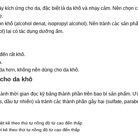
ây kích ứng cho da, đặc biệt là da khô và nhạy cảm. Nên chọn
ẹ.
 cồn khô (alcohol denat, isopropyl alcohol). Nên tránh các sản 
hol) lại có tác dụng dưỡng ẩm.
ến rất khô.
.
 da hơn, không nên dùng cho da khô.
 cho da khô
dành thời gian đọc kỹ bảng thành phần trên bao bì sản phẩm. Ưu
dầu tự nhiên) và tránh các thành phần gây hại (sulfate, parab
t kê theo thứ tự nồng độ từ cao đến thấp