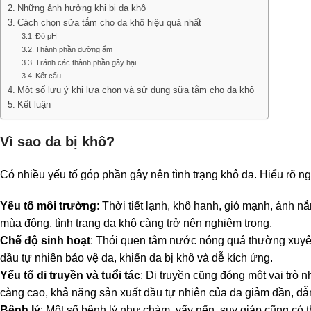
Những ảnh hưởng khi bị da khô
Cách chọn sữa tắm cho da khô hiệu quả nhất
Độ pH
Thành phần dưỡng ẩm
Tránh các thành phần gây hại
Kết cấu
Một số lưu ý khi lựa chọn và sử dụng sữa tắm cho da khô
Kết luận
Vì sao da bị khô?
Có nhiều yếu tố góp phần gây nên tình trạng khô da. Hiểu rõ 
Yếu tố môi trường
: Thời tiết lạnh, khô hanh, gió mạnh, ánh n
mùa đông, tình trạng da khô càng trở nên nghiêm trọng.
Chế độ sinh hoạt
: Thói quen tắm nước nóng quá thường xuyên
dầu tự nhiên bảo vệ da, khiến da bị khô và dễ kích ứng.
Yếu tố di truyền và tuổi tác
: Di truyền cũng đóng một vai trò n
càng cao, khả năng sản xuất dầu tự nhiên của da giảm dần, dẫn
Bệnh lý
: Một số bệnh lý như chàm, vẩy nến, suy giáp cũng có t