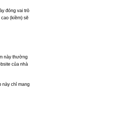
ày đóng vai trò
 cao (kiềm) sẽ
ẩm này thường
ebsite của nhà
áp này chỉ mang