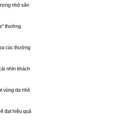
lượng nhỏ sản
ee” thường
hoa cúc thường
cái nhìn khách
ột vùng da nhỏ
Để đạt hiệu quả