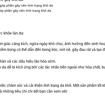
óp phần gây nên tình trạng khô da
c khỏe làn da:
ảm giác căng kích, ngứa ngáy khó chịu, ảnh hưởng đến sinh hoạ
iêm trọng có thể dẫn đến bong tróc, nứt nẻ, gây đau rát và tạo đ
 nhăn và các dấu hiệu lão hóa sớm.
 da dễ bị kích ứng bởi các tác nhân bên ngoài như hóa chất, bụ
iệc chăm sóc và cải thiện tình trạng da khô. Một sản phẩm tốt 
những tiêu chí chi tiết bạn cần xem xét: