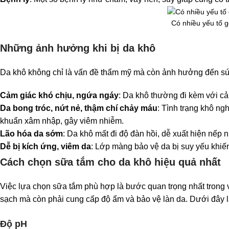
Có nhiều yếu tố g
Những ảnh hưởng khi bị da khô
Da khô không chỉ là vấn đề thẩm mỹ mà còn ảnh hưởng đến sứ
Cảm giác khó chịu, ngứa ngáy
: Da khô thường đi kèm với c
Da bong tróc, nứt nẻ, thậm chí chảy máu
: Tình trạng khô ngh
khuẩn xâm nhập, gây viêm nhiễm.
Lão hóa da sớm
: Da khô mất đi độ đàn hồi, dễ xuất hiện nếp
Dễ bị kích ứng, viêm da
: Lớp màng bảo vệ da bị suy yếu khiến
Cách chọn sữa tắm cho da khô hiệu quả nhất
Việc lựa chọn sữa tắm phù hợp là bước quan trọng nhất trong v
sạch mà còn phải cung cấp độ ẩm và bảo vệ làn da. Dưới đây là 
Độ pH