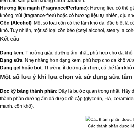
tiên các sản phẩm không chứa paraben.
Hương liệu mạnh (Fragrance/Perfume)
: Hương liệu có thể g
không mùi (fragrance-free) hoặc có hương liệu tự nhiên, dịu nh
Cồn (Alcohol)
: Một số loại cồn có thể làm khô da, đặc biệt là
khô. Tuy nhiên, một số loại cồn béo (cetyl alcohol, stearyl alco
Kết cấu
Dạng kem
: Thường giàu dưỡng ẩm nhất, phù hợp cho da khô đ
Dạng sữa
: Nhẹ nhàng hơn dạng kem, phù hợp cho da khô vừa
Dạng gel hoặc bọt
: Thường ít dưỡng ẩm hơn, có thể làm khô
Một số lưu ý khi lựa chọn và sử dụng sữa tắm
Đọc kỹ bảng thành phần
: Đây là bước quan trọng nhất. Hãy 
thành phần dưỡng ẩm đã được đề cập (glycerin, HA, ceramides, 
mạnh, cồn khô).
Các thành phần được liệ