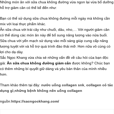
Những món ăn với sữa chua không đường vừa ngon lại vừa bổ dưỡng
hỗ trợ giảm cân có thể kể đến như:
Bạn có thể sử dụng sữa chua không đường mỗi ngày mà không cần
mix với loại thực phẩm khác.
Ăn sữa chua với trái cây như chuối, dâu, nho,… Với người giảm cân
có thể dùng các món ăn này để bổ sung năng lượng vào nửa buổi.
Sữa chua với yến mạch sử dụng vào mỗi sáng giúp cung cấp năng
lượng tuyệt vời và hỗ trợ quá trình đào thải mỡ. Hơn nữa vô cùng có
lợi cho dạ dày.
Sắc Ngọc Khang vừa chia sẻ những vấn đề về câu hỏi của bạn độc
giả:
Ăn sữa chua không đường giảm cân
được không? Chúc bạn
có thêm những bí quyết giữ dáng và yêu bản thân của mình nhiều
hơn.
Tham khảo thêm tại đây:
nước uống collagen snk
,
collagen có tác
dụng gì
,
những bệnh không nên uống collagen
nguồn:
https://sacngockhang.com/