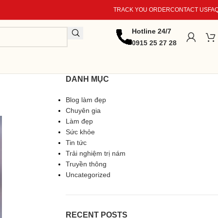
TRACK YOU ORDER
CONTACT US
FA
Hotline 24/7
0915 25 27 28
DANH MỤC
Blog làm đẹp
Chuyên gia
Làm đẹp
Sức khỏe
Tin tức
Trải nghiệm trị nám
Truyền thông
Uncategorized
RECENT POSTS