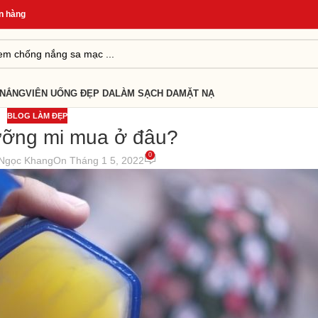
g
*
Quà Tặng Cho Đơn Từ 499K
*
Giao Hàng Nhanh 24H
*
 NẮNG
VIÊN UỐNG ĐẸP DA
LÀM SẠCH DA
MẶT NẠ
BLOG LÀM ĐẸP
ưỡng mi mua ở đâu?
0
Ngọc Khang
On Tháng 1 5, 2022