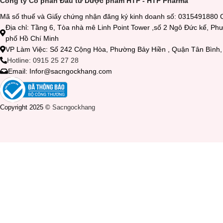
Công ty Cổ phần Đầu tư Dược phẩm HTP - HTP Pharma
Mã số thuế và Giấy chứng nhận đăng ký kinh doanh số: 0315491880 
Địa chỉ: Tầng 6, Tòa nhà mê Linh Point Tower ,số 2 Ngô Đức kế, P
phố Hồ Chí Minh
VP Làm Việc: Số 242 Cộng Hòa, Phường Bảy Hiền , Quận Tân Bìn
Hotline: 0915 25 27 28
Email: Infor@sacngockhang.com
Copyright 2025 ©
Sacngockhang