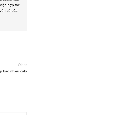
iệc hợp tác
 vốn có của
Older
p bao nhiêu calo