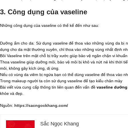
3. Công dụng của vaseline
Những công dụng của vaseline có thể kể đến như sau:
Dưỡng ẩm cho da: Sử dụng vaseline để thoa vào những vùng da bị n
dụng cho da mặt thường xuyên, chỉ thoa vào những vùng nhất định nh
Bôi Vaseline trên mặt chỗ bị trầy xước giúp bảo vệ ngăn chặn vi khuẩ
Thoa vaseline giúp dưỡng môi, bảo vệ môi bị khô và nứt nẻ khi thời ti
môi, không gây kích ứng, dị ứng.
Nếu có vùng da viêm bị ngứa bạn có thể dùng vaseline để thoa vào n
Trong makeup người ta còn sử dụng vaseline để tạo kiểu chân mày
Bài viết vừa cung cấp thông tin liên quan đến vấn đề
vaseline dưỡng
khỏe và đẹp.
Nguồn:
https://sacngockhang.com/
Sắc Ngọc Khang