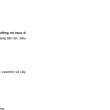
dưỡng mi mua ở
g tiện lợi, siêu
 vaseline và cây
ưng.