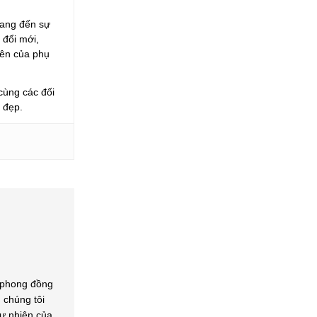
mang đến sự
 đổi mới,
iên của phụ
ùng các đối
i đẹp.
 phong đồng
 chúng tôi
ự nhiên của