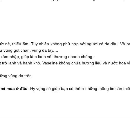
ứt nẻ, thiếu ẩm. Tuy nhiên không phù hợp với người có da dầu. Và 
ư vùng gót chân, vùng da tay,…
n xâm nhập, giúp làm lành vết thương nhanh chóng.
ết trở lạnh và hanh khô. Vaseline không chứa hương liệu và nước hoa v
hững vùng da trên
 mi mua ở đâu
. Hy vọng sẽ giúp bạn có thêm những thông tin cần thi