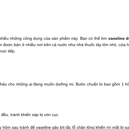
t nhiều những công dụng của sản phẩm này. Bạn có thể tìm
vaseline 
được bán ở nhiều nơi trên cả nước như nhà thuốc tây lớn nhỏ, cửa hàn
rực tiếp.
n hảo cho những ai đang muốn dưỡng mi. Bước chuẩn bị bao gồm 1 hũ
 đều, tránh khiến sáp bị vón cục.
.
y hôm sau tránh để vaseline gây bít tắc lỗ chân lông khiến mí mắt bị s