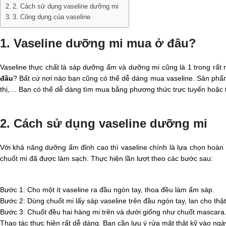
2. Cách sử dụng vaseline dưỡng mi
3. Công dụng của vaseline
1. Vaseline dưỡng mi mua ở đâu?
Vaseline thực chất là sáp dưỡng ẩm và dưỡng mi cũng là 1 trong rấ
đâu
? Bất cứ nơi nào bạn cũng có thể dễ dàng mua vaseline. Sản phẩm 
thị,… Bạn có thể dễ dàng tìm mua bằng phương thức trực tuyến hoặc t
2. Cách sử dụng vaseline dưỡng mi
Với khả năng dưỡng ẩm đỉnh cao thì vaseline chính là lựa chọn hoà
chuốt mi đã được làm sạch. Thực hiện lần lượt theo các bước sau:
Bước 1: Cho một ít vaseline ra đầu ngón tay, thoa đều làm ấm sáp.
Bước 2: Dùng chuốt mi lấy sáp vaseline trên đầu ngón tay, lan cho thật
Bước 3: Chuốt đều hai hàng mi trên và dưới giống như chuốt mascara
Thao tác thực hiện rất dễ dàng. Bạn cần lưu ý rửa mặt thật kỹ vào ngà