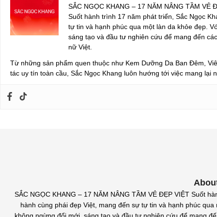
SẮC NGỌC KHANG – 17 NĂM NÂNG TẦM VẺ Đ
Suốt hành trình 17 năm phát triển, Sắc Ngọc Kh
tự tin và hạnh phúc qua một làn da khỏe đẹp. Vớ
sáng tạo và đầu tư nghiên cứu để mang đến cá
nữ Việt.
Từ những sản phẩm quen thuộc như Kem Dưỡng Da Ban Đêm, Viên 
tác uy tín toàn cầu, Sắc Ngọc Khang luôn hướng tới việc mang lại n
Abou
SẮC NGỌC KHANG – 17 NĂM NÂNG TẦM VẺ ĐẸP VIỆT Suốt hành trì
hành cùng phái đẹp Việt, mang đến sự tự tin và hạnh phúc qua m
không ngừng đổi mới, sáng tạo và đầu tư nghiên cứu để mang đ