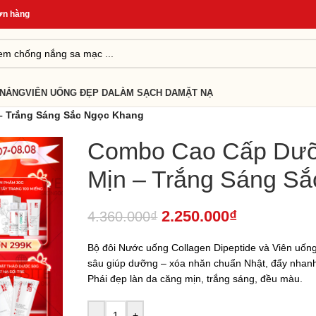
g
*
Quà Tặng Cho Đơn Từ 499K
*
Giao Hàng Nhanh 24H
*
 NẮNG
VIÊN UỐNG ĐẸP DA
LÀM SẠCH DA
MẶT NẠ
 Trắng Sáng Sắc Ngọc Khang
Combo Cao Cấp Dư
Mịn – Trắng Sáng S
2.250.000
₫
4.360.000
₫
Bộ đôi Nước uống Collagen Dipeptide và Viên uống
sâu giúp dưỡng – xóa nhăn chuẩn Nhật, đẩy nhanh t
Phái đẹp làn da căng mịn, trắng sáng, đều màu.
-
+