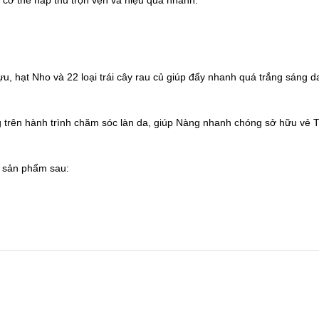
 cơ thể hấp thu trọn vẹn và hiệu quả nhanh:
u, hạt Nho và 22 loại trái cây rau củ giúp đẩy nhanh quá trắng sáng d
trên hành trình chăm sóc làn da, giúp Nàng nhanh chóng sở hữu
g sản phẩm sau: