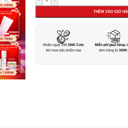
THÊM VÀO GIỎ H
Nhận ngay
150
SNK Coin
Miễn phí giao hàng
c
khi mua sản phẩm này
đơn hàng từ
300K