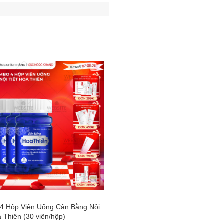
-50%
4 Hộp Viên Uống Cân Bằng Nội
Combo 7 Sản Phẩm Chăm Sóc Da
a Thiên (30 viên/hộp)
Diện Chuyên Sâu Sắc Ngọc Khan