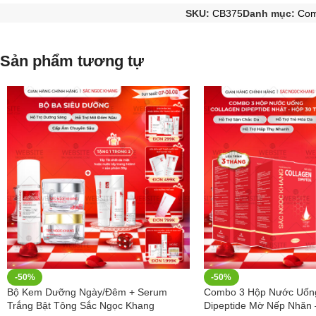
SKU:
CB375
Danh mục:
Com
Sản phẩm tương tự
-50%
-50%
Bộ Kem Dưỡng Ngày/Đêm + Serum
Combo 3 Hộp Nước Uống
Trắng Bật Tông Sắc Ngọc Khang
Dipeptide Mờ Nếp Nhăn