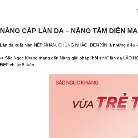
NÂNG CẤP LÀN DA – NÂNG TẦM DIỆN M
Làn da xuất hiện NẾP NHĂN, CHÙNG NHÃO, ĐEN XỈN là những điều khiến
⇒ Sắc Ngọc Khang mang đến Nàng giải pháp “hồi sinh” làn da LÃO
ĐẸP chỉ từ 8 tuần: