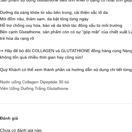
Sản phẩm sử dụng Glutathione siêu tinh khiết ở dạng có hoạt tính giúp
Dưỡng da sáng khỏe từ sâu bên trong, cải thiện sắc tố da
Mờ đốm nâu, thâm sạm, da bật tông từng ngày
Hỗ trợ chống oxy hóa, bảo vệ da khỏi tác động xấu từ môi trường
Bên cạnh Glutathione, sản phẩm còn có sự “góp mặt” của chiết xuất Lự
trẻ hóa da rạng rỡ
⇒ Hãy để bộ đôi COLLAGEN và GLUTATHIONE đồng hàng cùng Nàng 
không tốn quá nhiều thời gian hay công sức!
Quý Khách có thể xem thành phần và hướng dẫn sử dụng chi tiết từn
Nước uống Collagen Dipeptide 30 túi
Viên Uống Dưỡng Trắng Glutathione
Đánh giá
Chưa có đánh giá nào.