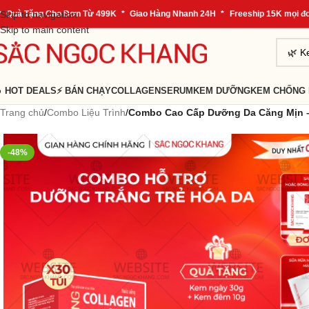
Tặng Cho Đơn Từ 499K
Skip to navigation
*
Giao Hàng Nhanh 24H
*
Freeship 15K mọi đơn hàn
Skip to main content
 HOT DEALS
⚡ BÁN CHẠY
COLLAGEN
SERUM
KEM DƯỠNG
KEM CHỐNG
Trang chủ
/
Combo Liệu Trình
/
Combo Cao Cấp Dưỡng Da Căng Mịn –
-48%