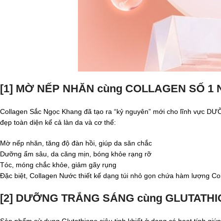
[1] MỜ NẾP NHĂN cùng COLLAGEN SỐ 1 
Collagen Sắc Ngọc Khang đã tạo ra “kỷ nguyên” mới cho lĩnh vực DƯỠ
đẹp toàn diện kể cả làn da và cơ thể:
Mờ nếp nhăn, tăng độ đàn hồi, giúp da săn chắc
Dưỡng ẩm sâu, da căng mịn, bóng khỏe rạng rỡ
Tóc, móng chắc khỏe, giảm gãy rụng
Đặc biệt, Collagen Nước thiết kế dạng túi nhỏ gọn chứa hàm lượng Co
[2] DƯỠNG TRẮNG SÁNG cùng GLUTATHIO