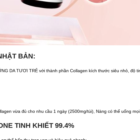
NHẬT BẢN:
NG DA TƯƠI TRẺ với thành phần Collagen kích thước siêu nhỏ, độ tin
llagen vừa đủ cho nhu cầu 1 ngày (2500mg/túi), Nàng có thể uống mọi 
NE TINH KHIẾT 99.4%