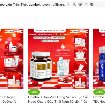
bo Liệu Trình
Thẻ:
combokhuyenmai
Share:
-50%
-50%
 Collagen
Combo 3 Hộp Viên Uống Vi Tảo Lục Sắc
Combo 
 – Dưỡng Ẩm
Ngọc Khang Đào Thải Nám 60 viên/hộp
Tiết Ho