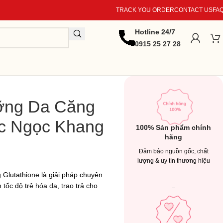
TRACK YOU ORDER
CONTACT US
FA
Hotline 24/7
0915 25 27 28
ỡng Da Căng
ắc Ngọc Khang
100% Sản phẩm chính
hãng
Đảm bảo nguồn gốc, chất
lượng & uy tín thương hiệu
 Glutathione là giải pháp chuyên
ốc độ trẻ hóa da, trao trả cho