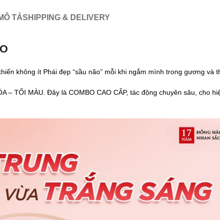
MÔ TẢ
SHIPPING & DELIVERY
ẠO
 không ít Phái đẹp “sầu não” mỗi khi ngắm mình trong gương và thiếu
 HÓA – TỐI MÀU. Đây là COMBO CAO CẤP, tác động chuyên sâu, cho