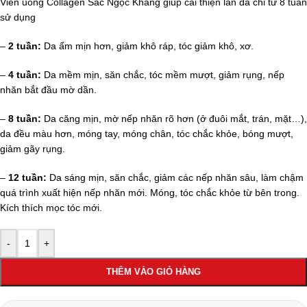
Viên uống Collagen Sắc Ngọc Khang giúp cải thiện làn da chỉ từ 8 tuần
sử dụng
–
2 tuần:
Da ẩm mịn hơn, giảm khô ráp, tóc giảm khô, xơ.
–
4 tuần:
Da mềm mịn, săn chắc, tóc mềm mượt, giảm rụng, nếp
nhăn bắt đầu mờ dần.
–
8 tuần:
Da căng mịn, mờ nếp nhăn rõ hơn (ở đuôi mắt, trán, mặt…),
da đều màu hơn, móng tay, móng chân, tóc chắc khỏe, bóng mượt,
giảm gãy rụng.
–
12 tuần:
Da sáng mịn, săn chắc, giảm các nếp nhăn sâu, làm chậm
quá trình xuất hiện nếp nhăn mới. Móng, tóc chắc khỏe từ bên trong.
Kích thích mọc tóc mới.
-
+
THÊM VÀO GIỎ HÀNG