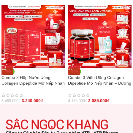
-50%
-50%
Combo 3 Hộp Nước Uống
Combo 3 Viên Uống Collagen
Collagen Dipeptide Mờ Nếp Nhăn
Dipeptide Mờ Nếp Nhăn – Dưỡng
– Dưỡng Ẩm Mịn Sắc Ngọc
Ẩm Mịn Sắc Ngọc Khang
Khang
3.240.000
₫
2.085.000
₫
6.480.000
₫
4.170.000
₫
Công ty Cổ phần Đầu tư Dược phẩm HTP - HTP Pharma