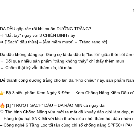
DA DẦU gặp rắc rối khi muốn DƯỠNG TRẮNG?
⇒ “Bắt tay” ngay với 3 CHIẾN BINH này
⇒ [“Sạch” dầu thừa] – [Ẩm mềm mượt] – [Trắng rạng rỡ]
Da dầu không đáng sợ! Đáng sợ là da dầu bị “lạc lối” giữa thời tiết
→ Đổi qua nhiều sản phẩm “trắng không thấy” chỉ thấy thêm mụn
→ Chăm thật kỹ vẫn thâm xỉn, tối màu
Để thành công dưỡng trắng cho làn da “khó chiều” này, sản phẩm
Bộ 3 siêu phẩm Kem Ngày & Đêm + Kem Chống Nắng Kiềm Dầu của
[1] “TRƯỢT SẠCH” DẦU – DA RÁO MỊN cả ngày dài
♡ Tân binh Chống Nắng vừa mới ra mắt đã khuấy đảo giới làm đẹp, nu
– Hàng triệu hạt SNK-Sili với kích thước siêu nhỏ, thấm hút dầu nhờn ng
– Công nghệ 6 Tầng Lọc tối tân cùng chỉ số chống nắng SPF50+/ PA++