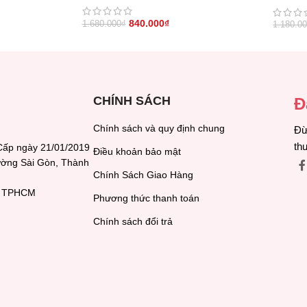
30g)
840.000
₫
1.680.000
₫
1.180.0
CHÍNH SÁCH
Đ
Chính sách và quy định chung
Đừ
th
Cấp ngày 21/01/2019
Điều khoản bảo mật
hường Sài Gòn, Thành
Chính Sách Giao Hàng
h, TPHCM
Phương thức thanh toán
Chính sách đổi trả