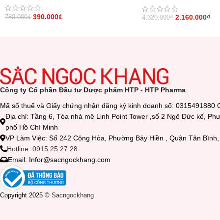
390.000
₫
2.160.000
₫
780.000
₫
4.320.000
₫
Công ty Cổ phần Đầu tư Dược phẩm HTP - HTP Pharma
Mã số thuế và Giấy chứng nhận đăng ký kinh doanh số: 0315491880 
Địa chỉ: Tầng 6, Tòa nhà mê Linh Point Tower ,số 2 Ngô Đức kế, P
phố Hồ Chí Minh
VP Làm Việc: Số 242 Cộng Hòa, Phường Bảy Hiền , Quận Tân Bìn
Hotline: 0915 25 27 28
Email: Infor@sacngockhang.com
Copyright 2025 ©
Sacngockhang