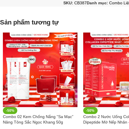
SKU:
CB387
Danh mục:
Combo Liệ
Sản phẩm tương tự
-50%
-50%
Combo 02 Kem Chống Nắng “Sa Mạc”
Combo 2 Nước Uống Col
Nâng Tông Sắc Ngọc Khang 50g
Dipeptide Mờ Nếp Nhăn
Mịn Sắc Ngọc Khang- Liệ