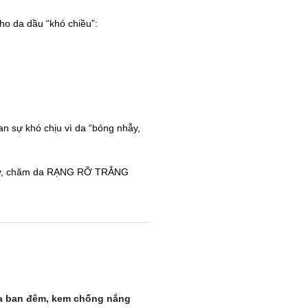
o da dầu “khó chiều”:
an sự khó chịu vì da “bóng nhẫy,
 ngay, chăm da RẠNG RỠ TRẮNG
a ban đêm, kem chống nắng