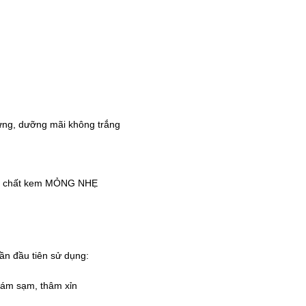
 ứng, dưỡng mãi không trắng
ẨM, chất kem MỎNG NHẸ
ần đầu tiên sử dụng:
nám sạm, thâm xỉn