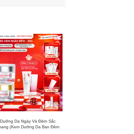
-50%
Dưỡng Da Ngày Và Đêm Sắc
Combo Làm Sạch Da Chuyên Sâu
hang (Kem Dưỡng Da Ban Đêm
Ngọc Khang (Sữa rửa mặt Thảo 
 Kem Dưỡng Da Ban Ngày 5in1
100g + Nước Hoa Hồng Thảo Dư