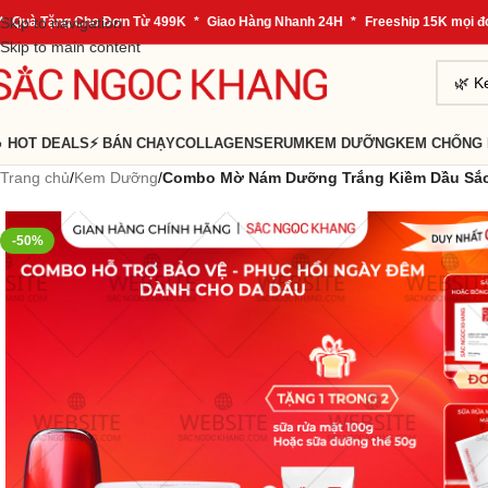
 Tặng Cho Đơn Từ 499K
Skip to navigation
*
Giao Hàng Nhanh 24H
*
Freeship 15K mọi đơn hà
Skip to main content
 HOT DEALS
⚡ BÁN CHẠY
COLLAGEN
SERUM
KEM DƯỠNG
KEM CHỐNG
Trang chủ
/
Kem Dưỡng
/
Combo Mờ Nám Dưỡng Trắng Kiềm Dầu Sắc 
-50%