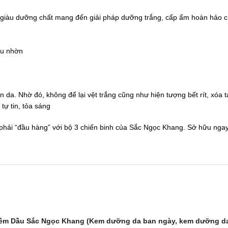
iàu dưỡng chất mang đến giải pháp dưỡng trắng, cấp ẩm hoàn hảo ch
ầu nhờn
a. Nhờ đó, không để lại vệt trắng cũng như hiện tượng bết rít, xóa t
tự tin, tỏa sáng
ng phải “đầu hàng” với bộ 3 chiến binh của Sắc Ngọc Khang. Sở hữu
iềm Dầu Sắc Ngọc Khang (Kem dưỡng da ban ngày, kem dưỡng d