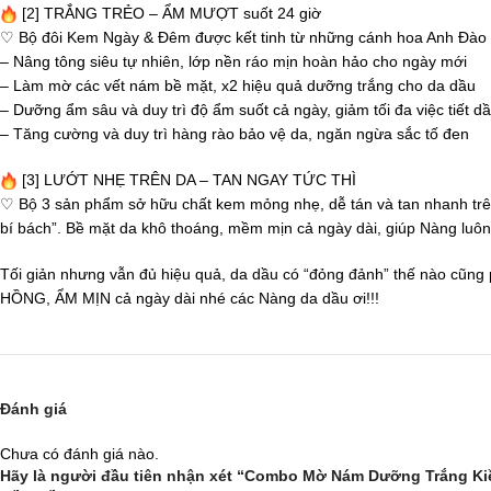
[2] TRẮNG TRẺO – ẨM MƯỢT suốt 24 giờ
♡ Bộ đôi Kem Ngày & Đêm được kết tinh từ những cánh hoa Anh Đào g
– Nâng tông siêu tự nhiên, lớp nền ráo mịn hoàn hảo cho ngày mới
– Làm mờ các vết nám bề mặt, x2 hiệu quả dưỡng trắng cho da dầu
– Dưỡng ẩm sâu và duy trì độ ẩm suốt cả ngày, giảm tối đa việc tiết d
– Tăng cường và duy trì hàng rào bảo vệ da, ngăn ngừa sắc tố đen
[3] LƯỚT NHẸ TRÊN DA – TAN NGAY TỨC THÌ
♡ Bộ 3 sản phẩm sở hữu chất kem mỏng nhẹ, dễ tán và tan nhanh trên d
bí bách”. Bề mặt da khô thoáng, mềm mịn cả ngày dài, giúp Nàng luôn 
Tối giản nhưng vẫn đủ hiệu quả, da dầu có “đỏng đảnh” thế nào cũ
HỒNG, ẨM MỊN cả ngày dài nhé các Nàng da dầu ơi!!!
Đánh giá
Chưa có đánh giá nào.
Hãy là người đầu tiên nhận xét “Combo Mờ Nám Dưỡng Trắng K