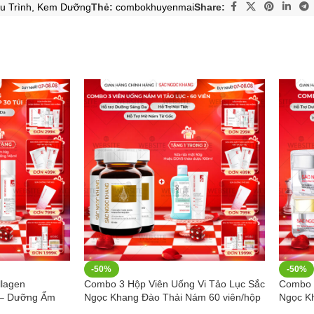
u Trình
,
Kem Dưỡng
Thẻ:
combokhuyenmai
Share:
-50%
-50%
lagen
Combo 3 Hộp Viên Uống Vi Tảo Lục Sắc
Combo 
 – Dưỡng Ẩm
Ngọc Khang Đào Thải Nám 60 viên/hộp
Ngọc K
u trình 2 tháng
30g và