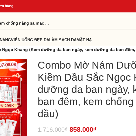
ng
*
Quà Tặng Cho Đơn Từ 499K
*
Giao Hàng Nhanh 24H
*
 NẮNG
VIÊN UỐNG ĐẸP DA
LÀM SẠCH DA
MẶT NẠ
Ngọc Khang (Kem dưỡng da ban ngày, kem dưỡng da ban đêm, 
Combo Mờ Nám Dưỡ
Kiềm Dầu Sắc Ngọc
dưỡng da ban ngày,
ban đêm, kem chống
dầu)
858.000
₫
1.716.000
₫