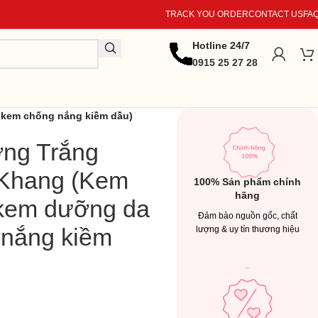
TRACK YOU ORDER
CONTACT US
FA
Hotline 24/7
0915 25 27 28
kem chống nắng kiềm dầu)
ng Trắng
 Khang (Kem
100% Sản phẩm chính
hãng
 kem dưỡng da
Đảm bảo nguồn gốc, chất
 nắng kiềm
lượng & uy tín thương hiệu