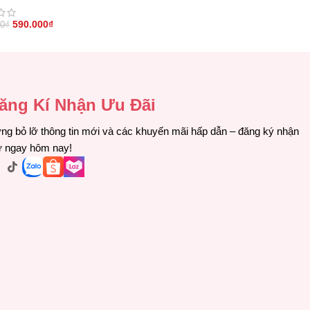
145ml + Nước Tẩy Trang Thảo D
145ml + Tẩy TBC 120g)
590.000
₫
430.000
₫
00
₫
860.000
₫
ăng Kí Nhận Ưu Đãi
ng bỏ lỡ thông tin mới và các khuyến mãi hấp dẫn – đăng ký nhận
ư ngay hôm nay!