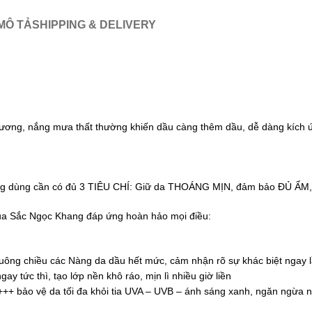
MÔ TẢ
SHIPPING & DELIVERY
 ẩm ương, nắng mưa thất thường khiến dầu càng thêm dầu, dễ dàng kích
 Nàng dùng cần có đủ 3 TIÊU CHÍ: Giữ da THOÁNG MỊN, đảm bảo ĐỦ 
 Sắc Ngọc Khang đáp ứng hoàn hảo mọi điều:
ông chiều các Nàng da dầu hết mức, cảm nhận rõ sự khác biệt ngay l
ay tức thì, tạo lớp nền khô ráo, mịn lì nhiều giờ liền
++ bảo vệ da tối đa khỏi tia UVA – UVB – ánh sáng xanh, ngăn ngừa 