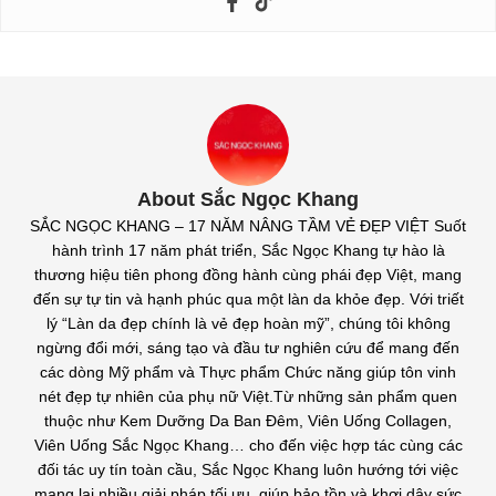
About Sắc Ngọc Khang
SẮC NGỌC KHANG – 17 NĂM NÂNG TẦM VẺ ĐẸP VIỆT Suốt
hành trình 17 năm phát triển, Sắc Ngọc Khang tự hào là
thương hiệu tiên phong đồng hành cùng phái đẹp Việt, mang
đến sự tự tin và hạnh phúc qua một làn da khỏe đẹp. Với triết
lý “Làn da đẹp chính là vẻ đẹp hoàn mỹ”, chúng tôi không
ngừng đổi mới, sáng tạo và đầu tư nghiên cứu để mang đến
các dòng Mỹ phẩm và Thực phẩm Chức năng giúp tôn vinh
nét đẹp tự nhiên của phụ nữ Việt.Từ những sản phẩm quen
thuộc như Kem Dưỡng Da Ban Đêm, Viên Uống Collagen,
Viên Uống Sắc Ngọc Khang… cho đến việc hợp tác cùng các
đối tác uy tín toàn cầu, Sắc Ngọc Khang luôn hướng tới việc
mang lại nhiều giải pháp tối ưu, giúp bảo tồn và khơi dậy sức