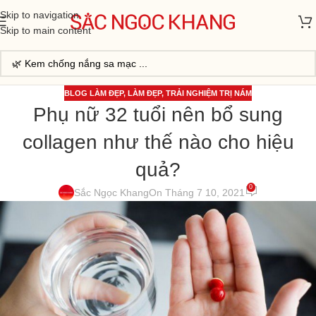
Skip to navigation
Skip to main content
BLOG LÀM ĐẸP
,
LÀM ĐẸP
,
TRẢI NGHIỆM TRỊ NÁM
Phụ nữ 32 tuổi nên bổ sung
collagen như thế nào cho hiệu
quả?
0
Sắc Ngọc Khang
On Tháng 7 10, 2021