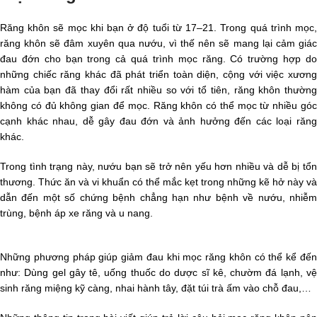
Răng khôn sẽ mọc khi bạn ở độ tuổi từ 17–21. Trong quá trình mọc,
răng khôn sẽ đâm xuyên qua nướu, vì thế nên sẽ mang lại cảm giác
đau đớn cho bạn trong cả quá trình mọc răng. Có trường hợp do
những chiếc răng khác đã phát triển toàn diện, cộng với việc xương
hàm của bạn đã thay đổi rất nhiều so với tổ tiên, răng khôn thường
không có đủ không gian để mọc. Răng khôn có thể mọc từ nhiều góc
cạnh khác nhau, dễ gây đau đớn và ảnh hưởng đến các loại răng
khác.
Trong tình trạng này, nướu bạn sẽ trở nên yếu hơn nhiều và dễ bị tổn
thương. Thức ăn và vi khuẩn có thể mắc kẹt trong những kẽ hở này và
dẫn đến một số chứng bệnh chẳng hạn như bệnh về nướu, nhiễm
trùng, bệnh áp xe răng và u nang.
Những phương pháp giúp giảm đau khi mọc răng khôn có thể kể đến
như: Dùng gel gây tê, uống thuốc do dược sĩ kê, chườm đá lạnh, vệ
sinh răng miệng kỹ càng, nhai hành tây, đặt túi trà ấm vào chỗ đau,…