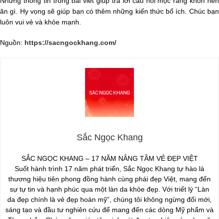
Những thông tin trong bài viết giúp trả lời câu hỏi mọc răng khôn nên
ăn gì. Hy vọng sẽ giúp bạn có thêm những kiến thức bổ ích. Chúc bạn
luôn vui vẻ và khỏe mạnh.
Nguồn:
https://sacngockhang.com/
Sắc Ngọc Khang
SẮC NGỌC KHANG – 17 NĂM NÂNG TẦM VẺ ĐẸP VIỆT
Suốt hành trình 17 năm phát triển, Sắc Ngọc Khang tự hào là
thương hiệu tiên phong đồng hành cùng phái đẹp Việt, mang đến
sự tự tin và hạnh phúc qua một làn da khỏe đẹp. Với triết lý “Làn
da đẹp chính là vẻ đẹp hoàn mỹ”, chúng tôi không ngừng đổi mới,
sáng tạo và đầu tư nghiên cứu để mang đến các dòng Mỹ phẩm và