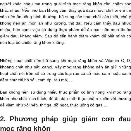
người khác nhau mà trong quá trình mọc răng khôn cần chăm sóc
khác nhau. Nếu như bạn không cảm thấy quá đau nhức, chỉ hơi ê ê thì
vẫn nên ăn uống bình thường, bổ sung các hoạt chất cần thiết, chú ý
không nên ăn món ăn như xương, thịt dai. Nếu cảm thấy đau nhức
nhiều, bên cạnh việc sử dụng thực phẩm dễ ăn bạn nên mua thuốc
giảm đau, kháng viêm. Sau đó tiến hành thăm khám để biết mình có
nên loại bỏ chiếc răng khôn không.
Những hoạt chất nên bổ sung khi mọc răng khôn và Vitamin C, D,
khoáng chất như sắt, canxi. Vậy mọc răng không nên ăn gì? Những
hoạt chất nói trên sẽ có trong các loại rau củ có màu cam hoặc xanh
đậm như cải bó xôi, cam ép, rau má,…
Bạn không nên sử dụng nhiều thực phẩm có tính nóng khi mọc răng
khôn như chất kích thích, đồ ăn dầu mỡ, thực phẩm khiến vết thương
dễ viêm như xôi nếp. thịt gà, đồ ngọt, thức uống có gas,…
2. Phương pháp giúp giảm cơn đau
mọc răng khôn