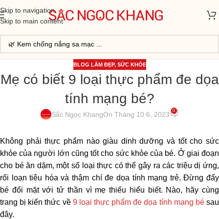
Skip to navigation
Skip to main content
BLOG LÀM ĐẸP
,
SỨC KHỎE
Mẹ có biết 9 loại thực phẩm đe dọa
tính mạng bé?
0
Sắc Ngọc Khang
On Tháng 10 6, 2023
Không phải thực phẩm nào giàu dinh dưỡng và tốt cho sức
khỏe của người lớn cũng tốt cho sức khỏe của bé. Ở giai đoạn
cho bé ăn dặm, một số loại thực có thể gây ra các triệu dị ứng,
rối loạn tiêu hóa và thậm chí đe dọa tính mạng trẻ. Đừng đẩy
bé đối mặt với tử thần vì mẹ thiếu hiểu biết.
Nào, hãy cùn
trang bị kiến thức về
9 loại thực phẩm đe dọa tính mạng bé
sa
đây.