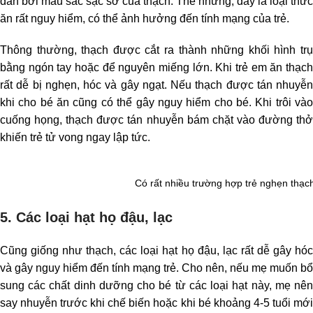
dẫn bởi màu sắc sặc sỡ của thạch. Thế nhưng, đây là loại thức
ăn rất nguy hiểm, có thể ảnh hưởng đến tính mạng của trẻ.
Thông thường, thạch được cắt ra thành những khối hình trụ
bằng ngón tay hoặc để nguyên miếng lớn. Khi trẻ em ăn thạch
rất dễ bị nghẹn, hóc và gây ngạt. Nếu thạch được tán nhuyễn
khi cho bé ăn cũng có thể gây nguy hiểm cho bé. Khi trôi vào
cuống họng, thạch được tán nhuyễn bám chặt vào đường thở
khiến trẻ tử vong ngay lập tức.
Có rất nhiều trường hợp trẻ nghẹn thạ
5. Các loại hạt họ đậu, lạc
Cũng giống như thạch, các loại hạt họ đậu, lạc rất dễ gây hóc
và gây nguy hiểm đến tính mạng trẻ. Cho nên, nếu mẹ muốn bổ
sung các chất dinh dưỡng cho bé từ các loại hạt này, mẹ nên
say nhuyễn trước khi chế biến hoặc khi bé khoảng 4-5 tuổi mới