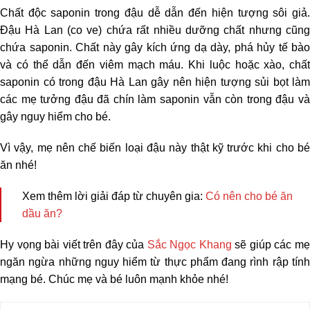
Chất độc saponin trong đậu dễ dẫn đến hiện tượng sôi giả.
Đậu Hà Lan (co ve) chứa rất nhiều dưỡng chất nhưng cũng
chứa saponin. Chất này gây kích ứng dạ dày, phá hủy tế bào
và có thể dẫn đến viêm mạch máu.
Khi luộc hoặc xào, chất
saponin có trong đậu Hà Lan gây nên hiện tượng sủi bọt làm
các mẹ tưởng đậu đã chín làm saponin vẫn còn trong đậu và
gây nguy hiểm cho bé.
Vì vậy, mẹ nên chế biến loại đậu này thật kỹ trước khi cho bé
ăn nhé!
Xem thêm lời giải đáp từ chuyên gia:
Có nên cho bé ăn
dầu ăn?
Hy vọng bài viết trên đây của
Sắc Ngọc Khang
sẽ giúp các m
ngăn ngừa những nguy hiểm từ thực phẩm đang rình rập tính
mạng bé.
Chúc mẹ và bé luôn mạnh khỏe nhé!