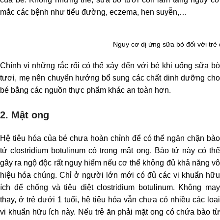
mắc các bệnh như tiểu đường, eczema, hen suyễn,…
Nguy cơ dị ứng sữa bò đối với trẻ d
Chính vì những rắc rối có thể xảy đến với bé khi uống sữa bò
tươi, mẹ nên chuyển hướng bổ sung các chất dinh dưỡng cho
bé bằng các nguồn thực phẩm khác an toàn hơn.
2. Mật ong
Hệ tiêu hóa của bé chưa hoàn chỉnh để có thể ngăn chặn bào
tử clostridium botulinum có trong mật ong. Bào tử này có thể
gây ra ngộ độc rất nguy hiểm nếu cơ thể không đủ khả năng vô
hiệu hóa chúng. Chỉ ở người lớn mới có đủ các vi khuẩn hữu
ích để chống và tiêu diệt clostridium botulinum. Không may
thay, ở trẻ dưới 1 tuổi, hệ tiêu hóa vẫn chưa có nhiều các loại
vi khuẩn hữu ích này. Nếu trẻ ăn phải mặt ong có chứa bào từ