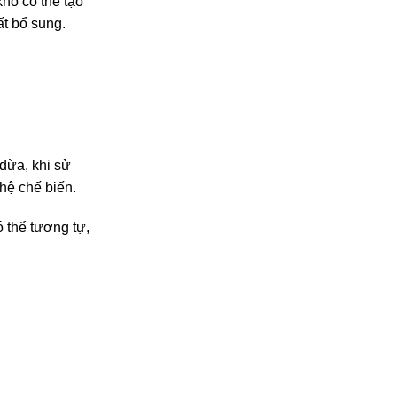
hô có thể tạo
ất bổ sung.
dừa, khi sử
hệ chế biến.
 thể tương tự,