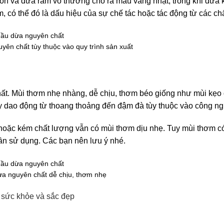
n và dừa rám vỏ thường cho ra màu vàng nhạt, trong khi dừa k
 có thể đó là dấu hiệu của sự chế tác hoặc tác động từ các ch
ên chất tùy thuộc vào quy trình sản xuất
hất. Mùi thơm nhẹ nhàng, dễ chịu, thơm béo giống như mùi kẹo 
y dao động từ thoang thoảng đến đậm đà tùy thuộc vào công ng
oặc kém chất lượng vẫn có mùi thơm dịu nhẹ. Tuy mùi thơm có
uần sử dụng. Các bạn nên lưu ý nhé.
ừa nguyên chất dễ chịu, thơm nhẹ
 sức khỏe và sắc đẹp