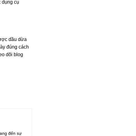
c dụng cụ
được dầu dừa
này đúng cách
eo dõi blog
mang đến sự