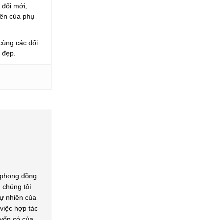
 đổi mới,
iên của phụ
ùng các đối
i đẹp.
 phong đồng
 chúng tôi
ự nhiên của
iệc hợp tác
 vốn có của