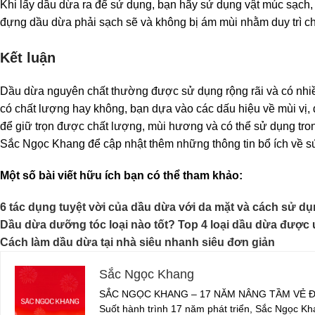
Khi lấy dầu dừa ra để sử dụng, bạn hãy sử dụng vật múc sạch, k
đựng dầu dừa phải sạch sẽ và không bị ám mùi nhằm duy trì chấ
Kết luận
Dầu dừa nguyên chất thường được sử dụng rộng rãi và có nhiều
có chất lượng hay không, bạn dựa vào các dấu hiệu về mùi vị,
để giữ trọn được chất lượng, mùi hương và có thể sử dụng trong
Sắc Ngọc Khang để cập nhật thêm những thông tin bổ ích về s
Một số bài viết hữu ích bạn có thể tham khảo:
6 tác dụng tuyệt vời của dầu dừa với da mặt và cách sử d
Dầu dừa dưỡng tóc loại nào tốt? Top 4 loại dầu dừa được
Cách làm dầu dừa tại nhà siêu nhanh siêu đơn giản
Sắc Ngọc Khang
SẮC NGỌC KHANG – 17 NĂM NÂNG TẦM VẺ Đ
Suốt hành trình 17 năm phát triển, Sắc Ngọc Kh