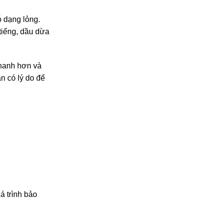
ó dạng lỏng.
tiếng, dầu dừa
nhanh hơn và
n có lý do để
á trình bảo