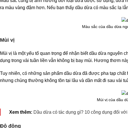
Màu sắc cũng bị ảnh hưởng bởi loại dừa được sử dụng, dừa no
ra màu vàng đậm hơn. Nếu bạn thấy dầu dừa có màu sắc lạ lẫm,
Màu sắc của dầu dừa nguy
Mùi vị
Mùi vị là một yếu tố quan trọng để nhận biết dầu dừa nguyên c
dụng trong vài tuần liền vẫn không bị bay mùi. Hương thơm nà
Tuy nhiên, có những sản phẩm dầu dừa đã được pha tạp chất h
nhưng chúng thường không tồn tại lâu và dần mất đi sau vài t
Mùi vị của dầu d
Xem thêm:
Dầu dừa có tác dụng gì? 10 công dụng đối với
Độ đông