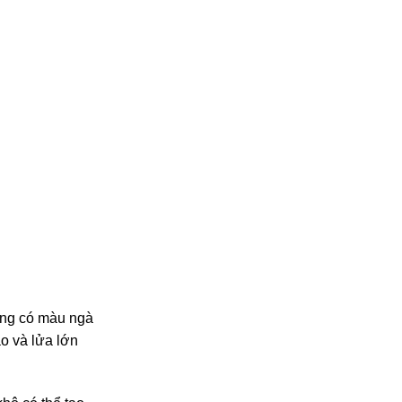
ờng có màu ngà
o và lửa lớn