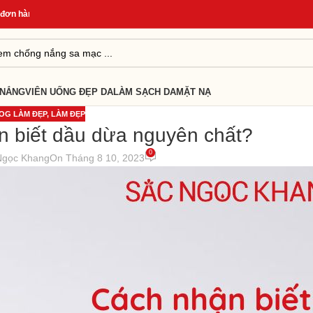
 hàng
*
Quà Tặng Cho Đơn Từ 499K
*
Giao Hàng Nhanh 24H
*
 NẮNG
VIÊN UỐNG ĐẸP DA
LÀM SẠCH DA
MẶT NẠ
OG LÀM ĐẸP
,
LÀM ĐẸP
n biết dầu dừa nguyên chất?
0
Ngọc Khang
On Tháng 8 10, 2023