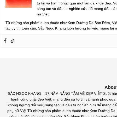
tự tin và hạnh phúc qua một làn da khỏe đẹp. Vớ
sáng tạo và đầu tư nghiên cứu để mang đến cá
nữ Việt.
Từ những sản phẩm quen thuộc như Kem Dưỡng Da Ban Đêm, Viên 
tác uy tín toàn cầu, Sắc Ngọc Khang luôn hướng tới việc mang lại n
Abou
SẮC NGỌC KHANG – 17 NĂM NÂNG TẦM VẺ ĐẸP VIỆT Suốt hành trì
hành cùng phái đẹp Việt, mang đến sự tự tin và hạnh phúc qua m
không ngừng đổi mới, sáng tạo và đầu tư nghiên cứu để mang đ
phụ nữ Việt.Từ những sản phẩm quen thuộc như Kem Dưỡng Da B
cùng các đối tác uy tín toàn cầu, Sắc Ngọc Khang luôn hướng tới 