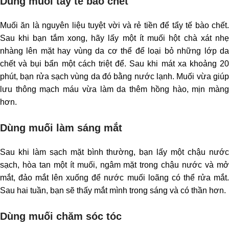
Dùng muối tẩy tế bào chết
Muối ăn là nguyên liệu tuyệt vời và rẻ tiền để tẩy tế bào chết.
Sau khi bạn tắm xong, hãy lấy một ít muối hột chà xát nhẹ
nhàng lên mặt hay vùng da cơ thể để loại bỏ những lớp da
chết và bụi bẩn một cách triệt để. Sau khi mát xa khoảng 20
phút, bạn rửa sạch vùng da đó bằng nước lạnh. Muối vừa giúp
lưu thông mạch máu vừa làm da thêm hồng hào, mịn màng
hơn.
Dùng muối làm sáng mắt
Sau khi làm sạch mặt bình thường, bạn lấy một chậu nước
sạch, hòa tan một ít muối, ngâm mặt trong chậu nước và mở
mắt, đảo mắt lên xuống để nước muối loãng có thể rửa mắt.
Sau hai tuần, bạn sẽ thấy mắt mình trong sáng và có thần hơn.
Dùng muối chăm sóc tóc