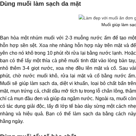
Dùng muối làm sạch da mặt
Muối giúp làm sạ
Bạn hòa một nhúm muối với 2-3 muỗng nước ấm để tạo một
hỗn hợp sền sệt. Xoa nhẹ nhàng hỗn hợp này trên mặt và để
yên cho nó khô trong 10 phút rồi rửa lại bằng nước lạnh. Hoặc
bạn có thể lấy một thìa cà phê muối tinh đặt vào lòng bàn tay,
nhỏ thêm 3-4 giọt nước, xoa nhẹ đều lên mặt và cổ. Sau vài
phút, chờ nước muối khô, rửa lại mặt và cổ bằng nước ấm.
Muối sẽ giúp làm sạch da, diệt vi khuẩn, loại bỏ chất bẩn trên
mặt, mụn trứng cá, chất dầu mỡ tích tụ trong lỗ chân lông, thậm
chí cả mụn đầu đen và giúp da ngậm nước. Ngoài ra, muối còn
có tác dụng giải độc, lấy đi lớp tế bào dày sừng một cách nhẹ
nhàng và hiệu quả. Bạn có thể làm sạch da bằng cách này
hằng ngày.