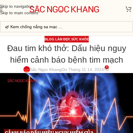
Skip to navigation
Skip to main content
BLOG LÀM ĐẸP
,
SỨC KHỎE
Đau tim khó thở: Dấu hiệu nguy
hiểm cảnh báo bệnh tim mạch
0
Sắc Ngọc Khang
On Tháng 11 14, 2024