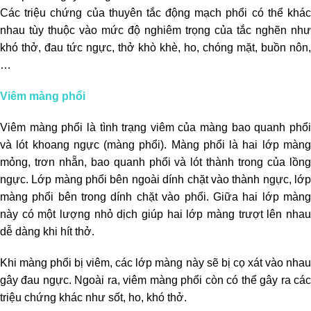
Các triệu chứng của thuyên tắc động mạch phổi có thể khác
nhau tùy thuộc vào mức độ nghiêm trọng của tắc nghẽn như
khó thở, đau tức ngực, thở khò khè, ho, chóng mặt, buồn nôn,
…
Viêm màng phổi
Viêm màng phổi là tình trạng viêm của màng bao quanh phổi
và lót khoang ngực (màng phổi). Màng phổi là hai lớp màng
mỏng, trơn nhẵn, bao quanh phổi và lót thành trong của lồng
ngực. Lớp màng phổi bên ngoài dính chặt vào thành ngực, lớp
màng phổi bên trong dính chặt vào phổi. Giữa hai lớp màng
này có một lượng nhỏ dịch giúp hai lớp màng trượt lên nhau
dễ dàng khi hít thở.
K
hi màng phổi bị viêm, các lớp màng này sẽ bị cọ xát vào nhau
gây đau ngực. Ngoài ra, viêm màng phổi còn có thể gây ra các
triệu chứng khác như sốt, ho, khó thở.