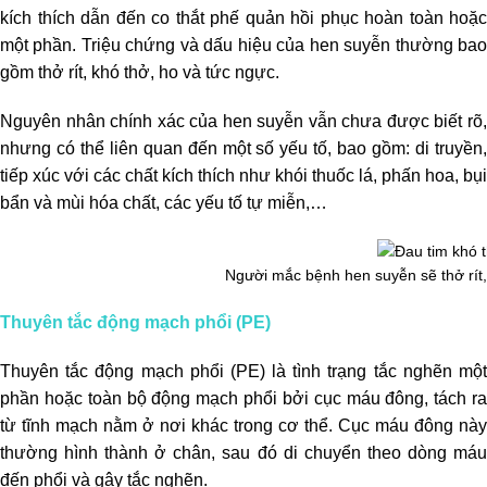
kích thích dẫn đến co thắt phế quản hồi phục hoàn toàn hoặc
một phần. Triệu chứng và dấu hiệu của hen suyễn thường bao
gồm thở rít, khó thở, ho và tức ngực.
Nguyên nhân chính xác của hen suyễn vẫn chưa được biết rõ,
nhưng có thể liên quan đến một số yếu tố, bao gồm: di truyền,
tiếp xúc với các chất kích thích như khói thuốc lá, phấn hoa, bụi
bẩn và mùi hóa chất, các yếu tố tự miễn,…
Người mắc bệnh hen suyễn sẽ thở rít,
Thuyên tắc động mạch phổi (PE)
Thuyên tắc động mạch phổi (PE) là tình trạng tắc nghẽn một
phần hoặc toàn bộ động mạch phổi bởi cục máu đông, tách ra
từ tĩnh mạch nằm ở nơi khác trong cơ thể. Cục máu đông này
thường hình thành ở chân, sau đó di chuyển theo dòng máu
đến phổi và gây tắc nghẽn.