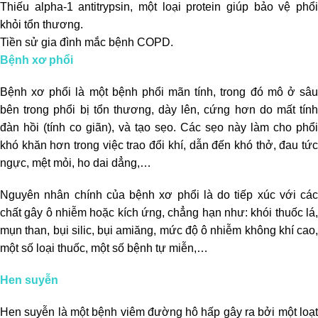
Thiếu alpha-1 antitrypsin, một loại protein giúp bảo vệ phổi
khỏi tổn thương.
T
iền sử gia đình mắc bệnh COPD.
Bệnh xơ phổi
Bệnh xơ phổi là một bệnh phổi mãn tính, trong đó mô ở sâu
bên trong phổi bị tổn thương, dày lên, cứng hơn do mất tính
đàn hồi (tính co giãn), và tạo sẹo. Các sẹo này làm cho phổi
khó khăn hơn trong việc trao đổi khí, dẫn đến khó thở, đau tức
ngực, mệt mỏi, ho dai dẳng,…
Nguyên nhân chính của bệnh xơ phổi là do tiếp xúc với các
chất gây ô nhiễm hoặc kích ứng, chẳng hạn như: khói thuốc lá,
mụn than, bụi silic, bụi amiăng, mức độ ô nhiễm không khí cao,
một số loại thuốc, một số bệnh tự miễn,…
Hen suyễn
Hen suyễn là một bệnh viêm đường hô hấp gây ra bởi một loạt