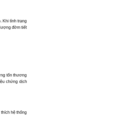
 Khi tình trạng
 lượng đờm tiết
ững tổn thương
iệu chứng dịch
 thích hệ thống