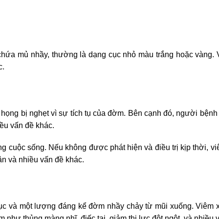
chứa mủ nhầy, thường là dạng cục nhỏ màu trắng hoặc vàng.
c.
ổ họng bị nghẹt vì sự tích tụ của đờm. Bên cạnh đó, người bệnh
iều vấn đề khác.
g cuộc sống. Nếu không được phát hiện và điều trị kịp thời, v
ận và nhiều vấn đề khác.
tục và một lượng đáng kể đờm nhầy chảy từ mũi xuống. Viêm 
 như thủng màng nhĩ, điếc tai, giảm thị lực đột ngột, và nhiều 