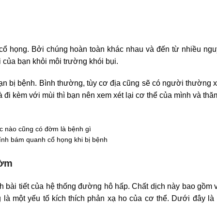
 cổ họng. Bởi chúng hoàn toàn khác nhau và đến từ nhiều ng
 của bạn khỏi môi trường khói bụi.
 bị bệnh. Bình thường, tùy cơ địa cũng sẽ có người thường x
đi kèm với mùi thì bạn nên xem xét lại cơ thể của mình và th
ính bám quanh cổ họng khi bị bệnh
đờm
h bài tiết của hệ thống đường hô hấp. Chất dịch này bao gồm vi
là một yếu tố kích thích phản xạ ho của cơ thể. Dưới đây l