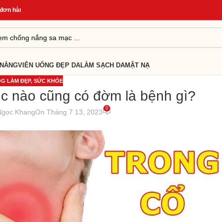
 hàng
*
Quà Tặng Cho Đơn Từ 499K
*
Giao Hàng Nhanh 24H
*
 NẮNG
VIÊN UỐNG ĐẸP DA
LÀM SẠCH DA
MẶT NẠ
G LÀM ĐẸP
,
SỨC KHỎE
úc nào cũng có đờm là bệnh gì?
0
Ngọc Khang
On Tháng 7 13, 2023