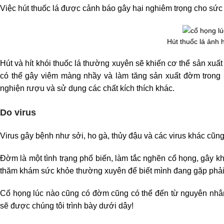
Việc hút thuốc lá được cảnh báo gây hại nghiêm trọng cho sức
Hút thuốc lá ảnh 
Hút và hít khói thuốc lá thường xuyên sẽ khiến cơ thể sản xuất 
có thể gây viêm màng nhầy và làm tăng sản xuất đờm trong 
nghiện rượu và sử dụng các chất kích thích khác.
Do virus
Virus gây bệnh như sởi, ho gà, thủy đậu và các virus khác cũn
Đờm là một tình trạng phổ biến, làm tắc nghẽn cổ họng, gây k
thăm khám sức khỏe thường xuyên để biết mình đang gặp phải tì
Cổ họng lúc nào cũng có đờm cũng có thể đến từ nguyên nhân 
sẽ được chúng tôi trình bày dưới dây!