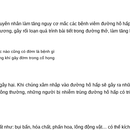
 nguyên nhân làm tăng nguy cơ mắc các bệnh viêm đường hô hấp.
ơng, gây rối loạn quá trình bài tiết trong đường thở, làm tăng
g khí gây đờm trong cổ họng
us gây hại. Khi chúng xâm nhập vào đường hô hấp sẽ gây ra nh
Thông thường, những người bị nhiễm trùng đường hô hấp có tr
ất như: bụi bẩn, hóa chất, phấn hoa, lông động vật… có thể kích