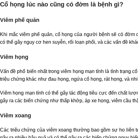
Cổ họng lúc nào cũng có đờm là bệnh gì?
Viêm phế quản
Khi mắc viêm phế quản, cổ họng của người bệnh sẽ có đờm 
có thể gây nguy cơ hen suyễn, rối loạn phổi, và các vấn đề khá
Viêm họng
Vấn đề phổ biến nhất trong viêm họng mạn tính là tình trạng c
triệu chứng khác như đau họng, ngứa cổ họng, rát họng, và nh
Viêm họng mạn tính có thể gây tác động tiêu cực đến chất lượn
gây ra các biến chứng như thấp khớp, áp xe họng, viêm cầu th
Viêm xoang
Các triệu chứng của viêm xoang thường bao gồm sự ho liên 
gây ra nhiều hậu quả và có thể gây ra các biến chứng nguy hiểm