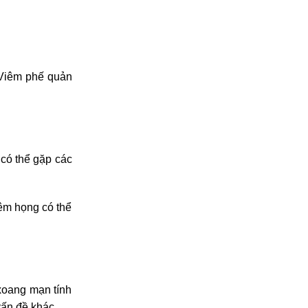
 Viêm phế quản
 có thể gặp các
iêm họng có thể
xoang mạn tính
vấn đề khác.