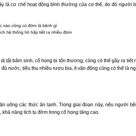
 Đây là cơ chế hoạt động bình thường của cơ thể, do đó người 
hích hệ thống hô hấp tiết ra nhiều đờm
ị tật bẩm sinh, cổ họng bị tổn thương, cũng có thể gây ra tiế
đủ nước, tiêu thụ nhiều rượu bia, ít vận động cũng có thể là 
n uống các thức ăn lạnh. Trong giai đoạn này, nếu người bện
 khả năng tích tụ đờm trong cổ họng tăng cao.