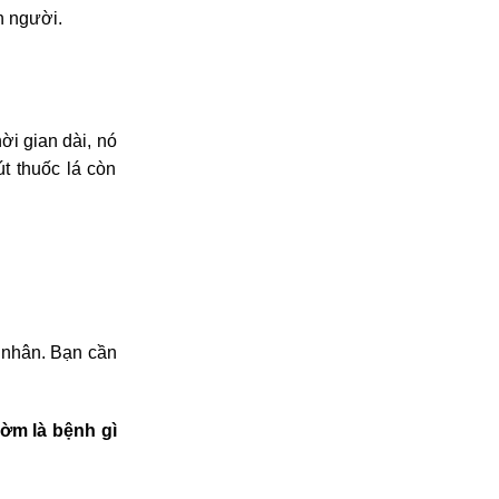
n người.
ời gian dài, nó
t thuốc lá còn
n nhân.
Bạn cần
ờm là bệnh gì