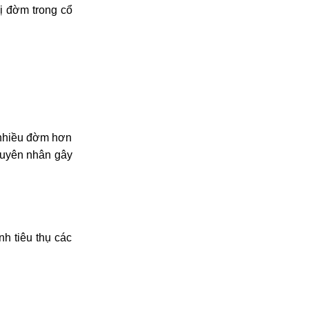
bị đờm trong cổ
t nhiều đờm hơn
nguyên nhân gây
h tiêu thụ các