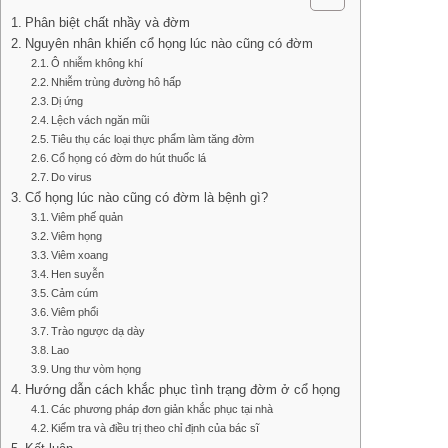
Phân biệt chất nhầy và đờm
Nguyên nhân khiến cổ họng lúc nào cũng có đờm
Ô nhiễm không khí
Nhiễm trùng đường hô hấp
Dị ứng
Lệch vách ngăn mũi
Tiêu thụ các loại thực phẩm làm tăng đờm
Cổ họng có đờm do hút thuốc lá
Do virus
Cổ họng lúc nào cũng có đờm là bệnh gì?
Viêm phế quản
Viêm họng
Viêm xoang
Hen suyễn
Cảm cúm
Viêm phổi
Trào ngược dạ dày
Lao
Ung thư vòm họng
Hướng dẫn cách khắc phục tình trạng đờm ở cổ họng
Các phương pháp đơn giản khắc phục tại nhà
Kiểm tra và điều trị theo chỉ định của bác sĩ