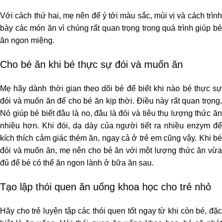
Với cách thứ hai, mẹ nên để ý tới màu sắc, mùi vị và cách trình
bày các món ăn vì chúng rất quan trọng trong quá trình giúp bé
ăn ngon miệng.
Cho bé ăn khi bé thực sự đói và muốn ăn
Mẹ hãy dành thời gian theo dõi bé để biết khi nào bé thực sự
đói và muốn ăn để cho bé ăn kịp thời. Điều này rất quan trọng.
Nó giúp bé biết đâu là no, đâu là đói và tiêu thụ lượng thức ăn
nhiều hơn. Khi đói, dạ dày của người tiết ra nhiều enzym để
kích thích cảm giác thèm ăn, ngay cả ở trẻ em cũng vậy. Khi bé
đói và muốn ăn, mẹ nên cho bé ăn với một lượng thức ăn vừa
đủ để bé có thể ăn ngon lành ở bữa ăn sau.
Tạo lập thói quen ăn uống khoa học cho trẻ nhỏ
Hãy cho trẻ luyện tập các thói quen tốt ngay từ khi còn bé, đặc