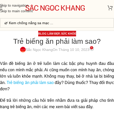
Skip to navigation
Skip to main content
BLOG LÀM ĐẸP
,
SỨC KHỎE
Trẻ biếng ăn phải làm sao?
0
Sắc Ngọc Khang
On Tháng 10 10, 2023
Vấn đề biếng ăn ở trẻ luôn làm các bậc phụ huynh đau đầu
nếu con mình mắc phải. Ai cũng muốn con mình hay ăn, chóng
lớn và luôn khỏe mạnh. Không may thay, bé ở nhà lại bị biếng
ăn.
Trẻ biếng ăn phải làm sao
đây? Dùng thuốc? Thay đổi thự
đơn?
Để trả lời những câu hỏi trên nhằm đưa ra giải pháp cho tình
trạng trẻ biếng ăn, mời các mẹ xem bài viết sau đây.