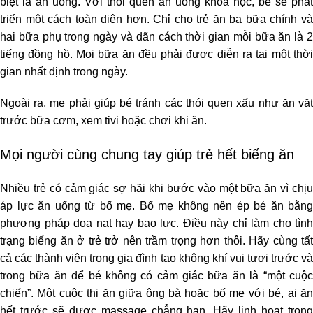
biệt là ăn uống. Với thói quen ăn uống khoa học, bé sẽ phát
triển một cách toàn diện hơn. Chỉ cho trẻ ăn ba bữa chính và
hai bữa phụ trong ngày và dãn cách thời gian mỗi bữa ăn là 2
tiếng đồng hồ. Mọi bữa ăn đều phải được diễn ra tại một thời
gian nhất định trong ngày.
Ngoài ra, mẹ phải giúp bé tránh các thói quen xấu như ăn vặt
trước bữa cơm, xem tivi hoặc chơi khi ăn.
Mọi người cùng chung tay giúp trẻ hết biếng ăn
Nhiều trẻ có cảm giác sợ hãi khi bước vào một bữa ăn vì chịu
áp lực ăn uống từ bố mẹ. Bố mẹ không nên ép bé ăn bằng
phương pháp dọa nạt hay bạo lực. Điều này chỉ làm cho tình
trạng biếng ăn ở trẻ trở nên trầm trọng hơn thôi. Hãy cùng tất
cả các thành viên trong gia đình tạo không khí vui tươi trước và
trong bữa ăn để bé không có cảm giác bữa ăn là “một cuộc
chiến”. Một cuộc thi ăn giữa ông bà hoặc bố mẹ với bé, ai ăn
hết trước sẽ được massage chẳng hạn. Hãy linh hoạt trong