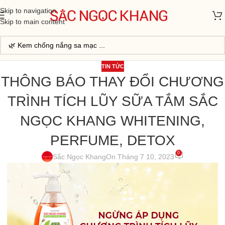
Skip to navigation
Skip to main content
TIN TỨC
THÔNG BÁO THAY ĐỔI CHƯƠNG
TRÌNH TÍCH LŨY SỮA TẮM SẮC
NGỌC KHANG WHITENING,
PERFUME, DETOX
0
Sắc Ngọc Khang
On Tháng 7 10, 2023