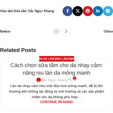
Sữa tắm
Sữa tắm Sắc Ngọc Khang
Newer
Older
Related Posts
BLOG LÀM ĐẸP
,
LÀM ĐẸP
Cách chọn sữa tắm cho da nhạy cảm:
16
nâng niu làn da mỏng manh
TH2
0
Sắc Ngọc Khang
Làn da nhạy cảm như một đóa hoa mỏng manh, dễ bị tổn
thương bởi những tác động từ môi trường và các sản phẩm
chăm sóc da không phù hợp....
CONTINUE READING