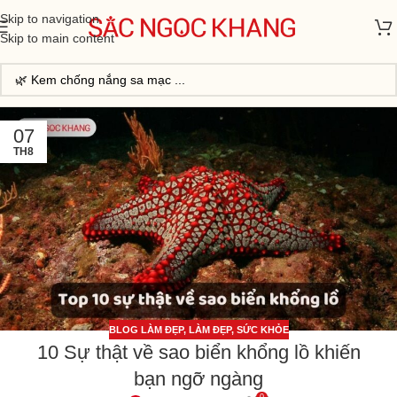
Skip to navigation
Skip to main content
07
TH8
BLOG LÀM ĐẸP
,
LÀM ĐẸP
,
SỨC KHỎE
10 Sự thật về sao biển khổng lồ khiến
bạn ngỡ ngàng
0