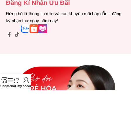
Đăng Kí Nhận Ưu Đãi
Đừng bỏ lỡ thông tin mới và các khuyến mãi hấp dẫn – đăng
ký nhận thư ngay hôm nay!
Shop
Sidebar
Cart
My account