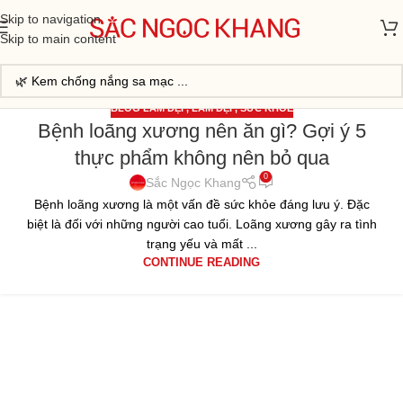
Skip to navigation
Skip to main content
BLOG LÀM ĐẸP
,
LÀM ĐẸP
,
SỨC KHỎE
Bệnh loãng xương nên ăn gì? Gợi ý 5
02
thực phẩm không nên bỏ qua
TH10
0
Sắc Ngọc Khang
Bệnh loãng xương là một vấn đề sức khỏe đáng lưu ý. Đặc
biệt là đối với những người cao tuổi. Loãng xương gây ra tình
trạng yếu và mất ...
CONTINUE READING