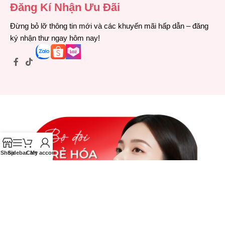
Đăng Kí Nhận Ưu Đãi
Đừng bỏ lỡ thông tin mới và các khuyến mãi hấp dẫn – đăng
ký nhận thư ngay hôm nay!
Shop
Sidebar
Cart
My account