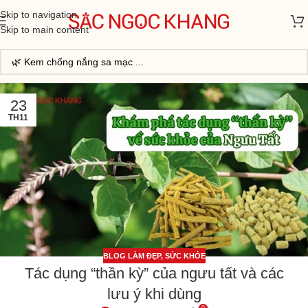
Skip to navigation
Skip to main content
23
TH11
BLOG LÀM ĐẸP
,
SỨC KHỎE
Tác dụng “thần kỳ” của ngưu tất và các
lưu ý khi dùng
0