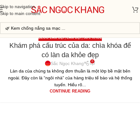
Skip to navigation
Skip to main content
BLOG LÀM ĐẸP
,
LÀM ĐẸP
,
SỨC KHỎE
Khám phá cấu trúc của da: chìa khóa để
22
có làn da khỏe đẹp
TH2
0
Sắc Ngọc Khang
Làn da của chúng ta không đơn thuần là một lớp bề mặt bên
ngoài. Đây còn là “ngôi nhà” của hàng triệu tế bào và hệ thống
tuyến. Hiểu rõ...
CONTINUE READING