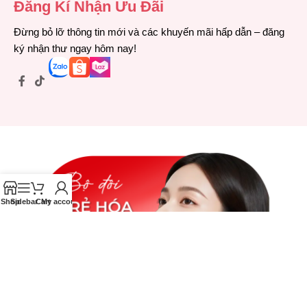
Đăng Kí Nhận Ưu Đãi
Đừng bỏ lỡ thông tin mới và các khuyến mãi hấp dẫn – đăng
ký nhận thư ngay hôm nay!
Shop
Sidebar
Cart
My account