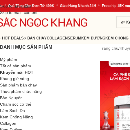
Skip to navigation
Quà Tặng Cho Đơn Từ 499K
*
Giao Hàng Nhanh 24H
*
Freeship 15K mọi đơ
Skip to main content
 HOT DEALS
⚡ BÁN CHẠY
COLLAGEN
SERUM
KEM DƯỠNG
KEM CHỐNG
DANH MỤC SẢN PHẨM
Trang chủ
/
Khuy
Mỹ phẩm
Tất cả sản phẩm
Khuyến mãi HOT
Khung giờ vàng
Sản phẩm bán chạy
Thực phẩm chức năng
Bảo Nguyên
Chăm sóc cơ thể
Làm Sạch Da
Kem Chống Nắng
Collagen
Kem Dưỡng