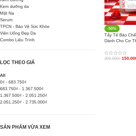
Kem dưỡng da
Mặt Nạ
Serum
TPCN - Bảo Vệ Sức Khỏe
-50%
Viên Uống Đẹp Da
Tẩy Tế Bào Chế
Combo Liệu Trình
Dành Cho Cơ Th
150.00
300.000
₫
LỌC THEO GIÁ
All
0
₫
-
683.750
₫
683.750
₫
-
1.367.500
₫
1.367.500
₫
-
2.051.250
₫
2.051.250
₫
-
2.735.000
₫
SẢN PHẨM VỪA XEM