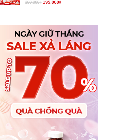
195.000
₫
390.000
₫