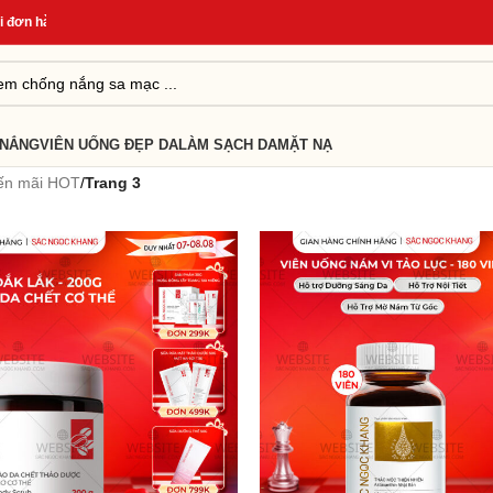
n hàng
*
Quà Tặng Cho Đơn Từ 499K
*
Giao Hàng Nhanh 24H
*
 NẮNG
VIÊN UỐNG ĐẸP DA
LÀM SẠCH DA
MẶT NẠ
ến mãi HOT
/
Trang 3