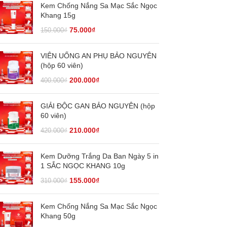
Kem Chống Nắng Sa Mạc Sắc Ngọc
Khang 15g
75.000
₫
150.000
₫
VIÊN UỐNG AN PHỤ BẢO NGUYÊN
(hộp 60 viên)
200.000
₫
400.000
₫
GIẢI ĐỘC GAN BẢO NGUYÊN (hộp
60 viên)
210.000
₫
420.000
₫
Kem Dưỡng Trắng Da Ban Ngày 5 in
1 SẮC NGỌC KHANG 10g
155.000
₫
310.000
₫
Kem Chống Nắng Sa Mạc Sắc Ngọc
Khang 50g