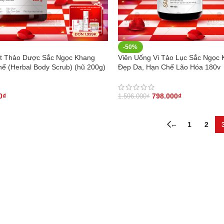
-50%
t Thảo Dược Sắc Ngọc Khang
Viên Uống Vi Tảo Lục Sắc Ngọc
ể (Herbal Body Scrub) (hũ 200g)
Đẹp Da, Hạn Chế Lão Hóa 180v
0
₫
798.000
₫
1.596.000
₫
←
1
2