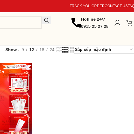
TRACK YOU ORDER
CONTACT US
FA
Hotline 24/7
0915 25 27 28
Show
9
12
18
24