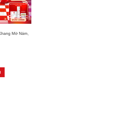
 Khang Mờ Nám,
3