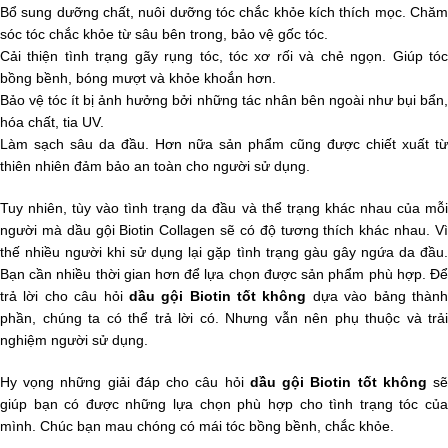
Bổ sung dưỡng chất, nuôi dưỡng tóc chắc khỏe kích thích mọc. Chăm
sóc tóc chắc khỏe từ sâu bên trong, bảo vệ gốc tóc.
Cải thiện tình trạng gãy rụng tóc, tóc xơ rối và chẻ ngọn. Giúp tóc
bồng bềnh, bóng mượt và khỏe khoắn hơn.
Bảo vệ tóc ít bị ảnh hưởng bởi những tác nhân bên ngoài như bụi bẩn,
hóa chất, tia UV.
Làm sạch sâu da đầu. Hơn nữa sản phẩm cũng được chiết xuất từ
thiên nhiên đảm bảo an toàn cho người sử dụng.
Tuy nhiên, tùy vào tình trạng da đầu và thể trạng khác nhau của mỗi
người mà dầu gội Biotin Collagen sẽ có độ tương thích khác nhau. Vì
thế nhiều người khi sử dụng lại gặp tình trạng gàu gây ngứa da đầu.
Bạn cần nhiều thời gian hơn để lựa chọn được sản phẩm phù hợp. Để
trả lời cho câu hỏi
dầu gội Biotin tốt không
dựa vào bảng thàn
phần, chúng ta có thể trả lời có. Nhưng vẫn nên phụ thuộc và trải
nghiệm người sử dụng.
Hy vọng những giải đáp cho câu hỏi
dầu gội Biotin tốt không
s
giúp bạn có được những lựa chọn phù hợp cho tình trạng tóc của
mình. Chúc bạn mau chóng có mái tóc bồng bềnh, chắc khỏe.