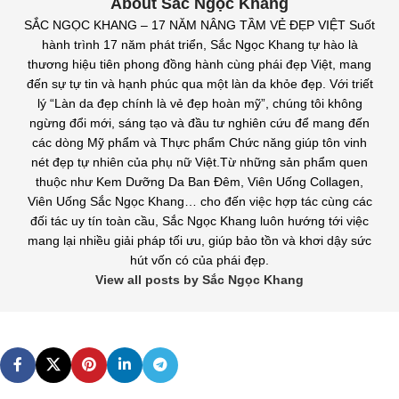
About Sắc Ngọc Khang
SẮC NGỌC KHANG – 17 NĂM NÂNG TẦM VẺ ĐẸP VIỆT Suốt
hành trình 17 năm phát triển, Sắc Ngọc Khang tự hào là
thương hiệu tiên phong đồng hành cùng phái đẹp Việt, mang
đến sự tự tin và hạnh phúc qua một làn da khỏe đẹp. Với triết
lý “Làn da đẹp chính là vẻ đẹp hoàn mỹ”, chúng tôi không
ngừng đổi mới, sáng tạo và đầu tư nghiên cứu để mang đến
các dòng Mỹ phẩm và Thực phẩm Chức năng giúp tôn vinh
nét đẹp tự nhiên của phụ nữ Việt.Từ những sản phẩm quen
thuộc như Kem Dưỡng Da Ban Đêm, Viên Uống Collagen,
Viên Uống Sắc Ngọc Khang… cho đến việc hợp tác cùng các
đối tác uy tín toàn cầu, Sắc Ngọc Khang luôn hướng tới việc
mang lại nhiều giải pháp tối ưu, giúp bảo tồn và khơi dậy sức
hút vốn có của phái đẹp.
View all posts by Sắc Ngọc Khang