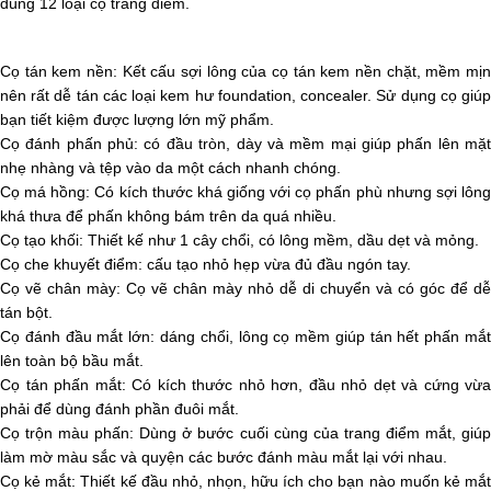
dùng 12 loại cọ trang điểm.
Cọ tán kem nền: Kết cấu sợi lông của cọ tán kem nền chặt, mềm mịn
nên rất dễ tán các loại kem hư foundation, concealer. Sử dụng cọ giúp
bạn tiết kiệm được lượng lớn mỹ phẩm.
Cọ đánh phấn phủ: có đầu tròn, dày và mềm mại giúp phấn lên mặt
nhẹ nhàng và tệp vào da một cách nhanh chóng.
Cọ má hồng: Có kích thước khá giống với cọ phấn phù nhưng sợi lông
khá thưa để phấn không bám trên da quá nhiều.
Cọ tạo khối: Thiết kế như 1 cây chổi, có lông mềm, dầu dẹt và mỏng.
Cọ che khuyết điểm: cấu tạo nhỏ hẹp vừa đủ đầu ngón tay.
Cọ vẽ chân mày: Cọ vẽ chân mày nhỏ dễ di chuyển và có góc để dễ
tán bột.
Cọ đánh đầu mắt lớn: dáng chổi, lông cọ mềm giúp tán hết phấn mắt
lên toàn bộ bầu mắt.
Cọ tán phấn mắt: Có kích thước nhỏ hơn, đầu nhỏ dẹt và cứng vừa
phải để dùng đánh phần đuôi mắt.
Cọ trộn màu phấn: Dùng ở bước cuối cùng của trang điểm mắt, giúp
làm mờ màu sắc và quyện các bước đánh màu mắt lại với nhau.
Cọ kẻ mắt: Thiết kế đầu nhỏ, nhọn, hữu ích cho bạn nào muốn kẻ mắt