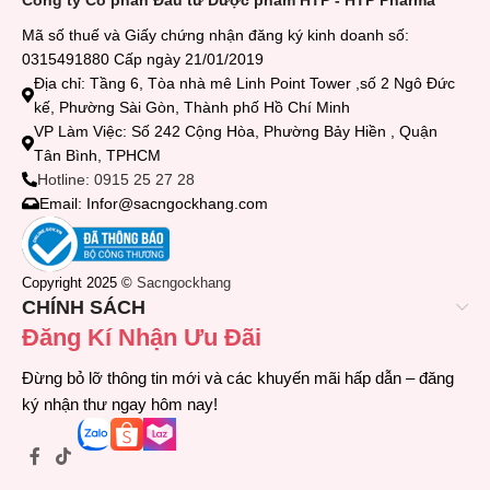
Công ty Cổ phần Đầu tư Dược phẩm HTP - HTP Pharma
Mã số thuế và Giấy chứng nhận đăng ký kinh doanh số:
0315491880 Cấp ngày 21/01/2019
Địa chỉ: Tầng 6, Tòa nhà mê Linh Point Tower ,số 2 Ngô Đức
kế, Phường Sài Gòn, Thành phố Hồ Chí Minh
VP Làm Việc: Số 242 Cộng Hòa, Phường Bảy Hiền , Quận
Tân Bình, TPHCM
Hotline: 0915 25 27 28
Email: Infor@sacngockhang.com
Copyright 2025 ©
Sacngockhang
CHÍNH SÁCH
Đăng Kí Nhận Ưu Đãi
Đừng bỏ lỡ thông tin mới và các khuyến mãi hấp dẫn – đăng
ký nhận thư ngay hôm nay!