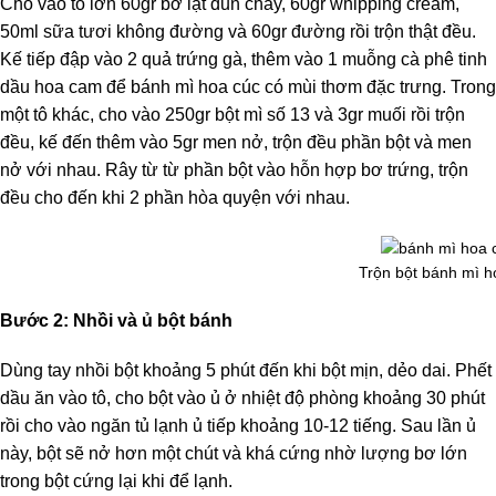
Cho vào tô lớn 60gr bơ lạt đun chảy, 60gr whipping cream,
50ml sữa tươi không đường và 60gr đường rồi trộn thật đều.
Kế tiếp đập vào 2 quả trứng gà, thêm vào 1 muỗng cà phê tinh
dầu hoa cam để bánh mì hoa cúc có mùi thơm đặc trưng. Trong
một tô khác, cho vào 250gr bột mì số 13 và 3gr muối rồi trộn
đều, kế đến thêm vào 5gr men nở, trộn đều phần bột và men
nở với nhau. Rây từ từ phần bột vào hỗn hợp bơ trứng, trộn
đều cho đến khi 2 phần hòa quyện với nhau.
Trộn bột bánh mì h
Bước 2: Nhồi và ủ bột bánh
Dùng tay nhồi bột khoảng 5 phút đến khi bột mịn, dẻo dai. Phết
dầu ăn vào tô, cho bột vào ủ ở nhiệt độ phòng khoảng 30 phút
rồi cho vào ngăn tủ lạnh ủ tiếp khoảng 10-12 tiếng. Sau lần ủ
này, bột sẽ nở hơn một chút và khá cứng nhờ lượng bơ lớn
trong bột cứng lại khi để lạnh.