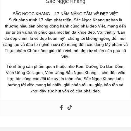
Sắc Ngọc Khang
SẮC NGỌC KHANG – 17 NĂM NÂNG TẦM VẺ ĐẸP VIỆT
Suốt hành trình 17 năm phát triển, Sắc Ngọc Khang tự hào là
thương hiệu tiên phong đồng hành cùng phái đẹp Việt, mang đến
sự tự tin và hạnh phúc qua một làn da khỏe đẹp. Với triết lý “Làn
da đẹp chính là vẻ đẹp hoàn mỹ”, chúng tôi không ngừng đổi mới,
sáng tạo và đầu tư nghiên cứu để mang đến các dòng Mỹ phẩm và
Thực phẩm Chức năng giúp tôn vinh nét đẹp tự nhiên của phụ nữ
Việt.
Từ những sản phẩm quen thuộc như Kem Dưỡng Da Ban Đêm,
Viên Uống Collagen, Viên Uống Sắc Ngọc Khang… cho đến việc
hợp tác cùng các đối tác uy tín toàn cầu, Sắc Ngọc Khang luôn
hướng tới việc mang lại nhiều giải pháp tối ưu, giúp bảo tồn và
khơi dậy sức hút vốn có của phái đẹp.