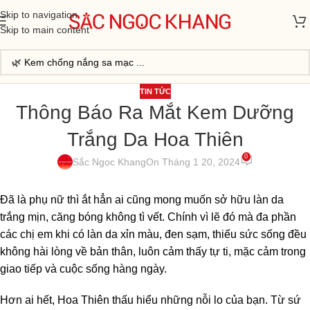
Skip to navigation
Skip to main content
TIN TỨC
Thông Báo Ra Mắt Kem Dưỡng
Trắng Da Hoa Thiên
0
Sắc Ngọc Khang
On Tháng 1 20, 2024
Đã là phụ nữ thì ắt hẳn ai cũng mong muốn sở hữu làn da
trắng mịn, căng bóng không tì vết. Chính vì lẽ đó mà đa phần
các chị em khi có làn da xỉn màu, đen sạm, thiếu sức sống đều
không hài lòng về bản thân, luôn cảm thấy tự ti, mặc cảm trong
giao tiếp và cuộc sống hàng ngày.
Hơn ai hết, Hoa Thiên thấu hiểu những nỗi lo của bạn. Từ sứ