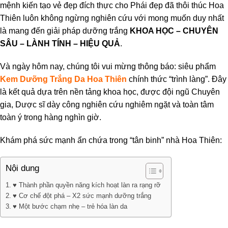
mệnh kiến tạo vẻ đẹp đích thực cho Phái đẹp đã thôi thúc Hoa
Thiên luôn không ngừng nghiên cứu với mong muốn duy nhất
là mang đến giải pháp dưỡng trắng
KHOA HỌC – CHUYÊN
SÂU – LÀNH TÍNH – HIỆU QUẢ
.
Và ngày hôm nay, chúng tôi vui mừng thông báo: siêu phẩm
Kem Dưỡng Trắng Da Hoa Thiên
chính thức “trình làng”. Đây
là kết quả dựa trên nền tảng khoa học, được đội ngũ Chuyên
gia, Dược sĩ dày công nghiên cứu nghiêm ngặt và toàn tâm
toàn ý trong hàng nghìn giờ.
Khám phá sức mạnh ẩn chứa trong “tân binh” nhà Hoa Thiên:
Nội dung
♥ Thành phần quyền năng kích hoạt làn ra rạng rỡ
♥ Cơ chế đột phá – X2 sức mạnh dưỡng trắng
♥ Một bước chạm nhẹ – trẻ hóa làn da