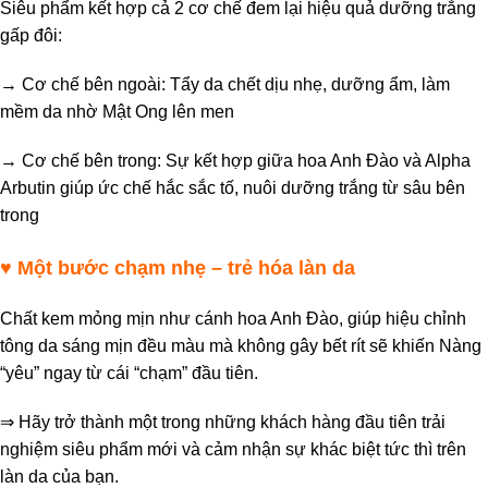
Siêu phẩm kết hợp cả 2 cơ chế đem lại hiệu quả dưỡng trắng
gấp đôi:
→ Cơ chế bên ngoài: Tẩy da chết dịu nhẹ, dưỡng ẩm, làm
mềm da nhờ Mật Ong lên men
→ Cơ chế bên trong: Sự kết hợp giữa hoa Anh Đào và Alpha
Arbutin giúp ức chế hắc sắc tố, nuôi dưỡng trắng từ sâu bên
trong
♥ Một bước chạm nhẹ – trẻ hóa làn da
Chất kem mỏng mịn như cánh hoa Anh Đào, giúp hiệu chỉnh
tông da sáng mịn đều màu mà không gây bết rít sẽ khiến Nàng
“yêu” ngay từ cái “chạm” đầu tiên.
⇒ Hãy trở thành một trong những khách hàng đầu tiên trải
nghiệm siêu phẩm mới và cảm nhận sự khác biệt tức thì trên
làn da của bạn.