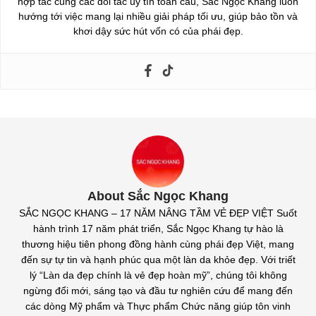
hợp tác cùng các đối tác uy tín toàn cầu, Sắc Ngọc Khang luôn
hướng tới việc mang lại nhiều giải pháp tối ưu, giúp bảo tồn và
khơi dậy sức hút vốn có của phái đẹp.
About Sắc Ngọc Khang
SẮC NGỌC KHANG – 17 NĂM NÂNG TẦM VẺ ĐẸP VIỆT Suốt
hành trình 17 năm phát triển, Sắc Ngọc Khang tự hào là
thương hiệu tiên phong đồng hành cùng phái đẹp Việt, mang
đến sự tự tin và hạnh phúc qua một làn da khỏe đẹp. Với triết
lý “Làn da đẹp chính là vẻ đẹp hoàn mỹ”, chúng tôi không
ngừng đổi mới, sáng tạo và đầu tư nghiên cứu để mang đến
các dòng Mỹ phẩm và Thực phẩm Chức năng giúp tôn vinh