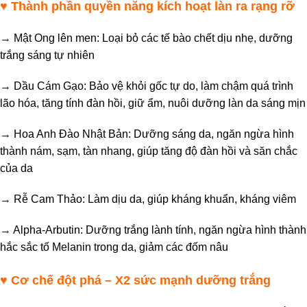
♥
Thành phần quyền năng kích hoạt làn ra rạng rỡ
→ Mật Ong lên men: Loại bỏ các tế bào chết dịu nhẹ, dưỡng
trắng sáng tự nhiên
→ Dầu Cám Gạo: Bảo vệ khỏi gốc tự do, làm chậm quá trình
lão hóa, tăng tính đàn hồi, giữ ẩm, nuôi dưỡng làn da sáng mịn
→ Hoa Anh Đào Nhật Bản: Dưỡng sáng da, ngăn ngừa hình
thành nám, sạm, tàn nhang, giúp tăng độ đàn hồi và săn chắc
của da
→ Rễ Cam Thảo: Làm dịu da, giúp kháng khuẩn, kháng viêm
→ Alpha-Arbutin: Dưỡng trắng lành tính, ngăn ngừa hình thành
hắc sắc tố Melanin trong da, giảm các đốm nâu
♥
Cơ chế đột phá – X2 sức mạnh dưỡng trắng